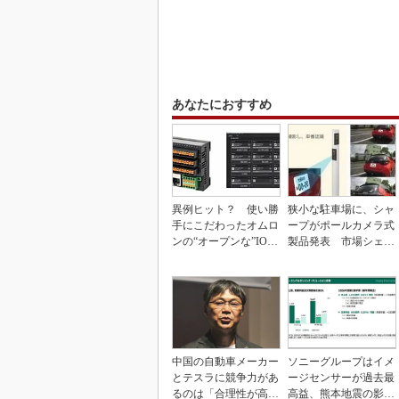
あなたにおすすめ
異例ヒット？ 使い勝
狭小な駐車場に、シャ
手にこだわったオムロ
ープがポールカメラ式
ンの“オープンな”IO-L
製品発表 市場シェア
inkマスター
10％目指す
中国の自動車メーカー
ソニーグループはイメ
とテスラに競争力があ
ージセンサーが過去最
るのは「合理性が高
高益、熊本地震の影響