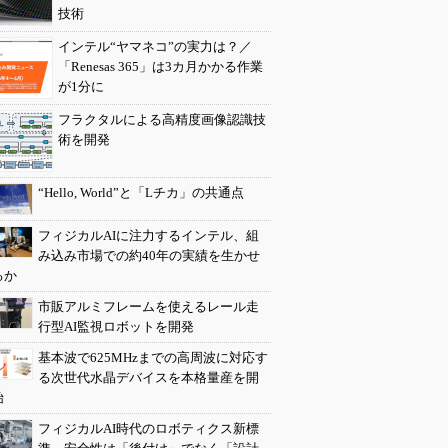
技術
インテル“ヤマネコ”の実力は？／
「Renesas 365」は3カ月かかる作業
が1分に
フラクタルによる高精度画像認識技
術を開発
“Hello, World”と「Lチカ」の共通点
フィジカルAIに注力するインテル、組
み込み市場での約40年の実績を生かせ
るか
市販アルミフレームを使えるレール走
行型AI監視ロボットを開発
基本波で625MHzまでの高周波に対応す
る次世代水晶デバイスを本格量産を開
始
フィジカルAI時代のロボティクス新標