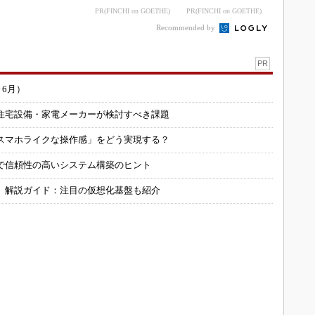
PR(FINCHI on GOETHE)
PR(FINCHI on GOETHE)
Recommended by
PR
～6月）
住宅設備・家電メーカーが検討すべき課題
スマホライクな操作感」をどう実現する？
で信頼性の高いシステム構築のヒント
」解説ガイド：注目の仮想化基盤も紹介