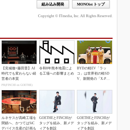
組み込み開発
MONOist トップ
Copyright © ITmedia, Inc. All Rights Reserved.
【見城徹×藤田晋】AI
令和8年熊本地震によ
BYDの軽EV「ラッ
時代でも変わらない経
る工場への影響まとめ
コ」は世界初の軽SD
営者の本質
V、新開発の「X-PAC
K」に電動システ...
PR(FINCHI on GOETHE)
ルネサスが高崎工場を
GOETHEとFINCHIが
GOETHEとFINCHIが
閉鎖へ、かつてはSiC
タッグを組み、新メデ
タッグを組み、新メデ
デバイス生産の計画も
ィアを創設
ィアを創設