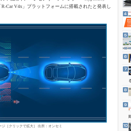
3Dプリンタ
産業オープンネット展
-Car V4x」プラットフォームに搭載されたと発表し
デジタルツインとCAE
S＆OP
インダストリー4.0
イノベーション
製造業ビッグデータ
メイドインジャパン
植物工場
知財マネジメント
海外生産
グローバル設計・開発
制御セキュリティ
新型コロナへの対応
イメージ［クリックで拡大］ 出所：オンセミ