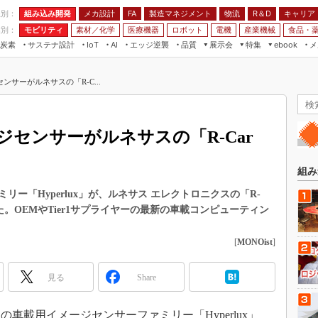
程別：
組み込み開発
メカ設計
製造マネジメント
物流
R＆D
キャリア
FA
業別：
モビリティ
素材／化学
医療機器
ロボット
電機
産業機械
食品・
炭素
サステナ設計
エッジ逆襲
品質
展示会
特集
メ
IoT
AI
ebook
伝承
組み込み開発
CEATEC
読者調査まとめ
編集後記
サーがルネサスの「R-C...
JIMTOF
保全
メカ設計
つながるクルマ
組込み/エッジ コンピューティング
ス
 AI
製造マネジメント
5G
展＆IoT/5Gソリューション展
VR／AR
FA
センサーがルネサスの「R-Car
IIFES
モビリティ
フィールドサービス
国際ロボット展
素材／化学
FPGA
組み
ジャパンモビリティショー
組み込み画像技術
ー「Hyperlux」が、ルネサス エレクトロニクスの「R-
TECHNO-FRONTIER
れた。OEMやTier1サプライヤーの最新の車載コンピューティン
組み込みモデリング
人テク展
Windows Embedded
[
MONOist
]
スマート工場EXPO
車載ソフト開発
EdgeTech+
見る
Share
ISO26262
日本ものづくりワールド
無償設計ツール
AUTOMOTIVE WORLD
社の車載用イメージセンサーファミリー「Hyperlux」