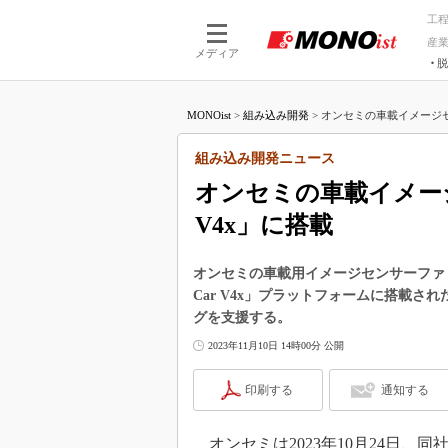
工
産
メディア
脱
つながる技術
AI×技術
MONOist
>
組み込み開発
>
オンセミの車載イメージセン
つながる工場
AI×設備
つながるサービ
Physical
組み込み開発ニュース
オンセミの車載イメージ
V4x」に搭載
オンセミの車載用イメージセンサーファミリ
Car V4x」プラットフォームに搭載さ
グを支援する。
2023年11月10日 14時00分 公開
印刷する
通知する
オンセミは2023年10月24日、同