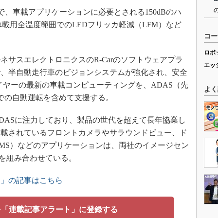
で、車載アプリケーションに必要とされる150dBのハ
載用全温度範囲でのLEDフリッカ軽減（LFM）など
コー
ロボ
サスエレクトロニクスのR-Carのソフトウェアプラ
エッ
で、半自動走行車のビジョンシステムが強化され、安全
プライヤーの最新の車載コンピューティングを、ADAS（先
よく
での自動運転を含めて支援する。
ASに注力しており、製品の世代を超えて長年協業し
搭載されているフロントカメラやサラウンドビュー、ド
MS）などのアプリケーションは、両社のイメージセン
Gen3を組み合わせている。
ス」の記事はこちら
を「連載記事アラート」に登録する