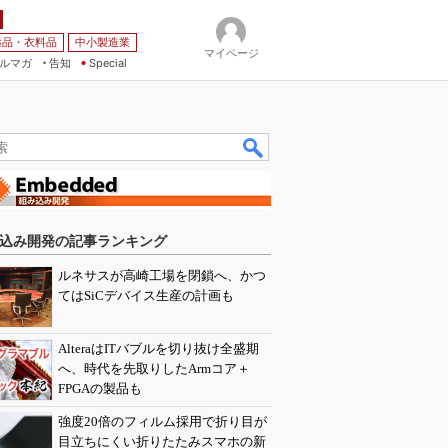
薬品・衣料品
中小製造業
マイページ
ルマガ
告知
Special
込み開発の記事ランキング
ルネサスが高崎工場を閉鎖へ、かつ
てはSiCデバイス生産の計画も
AlteraはITバブルを切り抜け全盛期
へ、時代を先取りしたArmコア＋
FPGAの製品も
強度20倍のフィルム採用で折り目が
目立ちにくい折りたたみスマホの新