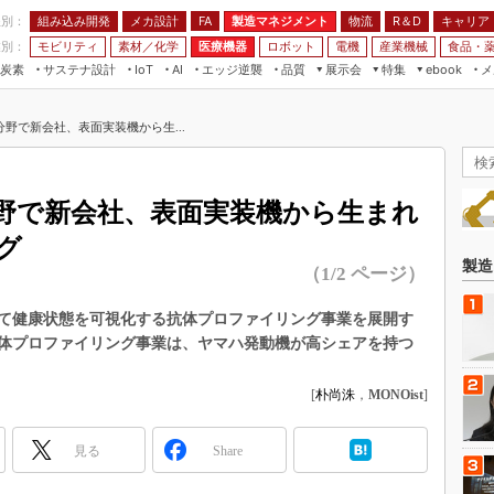
程別：
組み込み開発
メカ設計
製造マネジメント
物流
R＆D
キャリア
FA
業別：
モビリティ
素材／化学
医療機器
ロボット
電機
産業機械
食品・
炭素
サステナ設計
エッジ逆襲
品質
展示会
特集
メ
IoT
AI
ebook
伝承
組み込み開発
CEATEC
読者調査まとめ
編集後記
野で新会社、表面実装機から生...
JIMTOF
保全
メカ設計
つながるクルマ
組込み/エッジ コンピューティング
ス
 AI
製造マネジメント
5G
展＆IoT/5Gソリューション展
VR／AR
FA
野で新会社、表面実装機から生まれ
IIFES
モビリティ
フィールドサービス
グ
国際ロボット展
素材／化学
FPGA
製造
（1/2 ページ）
ジャパンモビリティショー
組み込み画像技術
TECHNO-FRONTIER
て健康状態を可視化する抗体プロファイリング事業を展開す
組み込みモデリング
体プロファイリング事業は、ヤマハ発動機が高シェアを持つ
人テク展
Windows Embedded
スマート工場EXPO
[
朴尚洙
，
MONOist
]
車載ソフト開発
EdgeTech+
ISO26262
日本ものづくりワールド
見る
Share
無償設計ツール
AUTOMOTIVE WORLD