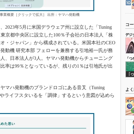
事業概要［クリックで拡大］ 出所：ヤマハ発動機
コー
023年5月に米国デラウェア州に設立した「Tuning
同年7月に東京都中央区に設立した100％子会社の日本法人「株
デジ
オ・ジャパン」から構成されている。米国本社のCEO
発動機 研究本部 フェローを兼務する引地裕一氏が務
3人、日本法人が3人。ヤマハ発動機からチューニング
「つ
比率は99％となっているが、残りの1％は引地氏が出
マハ発動機のブランドロゴにある音叉（Tuning
よく
健康やライフスタいるを「調律」するという意図が込めら