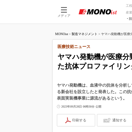
工
産
メディア
脱
つながる技術
AI×技術
MONOist
>
製造マネジメント
>
ヤマハ発動機が医療分
つながる工場
AI×設備
つながるサービ
Physical
医療技術ニュース
ヤマハ発動機が医療分
た抗体プロファイリン
ヤマハ発動機は、血液中の抗体を分析し
る新会社を設立したと発表した。この抗
表面実装機事業に源流があるという。
2023年09月28日 06時30分 公開
印刷する
通知する