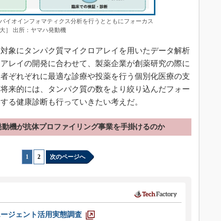
バイオインフォマティクス分析を行うとともにフォーカス
大］ 出所：ヤマハ発動機
対象にタンパク質マイクロアレイを用いたデータ解析
スアレイの開発に合わせて、製薬企業が創薬研究の際に
患者ぞれぞれに最適な診療や投薬を行う個別化医療の支
。将来的には、タンパク質の数をより絞り込んだフォー
関する健康診断も行っていきたい考えだ。
発動機が抗体プロファイリング事業を手掛けるのか
1
|
2
次のページへ
エージェント活用実態調査