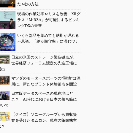
た3社の方法
現場の作業効率やミスを改善 XRグ
ラス「MiRZA」が可能にするピッキ
ングDXの未来
いくら部品を集めても納期が遅れる
不思議、「納期順守率」に潜むワナ
日立の米国のストレージ製造拠点が、
世界経済フォーラム認定の先進工場に
選出
マツダのモータースポーツの“聖地”は深
川に、新たなブランド体験拠点を開設
日本版データスペースの現在地はど
こ？ AI時代における日本の勝ち筋に
ついて
【クイズ】ソニーグループから買収提
案を受けたタムロン、現在の筆頭株主
は？