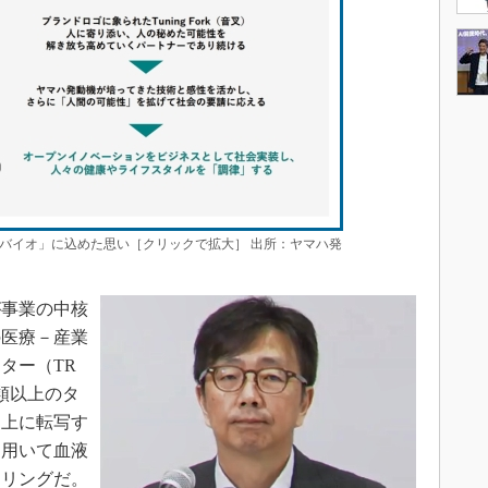
バイオ」に込めた思い［クリックで拡大］ 出所：ヤマハ発
事業の中核
の医療－産業
ター（TR
類以上のタ
ス上に転写す
を用いて血液
イリングだ。