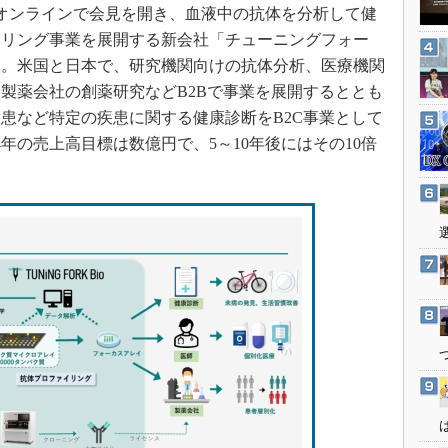
3Dプリンタ
日、オンラインで会見を開き、血液中の抗体を分析して健
産業オープンネット展
デジタルツインとCAE
イリング事業を展開する新会社「チューニングフォー
た。米国と日本で、研究機関向けの抗体分析、医療機関
S＆OP
製薬会社の創薬研究などB2Bで事業を展開するととも
インダストリー4.0
患など特定の疾患に関する健康診断をB2C事業として
イノベーション
4年の売上高目標は数億円で、5～10年後にはその10倍
製造業ビッグデータ
メイドインジャパン
植物工場
知財マネジメント
海外生産
グローバル設計・開発
制御セキュリティ
新型コロナへの対応