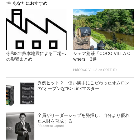
あなたにおすすめ
令和8年熊本地震による工場へ
シェア別荘「COCO VILLA O
の影響まとめ
wners」3選
PR(COCO VILLA on GOETHE)
異例ヒット？ 使い勝手にこだわったオムロン
の“オープンな”IO-Linkマスター
全員がリーダーシップを発揮し、自分より優れ
た人財を育成する
PR(dentsu Japan)