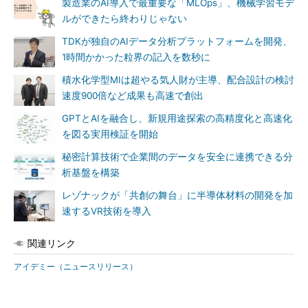
製造業のAI導入で最重要な「MLOps」、機械学習モデ
ルができたら終わりじゃない
TDKが独自のAIデータ分析プラットフォームを開発、
1時間かかった粒界の記入を数秒に
積水化学型MIは超やる気人財が主導、配合設計の検討
速度900倍など成果も高速で創出
GPTとAIを融合し、新規用途探索の高精度化と高速化
を図る実用検証を開始
秘密計算技術で企業間のデータを安全に連携できる分
析基盤を構築
レゾナックが「共創の舞台」に半導体材料の開発を加
速するVR技術を導入
関連リンク
アイデミー（ニュースリリース）