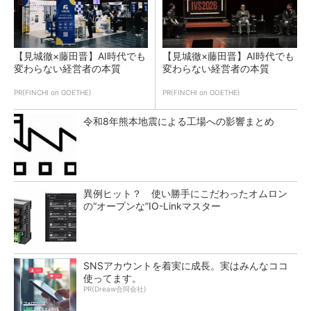
【見城徹×藤田晋】AI時代でも
【見城徹×藤田晋】AI時代でも
変わらない経営者の本質
変わらない経営者の本質
PR(FINCHI on GOETHE)
PR(FINCHI on GOETHE)
令和8年熊本地震による工場への影響まとめ
異例ヒット？ 使い勝手にこだわったオムロン
の“オープンな”IO-Linkマスター
SNSアカウントを着実に成長。実はみんなココ
使ってます。
PR(Dreaw合同会社)