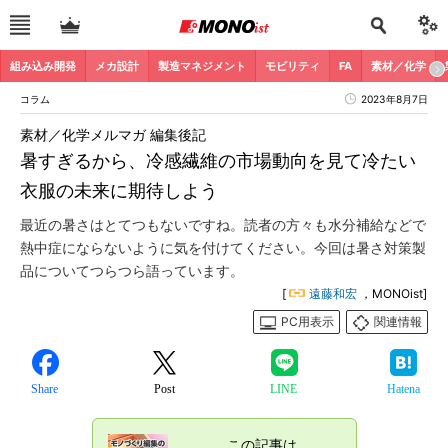
組み込み開発
メカ設計
製造マネジメント
モビリティ
FA
素材／化学
コラム
2023年8月7日
素材／化学メルマガ 編集後記
暑すぎるから、冷感繊維の市場動向を見て冷たい
衣服の未来に期待しよう
最近の暑さはとてつもないですね。読者の方々も水分補給などで
熱中症にならないように気を付けてください。今回は暑さ対策製
品についてつらつら語っています。
[
遠藤和宏
，MONOist]
PC用表示
関連情報
Share
Post
LINE
Hatena
この記事は、