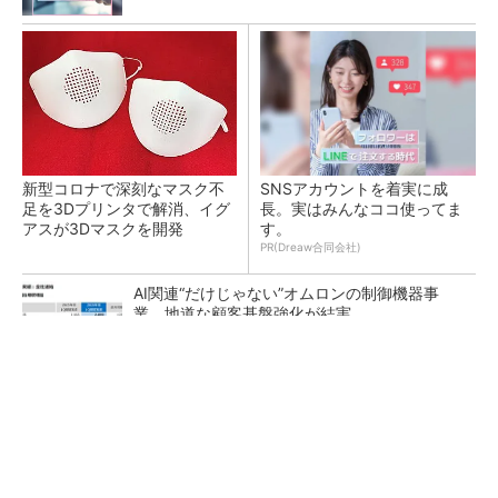
新型コロナで深刻なマスク不
SNSアカウントを着実に成
足を3Dプリンタで解消、イグ
長。実はみんなココ使ってま
アスが3Dマスクを開発
す。
PR(Dreaw合同会社)
AI関連“だけじゃない”オムロンの制御機器事
業、地道な顧客基盤強化が結実
【レベル14】生成AIを味方に、3D CADを使い
こなそう！