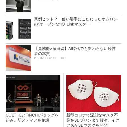
異例ヒット？ 使い勝手にこだわったオムロン
の“オープンな”IO-Linkマスター
【見城徹×藤田晋】AI時代でも変わらない経営
者の本質
PR(FINCHI on GOETHE)
GOETHEとFINCHIがタッグを
新型コロナで深刻なマスク不
組み、新メディアを創設
足を3Dプリンタで解消、イグ
アスが3Dマスクを開発