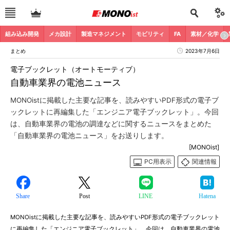
組み込み開発
メカ設計
製造マネジメント
モビリティ
FA
素材／化学
まとめ
2023年7月6日
電子ブックレット（オートモーティブ）
自動車業界の電池ニュース
MONOistに掲載した主要な記事を、読みやすいPDF形式の電子ブ
ックレットに再編集した「エンジニア電子ブックレット」。今回
は、自動車業界の電池の調達などに関するニュースをまとめた
「自動車業界の電池ニュース」をお送りします。
[MONOist]
PC用表示
関連情報
Share
Post
LINE
Hatena
MONOistに掲載した主要な記事を、読みやすいPDF形式の電子ブックレット
に再編集した「エンジニア電子ブックレット」。今回は、自動車業界の電池