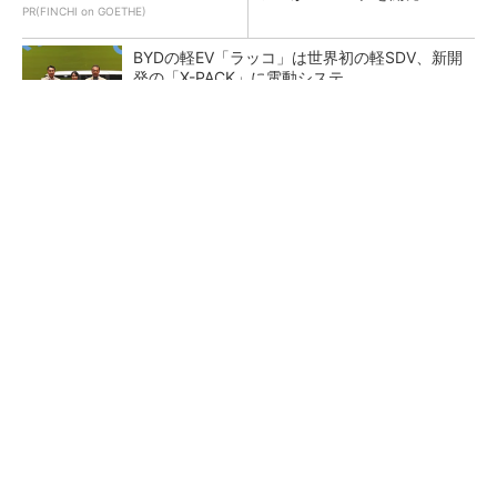
PR(FINCHI on GOETHE)
BYDの軽EV「ラッコ」は世界初の軽SDV、新開
発の「X-PACK」に電動システ...
ペロブスカイト太陽電池の量産に有効なイン
ク、従来比で1.5倍の性能向上
【レベル14】生成AIを味方に、3D CADを使い
こなそう！