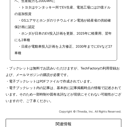
へ、生産能力も200GWhに
・トヨタはケンタッキー州でEV生産、電池工場には21億ドル
の追加投資
・GSユアサとホンダのリチウムイオン電池が経産省の供給確
保計画に認定
・ホンダが日本のEV投入計画を更新、2025年に軽乗用、翌年
にも2車種
・日産が電動車投入計画を上方修正、2030年までにEVなど27
車種
・ブックレットは無料でお読みいただけますが、TechFactoryの利用登録お
よび、メールマガジンの購読が必要です。
・電子ブックレットはPDFファイルで作成されています。
・電子ブックレット内の記事は、基本的に記事掲載時点の情報で記述されて
います。そのため一部時制や固有名詞などが現状にそぐわない可能性がござ
いますので、ご了承ください。
Copyright © ITmedia, Inc. All Rights Reserved.
関連情報