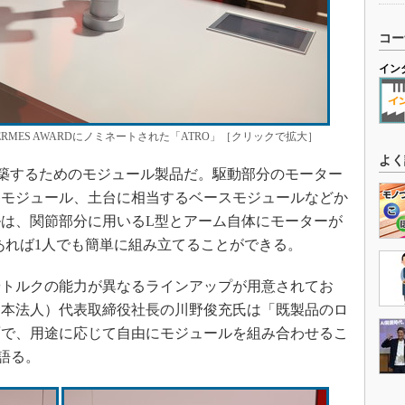
コー
イン
RMES AWARDにノミネートされた「ATRO」［クリックで拡大］
よく
築するためのモジュール製品だ。駆動部分のモーター
クモジュール、土台に相当するベースモジュールなどか
は、関節部分に用いるL型とアーム自体にモーターが
あれば1人でも簡単に組み立てることができる。
トルクの能力が異なるラインアップが用意されてお
日本法人）代表取締役社長の川野俊充氏は「既製品のロ
面で、用途に応じて自由にモジュールを組み合わせるこ
語る。