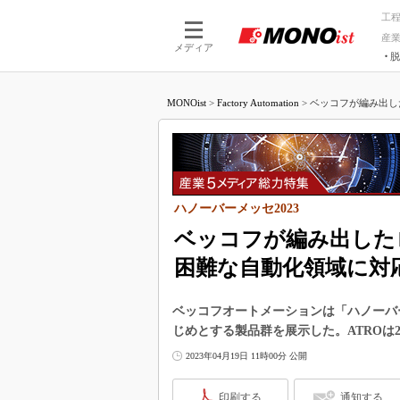
工
産
メディア
脱
つながる技術
AI×技術
MONOist
>
Factory Automation
>
ベッコフが編み出し
つながる工場
AI×設備
つながるサービ
Physical
ハノーバーメッセ2023
ベッコフが編み出した
困難な自動化領域に対
ベッコフオートメーションは「ハノーバー
じめとする製品群を展示した。ATROは
2023年04月19日 11時00分 公開
印刷する
通知する