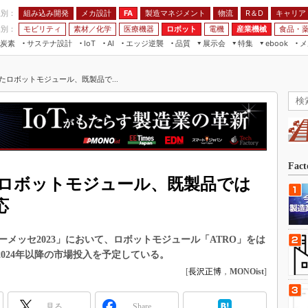
程別：
組み込み開発
メカ設計
製造マネジメント
物流
R＆D
キャリア
FA
業別：
モビリティ
素材／化学
医療機器
ロボット
電機
産業機械
食品・
炭素
サステナ設計
エッジ逆襲
品質
展示会
特集
メ
IoT
AI
ebook
伝承
組み込み開発
CEATEC
読者調査まとめ
編集後記
たロボットモジュール、既製品で...
JIMTOF
保全
メカ設計
つながるクルマ
組込み/エッジ コンピューティング
ス
 AI
製造マネジメント
5G
展＆IoT/5Gソリューション展
VR／AR
FA
IIFES
モビリティ
フィールドサービス
国際ロボット展
素材／化学
FPGA
Fac
ジャパンモビリティショー
ロボットモジュール、既製品では
組み込み画像技術
TECHNO-FRONTIER
応
組み込みモデリング
人テク展
Windows Embedded
スマート工場EXPO
メッセ2023」において、ロボットモジュール「ATRO」をは
車載ソフト開発
2024年以降の市場投入を予定している。
EdgeTech+
ISO26262
[
長沢正博
，
MONOist
]
日本ものづくりワールド
無償設計ツール
AUTOMOTIVE WORLD
見る
Share