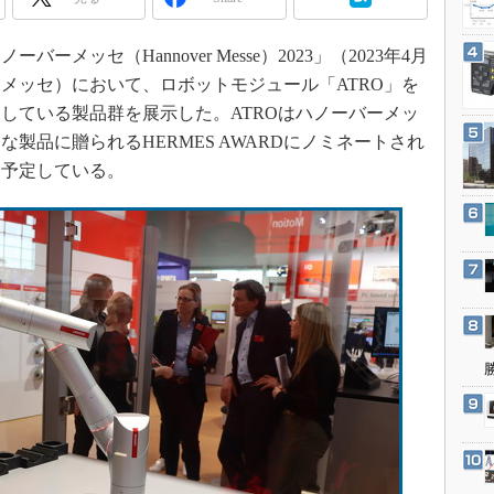
3Dプリンタ
産業オープンネット展
デジタルツインとCAE
ッセ（Hannover Messe）2023」（2023年4月
S＆OP
ーメッセ）において、ロボットモジュール「ATRO」を
インダストリー4.0
している製品群を展示した。ATROはハノーバーメッ
な製品に贈られるHERMES AWARDにノミネートされ
イノベーション
を予定している。
製造業ビッグデータ
メイドインジャパン
植物工場
知財マネジメント
海外生産
グローバル設計・開発
制御セキュリティ
新型コロナへの対応