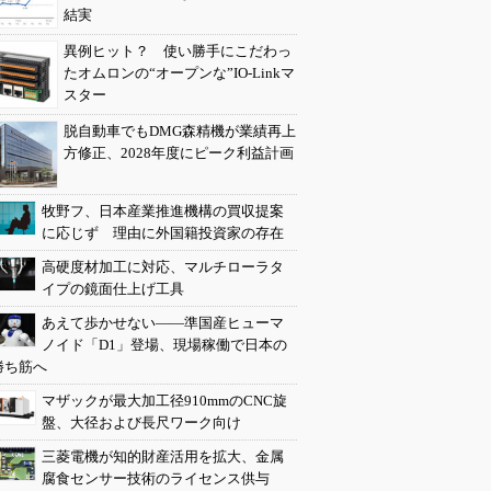
結実
異例ヒット？ 使い勝手にこだわっ
たオムロンの“オープンな”IO-Linkマ
スター
脱自動車でもDMG森精機が業績再上
方修正、2028年度にピーク利益計画
牧野フ、日本産業推進機構の買収提案
に応じず 理由に外国籍投資家の存在
高硬度材加工に対応、マルチローラタ
イプの鏡面仕上げ工具
あえて歩かせない――準国産ヒューマ
ノイド「D1」登場、現場稼働で日本の
勝ち筋へ
マザックが最大加工径910mmのCNC旋
盤、大径および長尺ワーク向け
三菱電機が知的財産活用を拡大、金属
腐食センサー技術のライセンス供与