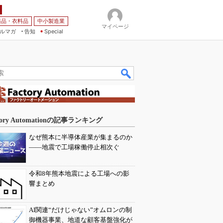
薬品・衣料品
中小製造業
マイページ
ルマガ
告知
Special
tory Automationの記事ランキング
なぜ熊本に半導体産業が集まるのか
――地震で工場稼働停止相次ぐ
令和8年熊本地震による工場への影
響まとめ
AI関連“だけじゃない”オムロンの制
御機器事業、地道な顧客基盤強化が