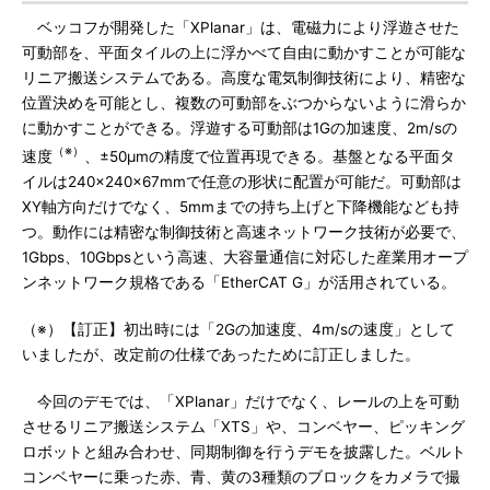
ベッコフが開発した「XPlanar」は、電磁力により浮遊させた
可動部を、平面タイルの上に浮かべて自由に動かすことが可能な
リニア搬送システムである。高度な電気制御技術により、精密な
位置決めを可能とし、複数の可動部をぶつからないように滑らか
に動かすことができる。浮遊する可動部は1Gの加速度、2m/sの
（※）
速度
、±50μmの精度で位置再現できる。基盤となる平面タ
イルは240×240×67mmで任意の形状に配置が可能だ。可動部は
XY軸方向だけでなく、5mmまでの持ち上げと下降機能なども持
つ。動作には精密な制御技術と高速ネットワーク技術が必要で、
1Gbps、10Gbpsという高速、大容量通信に対応した産業用オープ
ンネットワーク規格である「EtherCAT G」が活用されている。
（※）【訂正】初出時には「2Gの加速度、4m/sの速度」として
いましたが、改定前の仕様であったために訂正しました。
今回のデモでは、「XPlanar」だけでなく、レールの上を可動
させるリニア搬送システム「XTS」や、コンベヤー、ピッキング
ロボットと組み合わせ、同期制御を行うデモを披露した。ベルト
コンベヤーに乗った赤、青、黄の3種類のブロックをカメラで撮