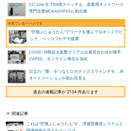
CC-Link IE TSN用スイッチも、産業用ネットワーク
専門企業MOXAがIIFESに初出展
“空飛ぶじゅうたん”でワークを運んでロボットでピ
ック、ベッコフがデモ披露
COVID-19再拡大直撃でリアル出展見合わせが痛手
のIIFES、オンライン発信を強化
日立の「際」をつなぐロボティクスラインデモ、JR
オートメーションが初お目見え
過去の連載記事が 2134 件あります
関連記事
これは“空飛ぶじゅうたん”か、浮遊型搬送システムと
関連技術を訴えたベッコフ