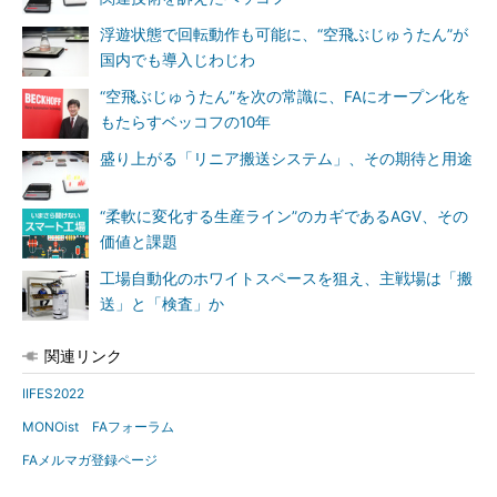
浮遊状態で回転動作も可能に、“空飛ぶじゅうたん”が
国内でも導入じわじわ
“空飛ぶじゅうたん”を次の常識に、FAにオープン化を
もたらすベッコフの10年
盛り上がる「リニア搬送システム」、その期待と用途
“柔軟に変化する生産ライン”のカギであるAGV、その
価値と課題
工場自動化のホワイトスペースを狙え、主戦場は「搬
送」と「検査」か
関連リンク
IIFES2022
MONOist FAフォーラム
FAメルマガ登録ページ