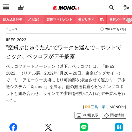
組み込み開発
メカ設計
製造マネジメント
モビリティ
FA
素材／化学
ニュース
2022年1月27日
IIFES 2022
“空飛ぶじゅうたん”でワークを運んでロボットで
ピック、ベッコフがデモ披露
ベッコフオートメーション（以下、ベッコフ）は、「IIFES
2022」（リアル展、2022年1月26～28日、東京ビッグサイト）
で、リニアモーター技術により可動部を浮遊させて運ぶリニア搬
送システム「Xplanar」を展示。他の搬送装置やピッキングロボ
ットと組み合わせ、ラインでの実用を視野に入れたデモ展示を行
った。
[
三島一孝
，MONOist]
PC用表示
関連情報