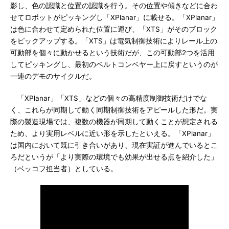
影し、色の認識と位置の認識を行う。その位置や傾きなどに合わ
せてロボットがピッキングし「XPlanar」に載せる。「XPlanar」
は色に合わせて定められた位置に運び、「XTS」がそのブロック
をピックアップする。「XTS」は電気制御技術によりレール上の
可動部を個々に動かせるという技術だが、この可動部2つを活用
してピッキングし、最初のベルトコンベヤー上に戻すというのが
一連のデモのサイクルだ。
「XPlanar」「XTS」などの個々の高精度制御技術だけでな
く、これらが同期して動く同期制御技術をアピールした形だ。実
際の製造現場では、複数の機器が同期して動くことが想定される
ため、より実用レベルに近い形を示したといえる。「XPlanar」
は国内において既に引き合いがあり、現在実証が進んでいるとこ
ろだというが「より実際の環境でも効果が出せる点を紹介した」
（ベッコフ担当者）としている。