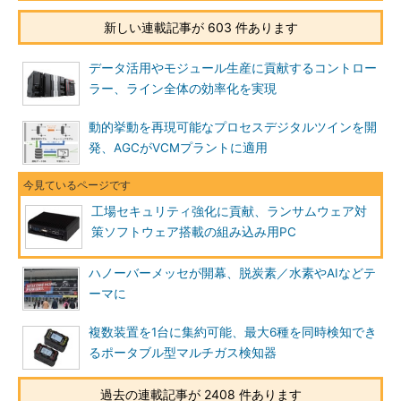
新しい連載記事が 603 件あります
データ活用やモジュール生産に貢献するコントロー
ラー、ライン全体の効率化を実現
動的挙動を再現可能なプロセスデジタルツインを開
発、AGCがVCMプラントに適用
工場セキュリティ強化に貢献、ランサムウェア対
策ソフトウェア搭載の組み込み用PC
ハノーバーメッセが開幕、脱炭素／水素やAIなどテ
ーマに
複数装置を1台に集約可能、最大6種を同時検知でき
るポータブル型マルチガス検知器
過去の連載記事が 2408 件あります