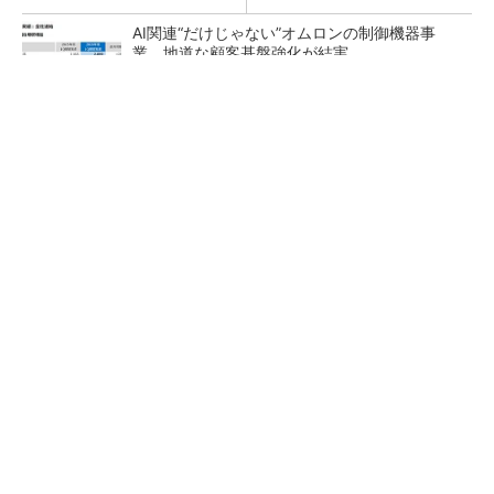
AI関連“だけじゃない”オムロンの制御機器事
業、地道な顧客基盤強化が結実
【レベル14】生成AIを味方に、3D CADを使い
こなそう！
「取りあえずボルトで固定」は禁物 締結部設
計で押さえるべき基本