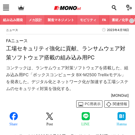
組み込み開発
メカ設計
製造マネジメント
モビリティ
FA
素材／化学
ニュース
2023年4月18日
FAニュース
工場セキュリティ強化に貢献、ランサムウェア対
策ソフトウェア搭載の組み込み用PC
コンテックは、ランサムウェア対策ソフトウェアを搭載した、組
み込み用PC「ボックスコンピュータ BX-M2500 Trellixモデル」
を発表した。デジタル化とネットワーク化が加速する工場システ
ムのセキュリティ対策を強化する。
[MONOist]
PC用表示
関連情報
Share
Post
LINE
Hatena