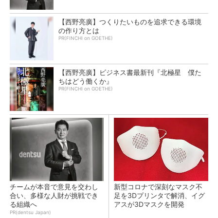
【西野亮廣】つくりたいものを追求できる環境
の作り方とは
PR(FINCHI on GOETHE)
【西野亮廣】ビジネス書最新刊『北極星 僕た
ちはどう働くか』
PR(FINCHI on GOETHE)
チームが本音で意見を交わし
新型コロナで深刻なマスク不
合い、多様な人財が挑戦でき
足を3Dプリンタで解消、イグ
る組織へ
アスが3Dマスクを開発
PR(dentsu Japan)