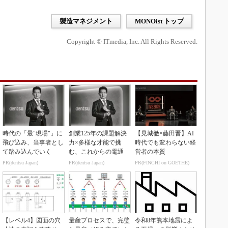
製造マネジメント
MONOist トップ
Copyright © ITmedia, Inc. All Rights Reserved.
時代の「最"現場"」に
創業125年の課題解決
【見城徹×藤田晋】AI
飛び込み、当事者とし
力×多様な才能で挑
時代でも変わらない経
て踏み込んでいく
む、これからの電通
営者の本質
PR(dentsu Japan)
PR(dentsu Japan)
PR(FINCHI on GOETHE)
【レベル4】図面の穴
量産プロセスで、完璧
令和8年熊本地震によ