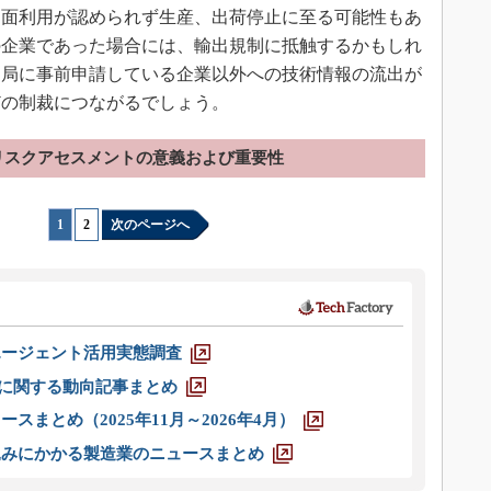
面利用が認められず生産、出荷停止に至る可能性もあ
の企業であった場合には、輸出規制に抵触するかもしれ
当局に事前申請している企業以外への技術情報の流出が
どの制裁につながるでしょう。
リスクアセスメントの意義および重要性
1
|
2
次のページへ
エージェント活用実態調査
O」に関する動向記事まとめ
スまとめ（2025年11月～2026年4月）
込みにかかる製造業のニュースまとめ