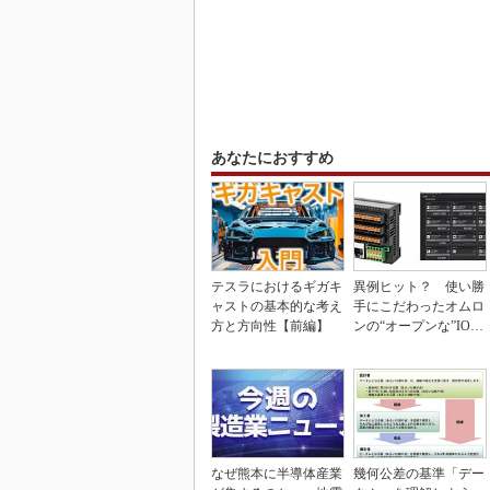
あなたにおすすめ
テスラにおけるギガキ
異例ヒット？ 使い勝
ャストの基本的な考え
手にこだわったオムロ
方と方向性【前編】
ンの“オープンな”IO-L
inkマスター
なぜ熊本に半導体産業
幾何公差の基準「デー