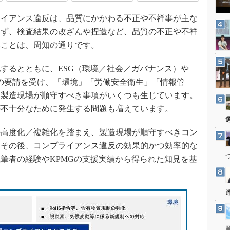
3Dプリンタ
産業オープンネット展
イアンス違反は、品質にかかわる不正や不祥事が主な
デジタルツインとCAE
わず、検査結果の改ざんや捏造など、品質の不正や不祥
S＆OP
いことは、周知の通りです。
インダストリー4.0
イノベーション
するとともに、ESG（環境／社会／ガバナンス）や
どの要請を受け、「環境」「労働安全衛生」「情報管
製造業ビッグデータ
、製造現場が順守すべき事項がいくつも生じています。
メイドインジャパン
が不十分なために発生する問題も増えています。
植物工場
知財マネジメント
高度化／複雑化を踏まえ、製造現場が順守すべきコン
。その後、コンプライアンス違反の効果的かつ効率的な
海外生産
筆者の経験やKPMGの支援実績から得られた知見を基
グローバル設計・開発
制御セキュリティ
新型コロナへの対応