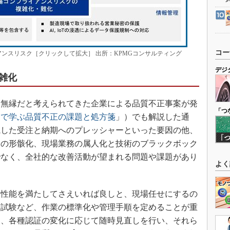
コー
ンスリスク［クリックして拡大］ 出所：KPMGコンサルティング
デジ
雑化
無縁だと考えられてきた企業による品質不正事案が発
「つ
例で学ぶ品質不正の課題と処方箋
」）でも解説した通
視した受注と納期へのプレッシャーといった要因の他、
査の形骸化、現場業務の属人化と技術のブラックボック
でなく、全社的な改善活動が望まれる問題や課題があり
よく
性能を満たしてさえいれば良しと、現場任せにするの
質試験など、作業の標準化や管理手順を定めることが重
制、各種認証の変化に応じて随時見直しを行い、それら