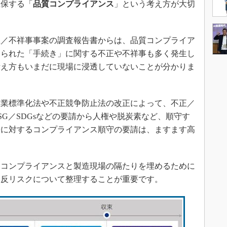
担保する「
品質コンプライアンス
」という考え方が大切
／不祥事事案の調査報告書からは、品質コンプライア
められた「手続き」に関する不正や不祥事も多く発生し
考え方もいまだに現場に浸透していないことが分かりま
業標準化法や不正競争防止法の改正によって、不正／
G／SDGsなどの要請から人権や脱炭素など、順守す
場に対するコンプライアンス順守の要請は、ますます高
コンプライアンスと製造現場の隔たりを埋めるために
違反リスクについて整理することが重要です。