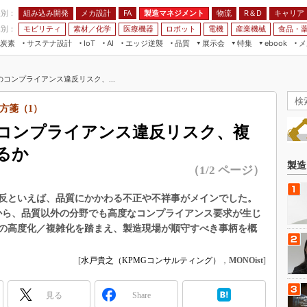
程別：
組み込み開発
メカ設計
製造マネジメント
物流
R＆D
キャリア
FA
業別：
モビリティ
素材／化学
医療機器
ロボット
電機
産業機械
食品・
炭素
サステナ設計
エッジ逆襲
品質
展示会
特集
メ
IoT
AI
ebook
伝承
組み込み開発
CEATEC
読者調査まとめ
編集後記
コンプライアンス違反リスク、...
JIMTOF
保全
メカ設計
つながるクルマ
組込み/エッジ コンピューティング
ス
 AI
製造マネジメント
5G
方箋（1）
展＆IoT/5Gソリューション展
VR／AR
FA
コンプライアンス違反リスク、複
IIFES
モビリティ
フィールドサービス
るか
国際ロボット展
素材／化学
FPGA
製造
（1/2 ページ）
ジャパンモビリティショー
組み込み画像技術
TECHNO-FRONTIER
反といえば、品質にかかわる不正や不祥事がメインでした。
組み込みモデリング
りから、品質以外の分野でも高度なコンプライアンス要求が生じ
人テク展
Windows Embedded
の高度化／複雑化を踏まえ、製造現場が順守すべき事柄を概
スマート工場EXPO
車載ソフト開発
EdgeTech+
[
水戸貴之（KPMGコンサルティング）
，
MONOist
]
ISO26262
日本ものづくりワールド
無償設計ツール
見る
Share
AUTOMOTIVE WORLD