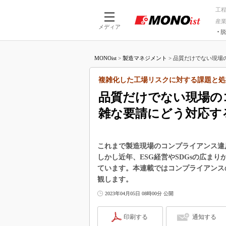
工
産
メディア
脱
つながる技術
AI×技術
MONOist
>
製造マネジメント
>
品質だけでない現場の
つながる工場
AI×設備
つながるサービ
Physical
複雑化した工場リスクに対する課題と処
品質だけでない現場の
雑な要請にどう対応す
これまで製造現場のコンプライアンス違
しかし近年、ESG経営やSDGsの広ま
ています。本連載ではコンプライアンス
観します。
2023年04月05日 08時00分 公開
印刷する
通知する