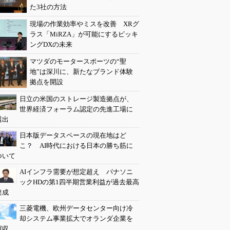
た3社の方法
現場の作業効率やミスを改善 XRグ
ラス「MiRZA」が可能にするピッキ
ングDXの未来
マツダのモータースポーツの“聖
地”は深川に、新たなブランド体験
拠点を開設
日立の米国のストレージ製造拠点が、
世界経済フォーラム認定の先進工場に
選出
日本版データスペースの現在地はど
こ？ AI時代における日本の勝ち筋に
ついて
AIインフラ需要が想定超え パナソニ
ックHDの第1四半期営業利益が過去最高
達成
三菱電機、欧州データセンター向け冷
却システム事業拡大でオランダ企業を
買収