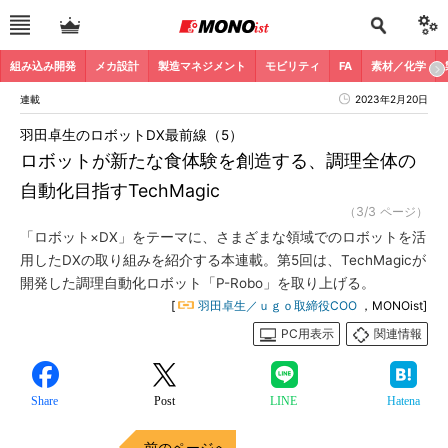
組み込み開発
メカ設計
製造マネジメント
モビリティ
FA
素材／化学
連載
2023年2月20日
羽田卓生のロボットDX最前線（5）
ロボットが新たな食体験を創造する、調理全体の
自動化目指すTechMagic
（3/3 ページ）
「ロボット×DX」をテーマに、さまざまな領域でのロボットを活
用したDXの取り組みを紹介する本連載。第5回は、TechMagicが
開発した調理自動化ロボット「P-Robo」を取り上げる。
[
羽田卓生／ｕｇｏ取締役COO
，MONOist]
PC用表示
関連情報
Share
Post
LINE
Hatena
前のページへ