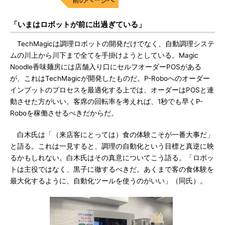
「いまはロボットが前に出過ぎている」
TechMagicは調理ロボットの開発だけでなく、自動調理システ
ムの川上から川下まで全てを手掛けようとしている。Magic
Noodle香味麺房には店舗入り口にセルフオーダーPOSがある
が、これはTechMagicが開発したものだ。P-Roboへのオーダー
インプットのプロセスを最適化する上では、オーダーはPOSと連
動させた方がいい。客席の回転率を考えれば、1秒でも早くP-
Roboを稼働させるべきだからだ。
白木氏は「（来店客にとっては）食の体験こそが一番大事だ」
と語る。これは一見すると、調理の自動化という目標と真逆に映
るかもしれない。白木氏はその真意についてこう語る。「ロボッ
トは主役ではなく、黒子に徹するべきだ。あくまで客の食体験を
最大化するように、自動化ツールを使うのがいい」（同氏）。