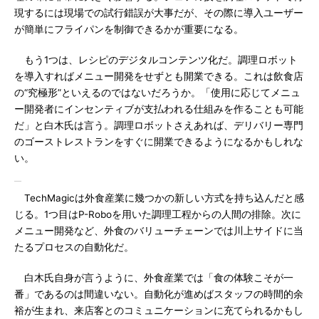
現するには現場での試行錯誤が大事だが、その際に導入ユーザー
が簡単にフライパンを制御できるかが重要になる。
もう1つは、レシピのデジタルコンテンツ化だ。調理ロボット
を導入すればメニュー開発をせずとも開業できる。これは飲食店
の“究極形”といえるのではないだろうか。「使用に応じてメニュ
ー開発者にインセンティブが支払われる仕組みを作ることも可能
だ」と白木氏は言う。調理ロボットさえあれば、デリバリー専門
のゴーストレストランをすぐに開業できるようになるかもしれな
い。
TechMagicは外食産業に幾つかの新しい方式を持ち込んだと感
じる。1つ目はP-Roboを用いた調理工程からの人間の排除。次に
メニュー開発など、外食のバリューチェーンでは川上サイドに当
たるプロセスの自動化だ。
白木氏自身が言うように、外食産業では「食の体験こそが一
番」であるのは間違いない。自動化が進めばスタッフの時間的余
裕が生まれ、来店客とのコミュニケーションに充てられるかもし