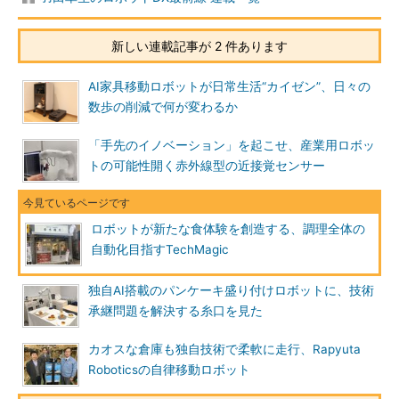
新しい連載記事が 2 件あります
AI家具移動ロボットが日常生活“カイゼン”、日々の
数歩の削減で何が変わるか
「手先のイノベーション」を起こせ、産業用ロボッ
トの可能性開く赤外線型の近接覚センサー
ロボットが新たな食体験を創造する、調理全体の
自動化目指すTechMagic
独自AI搭載のパンケーキ盛り付けロボットに、技術
承継問題を解決する糸口を見た
カオスな倉庫も独自技術で柔軟に走行、Rapyuta
Roboticsの自律移動ロボット