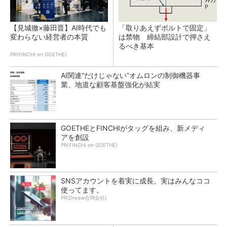
【見城徹×藤田晋】AI時代でも
「取りあえずボルトで固定」
変わらない経営者の本質
は禁物 締結部設計で押さえ
るべき基本
PR(FINCHI on GOETHE)
AI関連“だけじゃない”オムロンの制御機器事
業、地道な顧客基盤強化が結実
GOETHEとFINCHIがタッグを組み、新メディ
アを創設
PR(FINCHI on GOETHE)
SNSアカウントを着実に成長。実はみんなココ
使ってます。
PR(Dreaw合同会社)