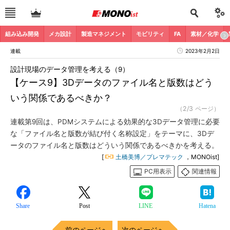
組み込み開発
メカ設計
製造マネジメント
モビリティ
FA
素材／化学
連載
2023年2月2日
設計現場のデータ管理を考える（9）
【ケース9】3Dデータのファイル名と版数はどう
いう関係であるべきか？
（2/3 ページ）
連載第9回は、PDMシステムによる効果的な3Dデータ管理に必要
な「ファイル名と版数が結び付く名称設定」をテーマに、3Dデ
ータのファイル名と版数はどういう関係であるべきかを考える。
[
土橋美博／プレマテック
，MONOist]
PC用表示
関連情報
Share
Post
LINE
Hatena
前のページへ
次のページへ