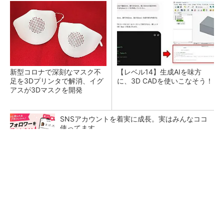
新型コロナで深刻なマスク不
【レベル14】生成AIを味方
足を3Dプリンタで解消、イグ
に、3D CADを使いこなそう！
アスが3Dマスクを開発
SNSアカウントを着実に成長。実はみんなココ
使ってます。
PR(Dreaw合同会社)
令和8年熊本地震による工場への影響まとめ
狭小な駐車場に、シャープがポールカメラ式製