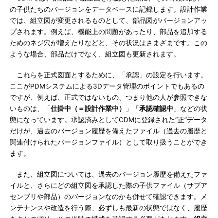
の子供たちのバージョンをデータベースに記録します。設計作業
では、組立図が変更されるものとして、部品図がバージョンアッ
プされます。例えば、機能上の問題があったり、部品を追加する
ためのネジ穴が増えたりなどと、その状況はさまざまです。この
ような場合、部品だけでなく、組立図も更新されます。
これらを正式図面とするために、「承認」の設定を行います。
ここがPDMシステムによる3Dデータ管理のポイントでもあるの
ですが、例えば、正式ではないもの、つまり他の人が参照できな
いものは、「
仕掛中（＝設計作業中）
」「
承認確認中
」などの状
態になっています。承認済みとしてCDMに登録された“正”データ
だけが、過去のバージョン履歴を備えたファイル（過去の履歴と
関連付けられたバージョンファイル）として取り扱うことができ
ます。
また、組立図については、過去のバージョン履歴を備えたファ
イルと、さらにどの組立図を承認した際の子供ファイル（サブア
センブリや部品）のバージョンなのかも併せて確認できます。メ
ンテナンスや改造を行う際、必ずしも最新の状態ではなく、履歴