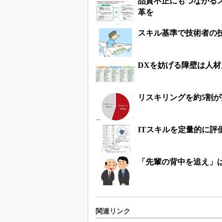
品質不正にもつながる
革を
スキル基準で技術者の技
DXを妨げる障壁は人
リスキリングを約5割が
ITスキルを定量的に
「先輩の背中を追え」
関連リンク