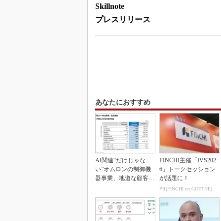
Skillnote
プレスリリース
あなたにおすすめ
AI関連“だけじゃな
FINCHI主催「IVS202
い”オムロンの制御機
6」トークセッション
器事業、地道な顧客基
が話題に！
盤強化が結実
PR(FINCHI on GOETHE)