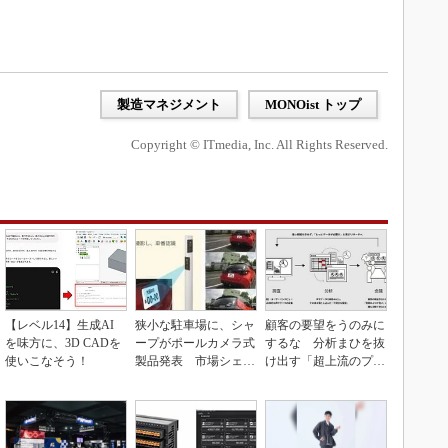
製造マネジメント
MONOist トップ
Copyright © ITmedia, Inc. All Rights Reserved.
【レベル14】生成AI
狭小な駐車場に、シャ
顧客の要望をうのみに
を味方に、3D CADを
ープがポールカメラ式
するな 分析まひを抜
使いこなそう！
製品発表 市場シェア
け出す「超上流のプロ
10％目指す
トタイピング」