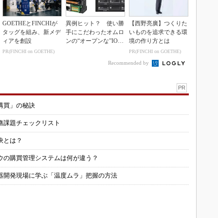
GOETHEとFINCHIが
異例ヒット？ 使い勝
【西野亮廣】つくりた
タッグを組み、新メデ
手にこだわったオムロ
いものを追求できる環
ィアを創設
ンの“オープンな”IO-L
境の作り方とは
inkマスター
PR(FINCHI on GOETHE)
PR(FINCHI on GOETHE)
Recommended by
PR
購買」の秘訣
務課題チェックリスト
訣とは？
ウの購買管理システムは何が違う？
器開発現場に学ぶ「温度ムラ」把握の方法