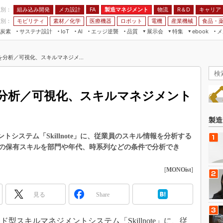
程別：
組み込み開発
メカ設計
製造マネジメント
物流
R＆D
キャリア
FA
業別：
モビリティ
素材／化学
医療機器
ロボット
電機
産業機械
食品・
炭素
サステナ設計
エッジ逆襲
品質
展示会
特集
メ
IoT
AI
ebook
伝承
組み込み開発
CEATEC
読者調査まとめ
編集後記
分析／可視化、スキルマネジメ...
JIMTOF
保全
メカ設計
つながるクルマ
組込み/エッジ コンピューティング
ス
 AI
製造マネジメント
5G
展＆IoT/5Gソリューション展
VR／AR
FA
分析／可視化、スキルマネジメント
IIFES
モビリティ
フィールドサービス
国際ロボット展
素材／化学
FPGA
製造
ジャパンモビリティショー
組み込み画像技術
メントシステム「Skillnote」に、従業員のスキル情報を分析する
TECHNO-FRONTIER
の保有スキルを部門や年代、時系列などの条件で分析でき
組み込みモデリング
人テク展
Windows Embedded
[
MONOist
]
スマート工場EXPO
車載ソフト開発
EdgeTech+
見る
Share
ISO26262
日本ものづくりワールド
無償設計ツール
AUTOMOTIVE WORLD
クラウド型スキルマネジメントシステム「Skillnote」に、従