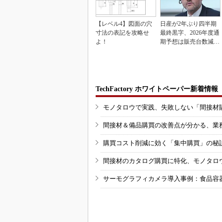
【レベル4】図面の穴
日産が2年ぶり四半期
寸法の表記を攻略せ
最終黒字、2026年度通
よ！
期予想は販売台数減も
連結業績は維持
TechFactory ホワイトペーパー新着情報
モノタロウで実践、失敗しない「間接材
間接材＆備品購買の改善点が分かる、業
購買コスト削減に効く「集中購買」の秘
間接材のカタログ購買に特化、モノタロ
サーモグラフィカメラ導入事例：食品容