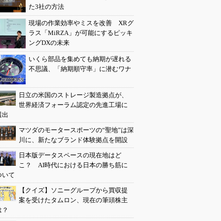
た3社の方法
現場の作業効率やミスを改善 XRグ
ラス「MiRZA」が可能にするピッキ
ングDXの未来
いくら部品を集めても納期が遅れる
不思議、「納期順守率」に潜むワナ
日立の米国のストレージ製造拠点が、
世界経済フォーラム認定の先進工場に
選出
マツダのモータースポーツの“聖地”は深
川に、新たなブランド体験拠点を開設
日本版データスペースの現在地はど
こ？ AI時代における日本の勝ち筋に
ついて
【クイズ】ソニーグループから買収提
案を受けたタムロン、現在の筆頭株主
は？