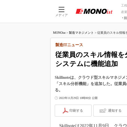
工
産
メディア
脱
つながる技術
AI×技術
MONOist
>
製造マネジメント
>
従業員のスキル情報を
つながる工場
AI×設備
つながるサービ
Physical
製造ITニュース
従業員のスキル情報を
システムに機能追加
Skillnoteは、クラウド型スキルマネジ
「スキル分析機能」を追加した。従業員
る。
2022年11月29日 10時00分 公開
印刷する
通知する
Skillnoteは2022年11月9日、