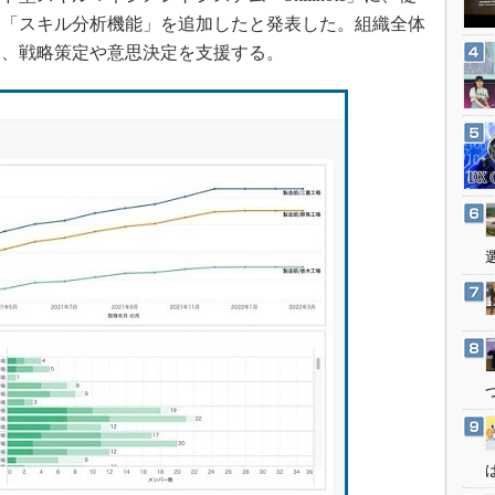
3Dプリンタ
産業オープンネット展
る「スキル分析機能」を追加したと発表した。組織全体
デジタルツインとCAE
し、戦略策定や意思決定を支援する。
S＆OP
インダストリー4.0
イノベーション
製造業ビッグデータ
メイドインジャパン
植物工場
知財マネジメント
海外生産
グローバル設計・開発
制御セキュリティ
新型コロナへの対応