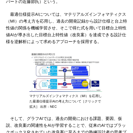
パートの近藤節氏）という。
最適仕様提示AIについては、マテリアルズインフォマティクス
（MI）の考え方を応用し、過去の開発記録から設計仕様と台上特
性値の関係を機械学習させ、そこで得た式を用いて目標台上特性
値AIが導き出した目標台上特性値（改良案）を達成できる設計仕
様を逆解析によって求めるアプローチを採用する。
マテリアルズインフォマティクス（MI）を応用し
た最適仕様提示AIの考え方について［クリックで
拡大］ 出所：NEC
そして、グラフAIでは、過去の開発における課題、要因、仮
説、改良案の関連性をAIが学習することで、従来のAIではブラッ
クボックス化されていた改良案に至るまでの熟練設計者の思考プ