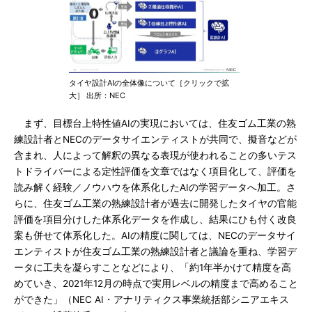
タイヤ設計AIの全体像について［クリックで拡
大］ 出所：NEC
まず、目標台上特性値AIの実現においては、住友ゴム工業の熟
練設計者とNECのデータサイエンティストが共同で、擬音などが
含まれ、人によって解釈の異なる表現が使われることの多いテス
トドライバーによる定性評価を文章ではなく項目化して、評価を
読み解く経験／ノウハウを体系化したAIの学習データへ加工。さ
らに、住友ゴム工業の熟練設計者が過去に開発したタイヤの官能
評価を項目分けした体系化データを作成し、結果にひも付く改良
案も併せて体系化した。AIの精度に関しては、NECのデータサイ
エンティストが住友ゴム工業の熟練設計者と議論を重ね、学習デ
ータに工夫を凝らすことなどにより、「約1年半かけて精度を高
めていき、2021年12月の時点で実用レベルの精度まで高めること
ができた」（NEC AI・アナリティクス事業統括部シニアエキス