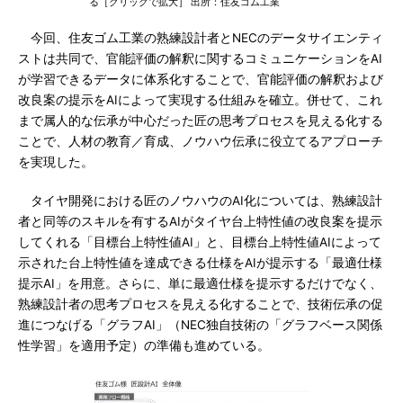
る［クリックで拡大］ 出所：住友ゴム工業
今回、住友ゴム工業の熟練設計者とNECのデータサイエンティ
ストは共同で、官能評価の解釈に関するコミュニケーションをAI
が学習できるデータに体系化することで、官能評価の解釈および
改良案の提示をAIによって実現する仕組みを確立。併せて、これ
まで属人的な伝承が中心だった匠の思考プロセスを見える化する
ことで、人材の教育／育成、ノウハウ伝承に役立てるアプローチ
を実現した。
タイヤ開発における匠のノウハウのAI化については、熟練設計
者と同等のスキルを有するAIがタイヤ台上特性値の改良案を提示
してくれる「目標台上特性値AI」と、目標台上特性値AIによって
示された台上特性値を達成できる仕様をAIが提示する「最適仕様
提示AI」を用意。さらに、単に最適仕様を提示するだけでなく、
熟練設計者の思考プロセスを見える化することで、技術伝承の促
進につなげる「グラフAI」（NEC独自技術の「グラフベース関係
性学習」を適用予定）の準備も進めている。