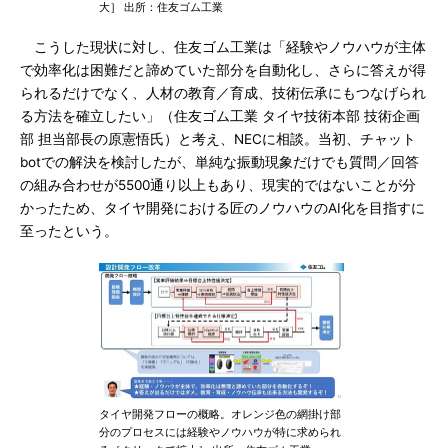
大］ 出所：住友ゴム工業
こうした現状に対し、住友ゴム工業は「経験やノウハウが主体
で効率化は困難だと諦めていた部分を自動化し、さらに答えが得
られるだけでなく、人材の教育／育成、技術伝承にもつなげられ
る方法を確立したい」（住友ゴム工業 タイヤ技術本部 技術企画
部 担当部長の原憲悟氏）と考え、NECに相談。当初、チャット
botでの解決を検討したが、単純な振動現象だけでも質問／回答
の組み合わせが5500通り以上もあり、現実的ではないことが分
かったため、タイヤ開発における匠のノウハウのAI化を目指すに
至ったという。
タイヤ開発フローの概略。オレンジ色の網掛け部
分のプロセスには経験やノウハウが特に求められ