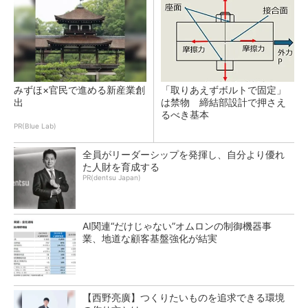
みずほ×官民で進める新産業創
「取りあえずボルトで固定」
出
は禁物 締結部設計で押さえ
るべき基本
PR(Blue Lab)
全員がリーダーシップを発揮し、自分より優れ
た人財を育成する
PR(dentsu Japan)
AI関連“だけじゃない”オムロンの制御機器事
業、地道な顧客基盤強化が結実
【西野亮廣】つくりたいものを追求できる環境