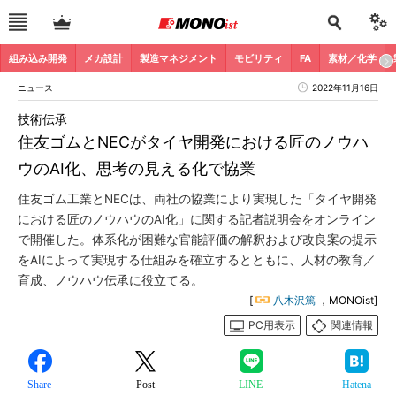
組み込み開発
メカ設計
製造マネジメント
モビリティ
FA
素材／化学
ニュース
2022年11月16日
技術伝承
住友ゴムとNECがタイヤ開発における匠のノウハ
ウのAI化、思考の見える化で協業
住友ゴム工業とNECは、両社の協業により実現した「タイヤ開発
における匠のノウハウのAI化」に関する記者説明会をオンライン
で開催した。体系化が困難な官能評価の解釈および改良案の提示
をAIによって実現する仕組みを確立するとともに、人材の教育／
育成、ノウハウ伝承に役立てる。
[
八木沢篤
，MONOist]
PC用表示
関連情報
Share
Post
LINE
Hatena