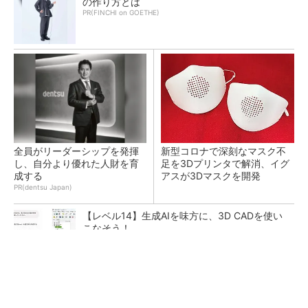
の作り方とは
PR(FINCHI on GOETHE)
全員がリーダーシップを発揮
新型コロナで深刻なマスク不
し、自分より優れた人財を育
足を3Dプリンタで解消、イグ
成する
アスが3Dマスクを開発
PR(dentsu Japan)
【レベル14】生成AIを味方に、3D CADを使い
こなそう！
令和8年熊本地震による工場への影響まとめ