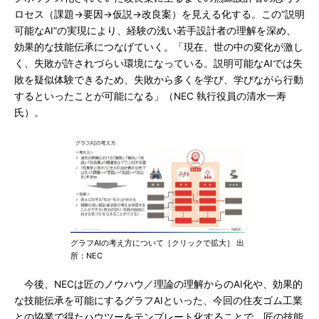
ロセス（課題→要因→仮説→改良案）を見える化する。この“説明
可能なAI”の実現により、経験の浅い若手設計者の理解を深め、
効果的な技能伝承につなげていく。「現在、世の中の変化が激し
く、失敗が許されづらい環境になっている。説明可能なAIでは失
敗を疑似体験できるため、失敗から多くを学び、学びながら行動
するといったことが可能になる」（NEC 執行役員の清水一寿
氏）。
グラフAIの考え方について［クリックで拡大］ 出
所：NEC
今後、NECは匠のノウハウ／理論の理解からのAI化や、効果的
な技能伝承を可能にするグラフAIといった、今回の住友ゴム工業
との協業で得たハウツーをテンプレート化することで、匠の技能