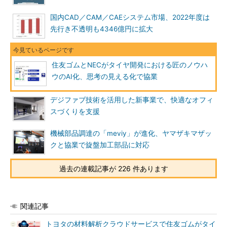
国内CAD／CAM／CAEシステム市場、2022年度は
先行き不透明も4346億円に拡大
住友ゴムとNECがタイヤ開発における匠のノウハ
ウのAI化、思考の見える化で協業
デジファブ技術を活用した新事業で、快適なオフィ
スづくりを支援
機械部品調達の「meviy」が進化、ヤマザキマザッ
クと協業で旋盤加工部品に対応
過去の連載記事が 226 件あります
関連記事
トヨタの材料解析クラウドサービスで住友ゴムがタイ