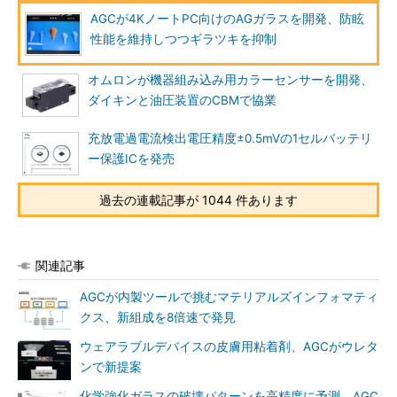
AGCが4KノートPC向けのAGガラスを開発、防眩
性能を維持しつつギラツキを抑制
オムロンが機器組み込み用カラーセンサーを開発、
ダイキンと油圧装置のCBMで協業
充放電過電流検出電圧精度±0.5mVの1セルバッテリ
ー保護ICを発売
過去の連載記事が 1044 件あります
関連記事
AGCが内製ツールで挑むマテリアルズインフォマティ
クス、新組成を8倍速で発見
ウェアラブルデバイスの皮膚用粘着剤、AGCがウレタ
ンで新提案
化学強化ガラスの破壊パターンを高精度に予測、AGC