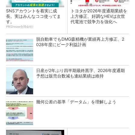
SNSアカウントを着実に成
トヨタが2026年度通期業績を
長。実はみんなココ使ってま
上方修正、好調なHEVは次世
す。
代電池で競争力を強化へ
PR(Dreaw合同会社)
脱自動車でもDMG森精機が業績再上方修正、2
028年度にピーク利益計画
日産が2年ぶり四半期最終黒字、2026年度通期
予想は販売台数減も連結業績は維持
幾何公差の基準「データム」を理解しよう