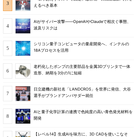
えるべき基本
AIがサイバー攻撃――OpenAIやClaudeで相次ぐ事態、
波及リスクは
シリコン量子コンピュータの量産開発へ、インテルの
18Aプロセスを活用
老朽化したポンプの主要部品を金属3Dプリンタで一体
造形、納期を3分の1に短縮
日立建機の新社名「LANDCROS」を世界に発信、大谷
選手がブランドアンバサダー就任
AIと量子化学計算の連携で色純度の高い青色発光材料を
開発
【レベル14】生成AIを味方に、3D CADを使いこなそ