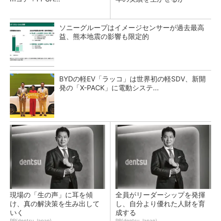
ソニーグループはイメージセンサーが過去最高
益、熊本地震の影響も限定的
BYDの軽EV「ラッコ」は世界初の軽SDV、新開
発の「X-PACK」に電動システ...
現場の「生の声」に耳を傾
全員がリーダーシップを発揮
け、真の解決策を生み出して
し、自分より優れた人財を育
いく
成する
PR(dentsu Japan)
PR(dentsu Japan)