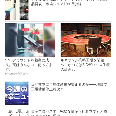
品発表 市場シェア10％目指す
SNSアカウントを着実に成
ルネサスが高崎工場を閉鎖
長。実はみんなココ使ってま
へ、かつてはSiCデバイス生産
す。
の計画も
PR(Dreaw合同会社)
なぜ熊本に半導体産業が集まるのか――地震で
工場稼働停止相次ぐ
量産プロセスで、完璧な量産（組み立て）と検
査ができない理由