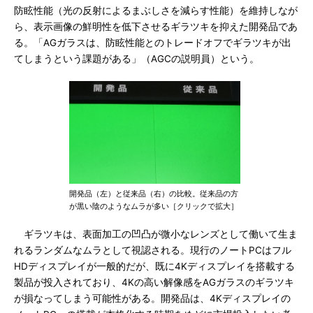
防眩性能（光の反射によるまぶしさを減らす性能）を維持しなが
ら、表示画像の鮮明性を低下させるギラツキを抑えた開発品であ
る。「AGガラスは、防眩性能とのトレードオフでギラツキが出
てしまうという課題がある」（AGCの説明員）という。
開発品（左）と従来品（右）の比較。従来品の方
が黒い陰のようなムラが多い［クリックで拡大］
ギラツキは、表面加工の凹凸が微小なレンズとして働いて生ま
れるランダムなムラとして視認される。現行のノートPCはフル
HDディスプレイが一般的だが、既に4Kディスプレイを搭載する
製品が投入されており、4Kの高い解像感をAGガラスのギラツキ
が損なってしまう可能性がある。開発品は、4Kディスプレイの