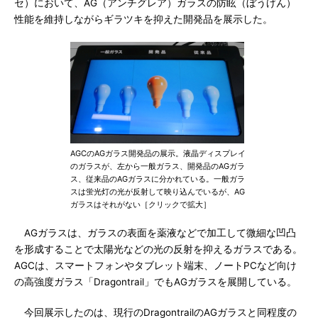
セ）において、AG（アンチグレア）ガラスの防眩（ぼうげん）
性能を維持しながらギラツキを抑えた開発品を展示した。
AGCのAGガラス開発品の展示。液晶ディスプレイ
のガラスが、左から一般ガラス、開発品のAGガラ
ス、従来品のAGガラスに分かれている。一般ガラ
スは蛍光灯の光が反射して映り込んでいるが、AG
ガラスはそれがない［クリックで拡大］
AGガラスは、ガラスの表面を薬液などで加工して微細な凹凸
を形成することで太陽光などの光の反射を抑えるガラスである。
AGCは、スマートフォンやタブレット端末、ノートPCなど向け
の高強度ガラス「Dragontrail」でもAGガラスを展開している。
今回展示したのは、現行のDragontrailのAGガラスと同程度の