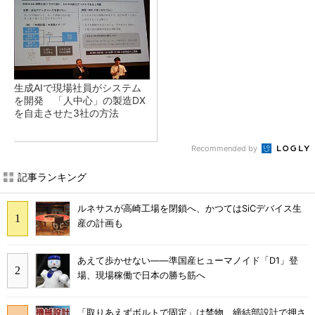
生成AIで現場社員がシステム
を開発 「人中心」の製造DX
を自走させた3社の方法
Recommended by
記事ランキング
ルネサスが高崎工場を閉鎖へ、かつてはSiCデバイス生
産の計画も
あえて歩かせない――準国産ヒューマノイド「D1」登
場、現場稼働で日本の勝ち筋へ
「取りあえずボルトで固定」は禁物 締結部設計で押さ