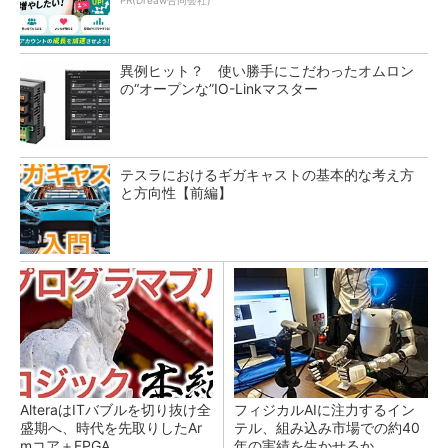
PR(Dreaw合同会社)
異例ヒット？ 使い勝手にこだわったオムロン
の“オープンな”IO-Linkマスター
テスラにおけるギガキャストの基本的な考え方
と方向性【前編】
AlteraはITバブルを切り抜け全
フィジカルAIに注力するイン
盛期へ、時代を先取りしたAr
テル、組み込み市場での約40
mコア＋FPGA...
年の実績を生かせるか