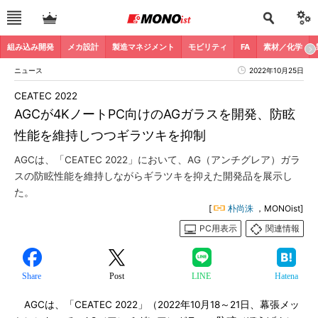
組み込み開発
メカ設計
製造マネジメント
モビリティ
FA
素材／化学
ニュース
2022年10月25日
CEATEC 2022
AGCが4KノートPC向けのAGガラスを開発、防眩
性能を維持しつつギラツキを抑制
AGCは、「CEATEC 2022」において、AG（アンチグレア）ガラ
スの防眩性能を維持しながらギラツキを抑えた開発品を展示し
た。
[
朴尚洙
，MONOist]
PC用表示
関連情報
Share
Post
LINE
Hatena
AGCは、「CEATEC 2022」（2022年10月18～21日、幕張メッ