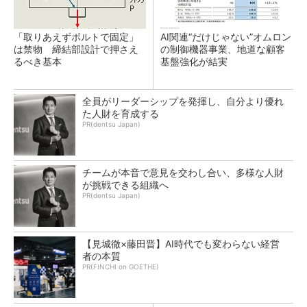
「取りあえずボルトで固定」
AI関連“だけじゃない”オムロン
は禁物 締結部設計で押さえ
の制御機器事業、地道な顧客
るべき基本
基盤強化が結実
全員がリーダーシップを発揮し、自分より優れ
た人財を育成する
PR(dentsu Japan)
チームが本音で意見を交わし合い、多様な人財
が挑戦できる組織へ
PR(dentsu Japan)
【見城徹×藤田晋】AI時代でも変わらない経営
者の本質
PR(FINCHI on GOETHE)