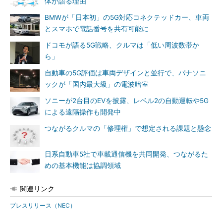
体が語る理由
BMWが「日本初」の5G対応コネクテッドカー、車両
とスマホで電話番号を共有可能に
ドコモが語る5G戦略、クルマは「低い周波数帯か
ら」
自動車の5G評価は車両デザインと並行で、パナソニ
ックが「国内最大級」の電波暗室
ソニーが2台目のEVを披露、レベル2の自動運転や5G
による遠隔操作も開発中
つながるクルマの「修理権」で想定される課題と懸念
日系自動車5社で車載通信機を共同開発、つながるた
めの基本機能は協調領域
関連リンク
プレスリリース（NEC）