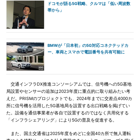
ドコモが語る5G戦略、クルマは「低い周波数
帯から」
BMWが「日本初」の5G対応コネクテッドカ
ー、車両とスマホで電話番号を共有可能に
交通インフラDX推進コンソーシアムでは、信号機への5G基地
局設置やセンサーの追加は2023年度に重点的に取り組みたい考
えだ。PRISMのプロジェクトでも、2024年までに交差点4000カ
所に信号機を活用した5G基地局を設置する出口戦略を掲げてい
た。設備を通信事業者が各自で設置するのではなく共用化する
「インフラシェアリング」により5Gの普及を促進する。
また、国土交通省は2025年度をめどに全国40カ所で無人運転