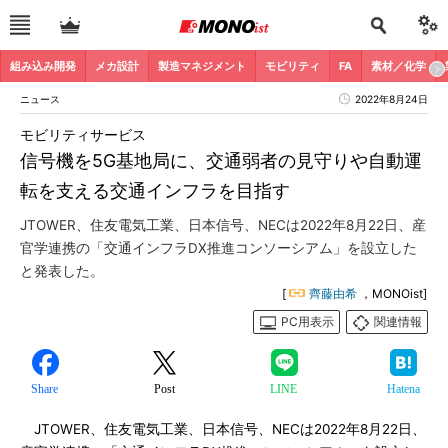
組み込み開発
メカ設計
製造マネジメント
モビリティ
FA
素材／化学
ニュース
2022年8月24日
モビリティサービス
信号機を5G基地局に、交通弱者の見守りや自動運
転を支える交通インフラを目指す
JTOWER、住友電気工業、日本信号、NECは2022年8月22日、産
官学連携の「交通インフラDX推進コンソーシアム」を設立した
と発表した。
[
齊藤由希
，MONOist]
PC用表示
関連情報
Share
Post
LINE
Hatena
JTOWER、住友電気工業、日本信号、NECは2022年8月22日、