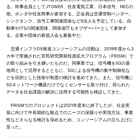
る。幹事会員としてJTOWER、住友電気工業、日本信号、NECの
他、ホンダや住友商事が参加する。正会員は交通管制ベンダー、
シンクタンク、信号工事関連団体など6法人を予定している。自
動車やITSの関連団体、関係省庁もオブザーバーとして参加す
る。企業や団体の新規入会も募集中だ。
交通インフラDX推進コンソーシアムの活動は、2019年度から3
カ年で実施された官民研究開発投資拡大プログラム（PRISM）で
の取り組みを引き継いだものだ。同事業では、信号機を5Gの基
地局として活用するとともに、5Gによる信号機の集中制御化な
どを目的とした技術や制度の検討を進めてきた。また、信号機に
5Gネットワーク機器だけでなくセンサーも取り付け、得られた
データを社会課題の解決に活用する可能性も検証してきた。
PRISMでのプロジェクトは2021年度末に終了したが、社会実
装に向けて中長期的な観点でのニーズの深掘りや実現方法、事業
性などさらなる検討を深めるため、コンソーシアムの立ち上げに
至った。