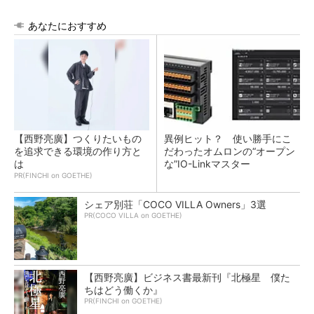
あなたにおすすめ
【西野亮廣】つくりたいもの
異例ヒット？ 使い勝手にこ
を追求できる環境の作り方と
だわったオムロンの“オープン
は
な”IO-Linkマスター
PR(FINCHI on GOETHE)
シェア別荘「COCO VILLA Owners」3選
PR(COCO VILLA on GOETHE)
【西野亮廣】ビジネス書最新刊『北極星 僕た
ちはどう働くか』
PR(FINCHI on GOETHE)