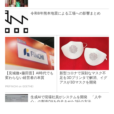
令和8年熊本地震による工場への影響まとめ
【見城徹×藤田晋】AI時代でも
新型コロナで深刻なマスク不
変わらない経営者の本質
足を3Dプリンタで解消、イグ
アスが3Dマスクを開発
PR(FINCHI on GOETHE)
生成AIで現場社員がシステムを開発 「人中
心」の製造DXを自走させた3社の方法