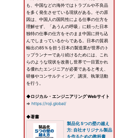
も、中国などの海外ではトラブルや不良品
を多く発生させている現状がある。その原
因は、中国人の国民性による仕事の仕方を
理解せず、「あうんの呼吸」に頼った日本
独特の仕事の仕方をそのまま中国に持ち込
んでしまっているからである。日本の貿易
輸出の85％を担う日本の製造業が世界のト
ップランナーであり続けるためには、これ
らのような現状を改善し世界で一目置かれ
る優れたエンジニアが必要であると考え、
研修やコンサルティング、講演、執筆活動
を行う。
◆
ロジカル・エンジニアリング Webサイト
⇒
https://roji.global/
◆
著書
製品化 5つの壁の越え
方: 自社オリジナル製品
を作るための教科書