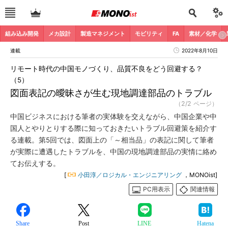
組み込み開発
メカ設計
製造マネジメント
モビリティ
FA
素材／化学
連載
2022年8月10日
リモート時代の中国モノづくり、品質不良をどう回避する？
（5）
図面表記の曖昧さが生む現地調達部品のトラブル
（2/2 ページ）
中国ビジネスにおける筆者の実体験を交えながら、中国企業や中
国人とやりとりする際に知っておきたいトラブル回避策を紹介す
る連載。第5回では、図面上の「～相当品」の表記に関して筆者
が実際に遭遇したトラブルを、中国の現地調達部品の実情に絡め
てお伝えする。
[
小田淳／ロジカル・エンジニアリング
，MONOist]
PC用表示
関連情報
Share
Post
LINE
Hatena