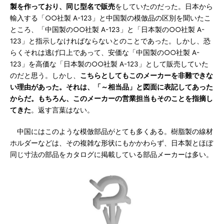
製を作っており、同じ型名で販売
をしていたのだった。日本から
輸入する「○○社製 A-123」と中国製の模倣品の区別を聞いたこ
ところ、「中国製の○○社製 A-123」と「日本製の○○社製 A-
123」と指示しなければならないとのことであった。しかし、恐
らくそれは逃げ口上であって、安価な「中国製の○○社製 A-
123」を高価な「日本製の○○社製 A-123」として販売していた
のだと思う。しかし、
こちらとしてもこのメーカーを非難できな
い理由があった。それは、「～相当品」と図面に表記してあった
からだ。もちろん、このメーカーの営業担当もそのことを指摘し
てきた
。返す言葉はない。
中国にはこのような模倣部品がとても多くある。樹脂製の線材
ホルダーなどは、その複雑な形状にもかかわらず、日本製とほぼ
同じ寸法の部品をカタログに掲載している部品メーカーは多い。