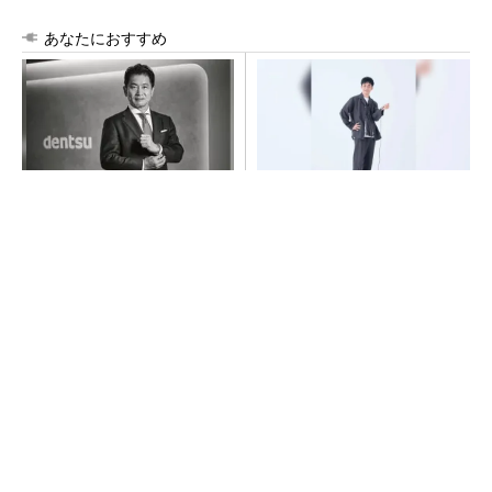
あなたにおすすめ
全員がリーダーシップを発揮
【西野亮廣】つくりたいもの
し、自分より優れた人財を育
を追求できる環境の作り方と
成する
は
PR(dentsu Japan)
PR(FINCHI on GOETHE)
チームが本音で意見を交わし合い、多様な人財
が挑戦できる組織へ
PR(dentsu Japan)
「取りあえずボルトで固定」は禁物 締結部設
計で押さえるべき基本