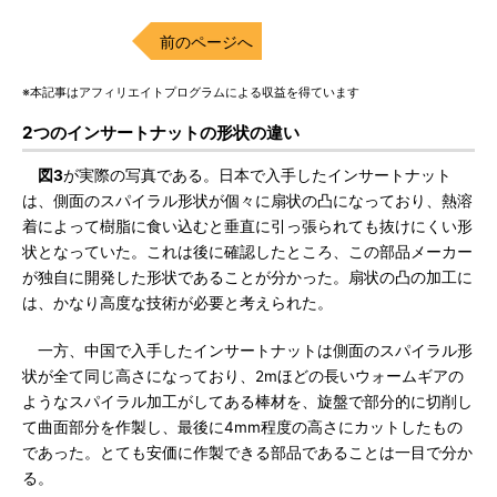
前のページへ
※本記事はアフィリエイトプログラムによる収益を得ています
2つのインサートナットの形状の違い
図3
が実際の写真である。日本で入手したインサートナット
は、側面のスパイラル形状が個々に扇状の凸になっており、熱溶
着によって樹脂に食い込むと垂直に引っ張られても抜けにくい形
状となっていた。これは後に確認したところ、この部品メーカー
が独自に開発した形状であることが分かった。扇状の凸の加工に
は、かなり高度な技術が必要と考えられた。
一方、中国で入手したインサートナットは側面のスパイラル形
状が全て同じ高さになっており、2mほどの長いウォームギアの
ようなスパイラル加工がしてある棒材を、旋盤で部分的に切削し
て曲面部分を作製し、最後に4mm程度の高さにカットしたもの
であった。とても安価に作製できる部品であることは一目で分か
る。