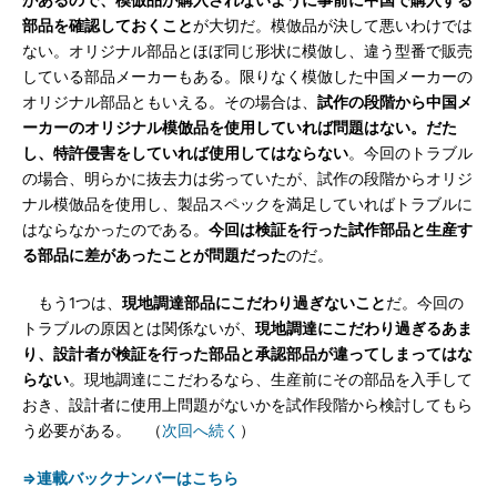
があるので、模倣品が購入されないように事前に中国で購入する
部品を確認しておくこと
が大切だ。模倣品が決して悪いわけでは
ない。オリジナル部品とほぼ同じ形状に模倣し、違う型番で販売
している部品メーカーもある。限りなく模倣した中国メーカーの
オリジナル部品ともいえる。その場合は、
試作の段階から中国メ
ーカーのオリジナル模倣品を使用していれば問題はない。だた
し、特許侵害をしていれば使用してはならない
。今回のトラブル
の場合、明らかに抜去力は劣っていたが、試作の段階からオリジ
ナル模倣品を使用し、製品スペックを満足していればトラブルに
はならなかったのである。
今回は検証を行った試作部品と生産す
る部品に差があったことが問題だった
のだ。
もう1つは、
現地調達部品にこだわり過ぎないこと
だ。今回の
トラブルの原因とは関係ないが、
現地調達にこだわり過ぎるあま
り、設計者が検証を行った部品と承認部品が違ってしまってはな
らない
。現地調達にこだわるなら、生産前にその部品を入手して
おき、設計者に使用上問題がないかを試作段階から検討してもら
う必要がある。 （
次回へ続く
）
⇒連載バックナンバーはこちら