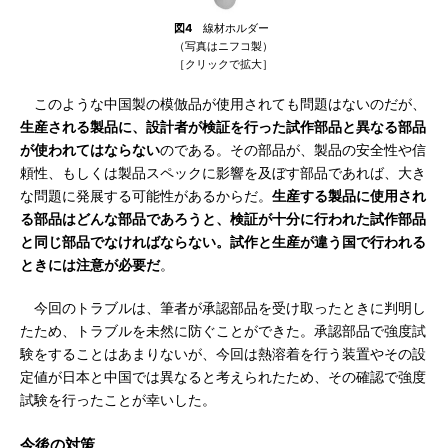
図4
線材ホルダー
（写真はニフコ製）
［クリックで拡大］
このような中国製の模倣品が使用されても問題はないのだが、
生産される製品に、設計者が検証を行った試作部品と異なる部品
が使われてはならない
のである。その部品が、製品の安全性や信
頼性、もしくは製品スペックに影響を及ぼす部品であれば、大き
な問題に発展する可能性があるからだ。
生産する製品に使用され
る部品はどんな部品であろうと、検証が十分に行われた試作部品
と同じ部品でなければならない。試作と生産が違う国で行われる
ときには注意が必要だ
。
今回のトラブルは、筆者が承認部品を受け取ったときに判明し
たため、トラブルを未然に防ぐことができた。承認部品で強度試
験をすることはあまりないが、今回は熱溶着を行う装置やその設
定値が日本と中国では異なると考えられたため、その確認で強度
試験を行ったことが幸いした。
今後の対策