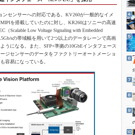
3Dプリンタ
産業オープンネット展
デジタルツインとCAE
ンセンサーへの対応である。KV260が一般的なイメ
S＆OP
IPIを搭載していたのに対し、KR260はソニーの高速
le Low Voltage Signaling with Embedded
インダストリー4.0
9.5Gb/sの帯域幅を用いて2つ以上のデータレーンで高画
イノベーション
うになる。また、SFP+準拠の10GbEインタフェース
製造業ビッグデータ
メージセンサーのデータをファクトリーオートメーショ
メイドインジャパン
とも容易になっている。
植物工場
知財マネジメント
海外生産
グローバル設計・開発
制御セキュリティ
新型コロナへの対応