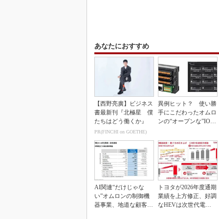
あなたにおすすめ
【西野亮廣】ビジネス
異例ヒット？ 使い勝
書最新刊『北極星 僕
手にこだわったオムロ
たちはどう働くか』
ンの“オープンな”IO-L
inkマスター
PR(FINCHI on GOETHE)
AI関連“だけじゃな
トヨタが2026年度通期
い”オムロンの制御機
業績を上方修正、好調
器事業、地道な顧客基
なHEVは次世代電池
盤強化が結実
で競争力を強化へ