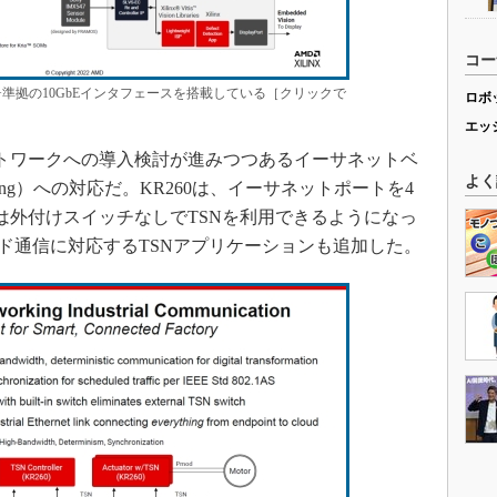
コー
SFP+準拠の10GbEインタフェースを搭載している［クリックで
ロボ
エッ
トワークへの導入検討が進みつつあるイーサネットベ
よく
etworking）への対応だ。KR260は、イーサネットポートを4
は外付けスイッチなしでTSNを利用できるようになっ
ード通信に対応するTSNアプリケーションも追加した。