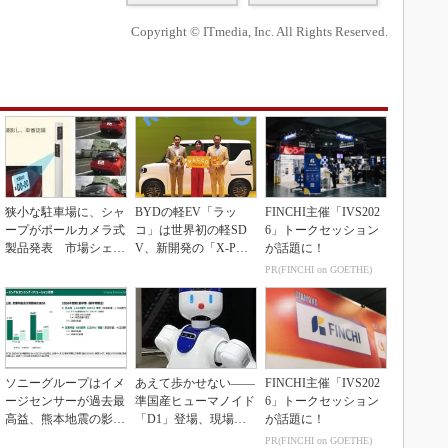
Copyright © ITmedia, Inc. All Rights Reserved.
狭小な駐車場に、シャ
BYDの軽EV「ラッ
FINCHI主催「IVS202
ープがポールカメラ式
コ」は世界初の軽SD
6」トークセッション
製品発表 市場シェア
V、新開発の「X-PAC
が話題に！
10％目指す
K」に電動システ...
PR(FINCHI on GOETHE)
ソニーグループはイメ
あえて歩かせない――
FINCHI主催「IVS202
ージセンサーが過去最
準国産ヒューマノイド
6」トークセッション
高益、熊本地震の影響
「D1」登場、現場稼
が話題に！
も限定的
働で日本の勝ち筋へ
PR(FINCHI on GOETHE)