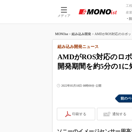
工
産
メディア
脱
つながる技術
AI×技術
MONOist
>
組み込み開発
>
AMDがROS対応のロボット
つながる工場
AI×設備
つながるサービ
Physical
組み込み開発ニュース
AMDがROS対応のロ
開発期間を約5分の1に
2022年05月18日 08時00分 公開
前のペ
印刷する
通知する
ソニーのイメージセンサー用高速