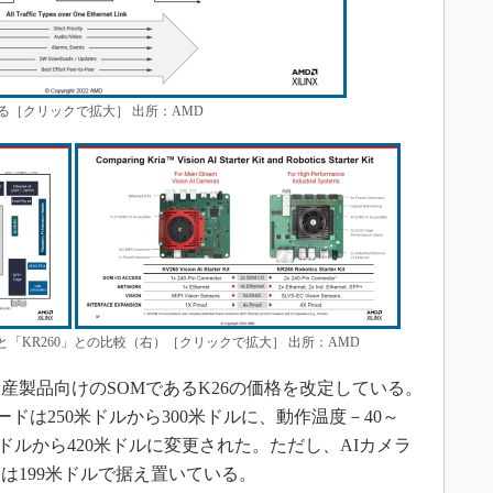
いる［クリックで拡大］ 出所：AMD
と「KR260」との比較（右）［クリックで拡大］ 出所：AMD
製品向けのSOMであるK26の価格を改定している。
ードは250米ドルから300米ドルに、動作温度－40～
0米ドルから420米ドルに変更された。ただし、AIカメラ
格は199米ドルで据え置いている。