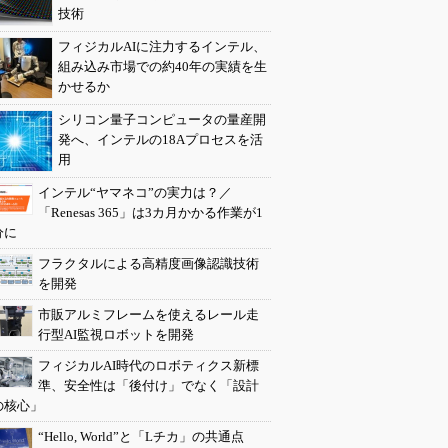
技術
フィジカルAIに注力するインテル、
組み込み市場での約40年の実績を生
かせるか
シリコン量子コンピュータの量産開
発へ、インテルの18Aプロセスを活
用
インテル“ヤマネコ”の実力は？／
「Renesas 365」は3カ月かかる作業が1
分に
フラクタルによる高精度画像認識技術
を開発
市販アルミフレームを使えるレール走
行型AI監視ロボットを開発
フィジカルAI時代のロボティクス新標
準、安全性は「後付け」でなく「設計
の核心」
“Hello, World”と「Lチカ」の共通点