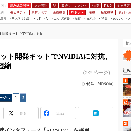
程別：
組み込み開発
メカ設計
製造マネジメント
物流
R＆D
キャリア
FA
業別：
モビリティ
素材／化学
医療機器
ロボット
電機
産業機械
食品・
炭素
サステナ設計
エッジ逆襲
品質
展示会
特集
メ
IoT
AI
ebook
伝承
組み込み開発
CEATEC
読者調査まとめ
編集後記
開発キットでNVIDIAに対抗、...
JIMTOF
保全
メカ設計
つながるクルマ
組込み/エッジ コンピューティング
ス
 AI
製造マネジメント
5G
展＆IoT/5Gソリューション展
VR／AR
FA
ボット開発キットでNVIDIAに対抗、
IIFES
モビリティ
フィールドサービス
短縮
国際ロボット展
素材／化学
FPGA
組み
（2/2 ページ）
ジャパンモビリティショー
組み込み画像技術
TECHNO-FRONTIER
[
朴尚洙
，
MONOist
]
組み込みモデリング
人テク展
Windows Embedded
ージへ
1
|
2
スマート工場EXPO
車載ソフト開発
EdgeTech+
見る
Share
ISO26262
日本ものづくりワールド
無償設計ツール
AUTOMOTIVE WORLD
インタフェース「SLVS-EC」を採用