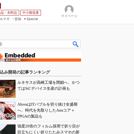
薬品・衣料品
中小製造業
マイページ
ルマガ
告知
Special
込み開発の記事ランキング
ルネサスが高崎工場を閉鎖へ、かつ
てはSiCデバイス生産の計画も
AlteraはITバブルを切り抜け全盛期
へ、時代を先取りしたArmコア＋
FPGAの製品も
強度20倍のフィルム採用で折り目が
目立ちにくい折りたたみスマホの新