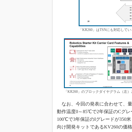
「KR260」はTSNにも対応して
「KR260」のブロックダイヤグラム（左）
なお、今回の発表に合わせて、量産
動作温度0～85℃で2年保証のCグレ
100℃で3年保証のIグレードが35
向け開発キットであるKV260の価