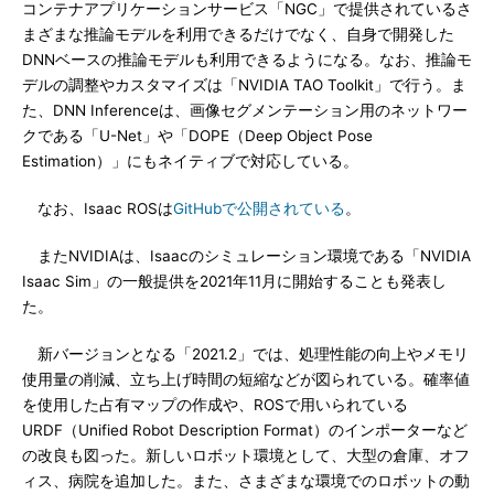
コンテナアプリケーションサービス「NGC」で提供されているさ
まざまな推論モデルを利用できるだけでなく、自身で開発した
DNNベースの推論モデルも利用できるようになる。なお、推論モ
デルの調整やカスタマイズは「NVIDIA TAO Toolkit」で行う。ま
た、DNN Inferenceは、画像セグメンテーション用のネットワー
クである「U-Net」や「DOPE（Deep Object Pose
Estimation）」にもネイティブで対応している。
なお、Isaac ROSは
GitHubで公開されている
。
またNVIDIAは、Isaacのシミュレーション環境である「NVIDIA
Isaac Sim」の一般提供を2021年11月に開始することも発表し
た。
新バージョンとなる「2021.2」では、処理性能の向上やメモリ
使用量の削減、立ち上げ時間の短縮などが図られている。確率値
を使用した占有マップの作成や、ROSで用いられている
URDF（Unified Robot Description Format）のインポーターなど
の改良も図った。新しいロボット環境として、大型の倉庫、オフ
ィス、病院を追加した。また、さまざまな環境でのロボットの動