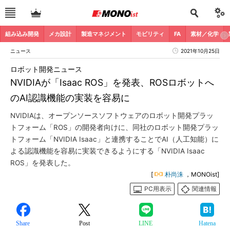
組み込み開発
メカ設計
製造マネジメント
モビリティ
FA
素材／化学
ニュース
2021年10月25日
ロボット開発ニュース
NVIDIAが「Isaac ROS」を発表、ROSロボットへ
のAI認識機能の実装を容易に
NVIDIAは、オープンソースソフトウェアのロボット開発プラッ
トフォーム「ROS」の開発者向けに、同社のロボット開発プラッ
トフォーム「NVIDIA Isaac」と連携することでAI（人工知能）に
よる認識機能を容易に実装できるようにする「NVIDIA Isaac
ROS」を発表した。
[
朴尚洙
，MONOist]
PC用表示
関連情報
Share
Post
LINE
Hatena