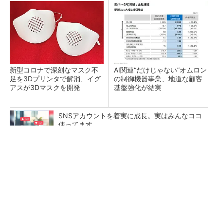
新型コロナで深刻なマスク不
AI関連“だけじゃない”オムロン
足を3Dプリンタで解消、イグ
の制御機器事業、地道な顧客
アスが3Dマスクを開発
基盤強化が結実
SNSアカウントを着実に成長。実はみんなココ
使ってます。
PR(Dreaw合同会社)
【レベル14】生成AIを味方に、3D CADを使い
こなそう！
「取りあえずボルトで固定」は禁物 締結部設