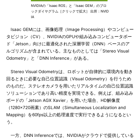
NVIDIAの「Isaac ROS」と「Isaac GEM」のブロ
ックダイヤグラム［クリックで拡大］ 出所：NVID
IA
Isaac GEMには、画像処理（Image Processing）やコンピュー
タビジョン（CV）、NVIDIAのGPUや組み込みコンピュータボー
ド「Jetson」向けに最適化された深層学習（DNN）ベースのア
ルゴリズムが含まれている。主なものとしては「Stereo Visual
Odometry」と「DNN Inference」がある。
Stereo Visual Odometryは、ロボットが自律的に環境内を動き
回るときに必要な自己位置認識（Visual Odometry）を行うため
のものだ。ステレオカメラを用いたリアルタイムの自己位置認識
ソリューションであり高い精度を実現できる。例えば、組み込み
ボードの「Jetson AGX Xavier」を用いた場合、HD解像度
（1280×720画素）のSLAM（Simultaneous Localization and
Mapping）を60fps以上の処理速度で実行できるようになるとい
う。
一方、DNN Inferenceでは、NVIDIAがクラウドで提供している