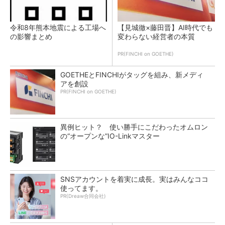
令和8年熊本地震による工場へ
【見城徹×藤田晋】AI時代でも
の影響まとめ
変わらない経営者の本質
PR(FINCHI on GOETHE)
GOETHEとFINCHIがタッグを組み、新メディ
アを創設
PR(FINCHI on GOETHE)
異例ヒット？ 使い勝手にこだわったオムロン
の“オープンな”IO-Linkマスター
SNSアカウントを着実に成長。実はみんなココ
使ってます。
PR(Dreaw合同会社)