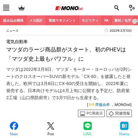
組み込み開発
メカ設計
製造マネジメント
モビリティ
FA
素材／化学
ニュース
2022年3月10日
電気自動車
マツダのラージ商品群がスタート、初のPHEVは
「マツダ史上最もパワフル」に
マツダは2022年3月9日、マツダ・モーター・ヨーロッパが2列シ
ートのクロスオーバーSUVの新モデル「CX-60」を披露したと発
表した。欧州では3月8日にCX-60の受注を開始し、2022年夏に
発売する。日本向けモデルは4月上旬に公開する予定だ。防府第
2工場（山口県防府市）で3月11日から生産する。
[
齊藤由希
，MONOist]
PC用表示
関連情報
Share
Post
LINE
Hatena