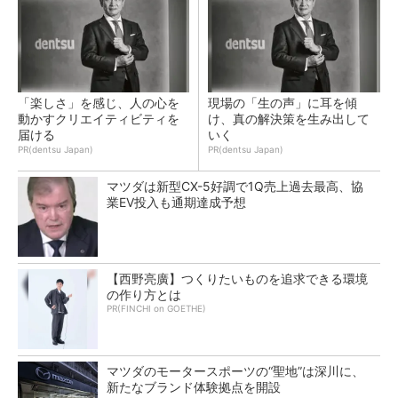
「楽しさ」を感じ、人の心を
現場の「生の声」に耳を傾
動かすクリエイティビティを
け、真の解決策を生み出して
届ける
いく
PR(dentsu Japan)
PR(dentsu Japan)
マツダは新型CX-5好調で1Q売上過去最高、協
業EV投入も通期達成予想
【西野亮廣】つくりたいものを追求できる環境
の作り方とは
PR(FINCHI on GOETHE)
マツダのモータースポーツの“聖地”は深川に、
新たなブランド体験拠点を開設