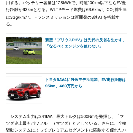
用する。バッテリー容量は17.8kWhで、時速100km以下ならEV走
行距離が63kmとなる。WLTPモード燃費は66.6km/l、CO
排出量
2
は33g/kmだ。トランスミッションは新開発の8速ATを搭載す
る。
新型「プリウスPHV」は先代の反省を生かす、
「なるべくエンジンを使わない」
トヨタRAV4にPHVモデル追加、EV走行距離は
95km、469万円から
システム出力は241kW、最大トルクは500Nmを発揮し、「マ
ツダ史上最もパワフル」（マツダ）だとしている。さらに、全輪
駆動システムによってプレミアムセグメントに匹敵する優れたハ