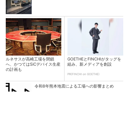
ルネサスが高崎工場を閉鎖
GOETHEとFINCHIがタッグを
へ、かつてはSiCデバイス生産
組み、新メディアを創設
の計画も
PR(FINCHI on GOETHE)
令和8年熊本地震による工場への影響まとめ
BYDの軽EV「ラッコ」は世界初の軽SDV、新開
発の「X-PACK」に電動システ...