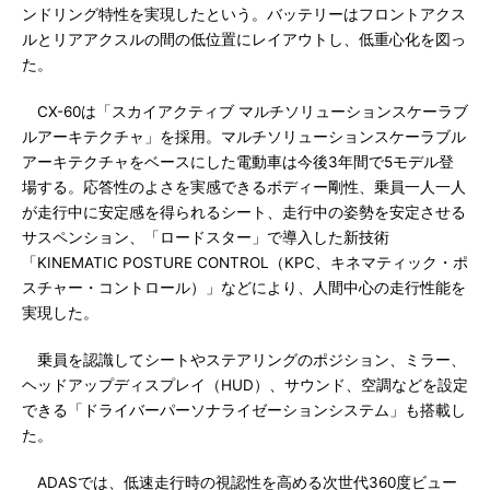
ンドリング特性を実現したという。バッテリーはフロントアクス
ルとリアアクスルの間の低位置にレイアウトし、低重心化を図っ
た。
CX-60は「スカイアクティブ マルチソリューションスケーラブ
ルアーキテクチャ」を採用。マルチソリューションスケーラブル
アーキテクチャをベースにした電動車は今後3年間で5モデル登
場する。応答性のよさを実感できるボディー剛性、乗員一人一人
が走行中に安定感を得られるシート、走行中の姿勢を安定させる
サスペンション、「ロードスター」で導入した新技術
「KINEMATIC POSTURE CONTROL（KPC、キネマティック・ポ
スチャー・コントロール）」などにより、人間中心の走行性能を
実現した。
乗員を認識してシートやステアリングのポジション、ミラー、
ヘッドアップディスプレイ（HUD）、サウンド、空調などを設定
できる「ドライバーパーソナライゼーションシステム」も搭載し
た。
ADASでは、低速走行時の視認性を高める次世代360度ビュー