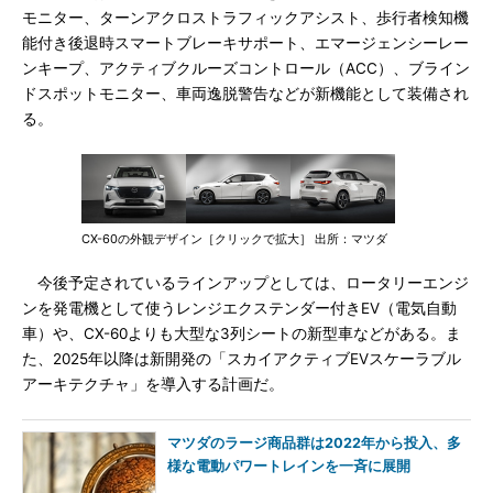
モニター、ターンアクロストラフィックアシスト、歩行者検知機
能付き後退時スマートブレーキサポート、エマージェンシーレー
ンキープ、アクティブクルーズコントロール（ACC）、ブライン
ドスポットモニター、車両逸脱警告などが新機能として装備され
る。
CX-60の外観デザイン［クリックで拡大］ 出所：マツダ
今後予定されているラインアップとしては、ロータリーエンジ
ンを発電機として使うレンジエクステンダー付きEV（電気自動
車）や、CX-60よりも大型な3列シートの新型車などがある。ま
た、2025年以降は新開発の「スカイアクティブEVスケーラブル
アーキテクチャ」を導入する計画だ。
マツダのラージ商品群は2022年から投入、多
様な電動パワートレインを一斉に展開