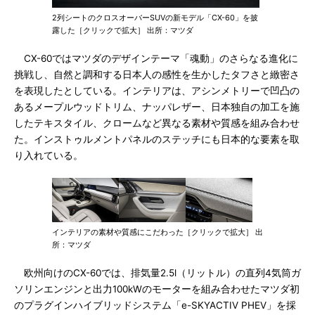
2列シートのクロスオーバーSUVの新モデル「CX-60」を披
露した［クリックで拡大］ 出所：マツダ
CX-60ではマツダのデザインテーマ「魂動」のさらなる進化に
挑戦し、自然と調和する日本人の感性を生かしたタフさと緻密さ
を表現したとしている。インテリアは、アシンメトリーで凹凸の
あるメープルウッドトリム、ナッパレザー、日本独自の加工を施
したテキスタイル、クロームなど異なる素材や質感を組み合わせ
た。インストゥルメントパネルのステッチにも日本的な要素を取
り入れている。
インテリアの素材や質感にこだわった［クリックで拡大］ 出
所：マツダ
欧州向けのCX-60では、排気量2.5l（リットル）の直列4気筒ガ
ソリンエンジンと出力100kWのモーターを組み合わせたマツダ初
のプラグインハイブリッドシステム「e-SKYACTIV PHEV」を採