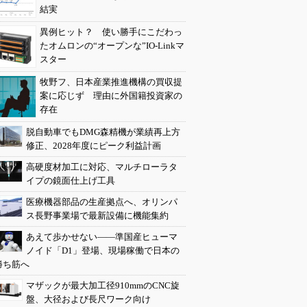
結実
異例ヒット？ 使い勝手にこだわっ
たオムロンの“オープンな”IO-Linkマ
スター
牧野フ、日本産業推進機構の買収提
案に応じず 理由に外国籍投資家の
存在
脱自動車でもDMG森精機が業績再上方
修正、2028年度にピーク利益計画
高硬度材加工に対応、マルチローラタ
イプの鏡面仕上げ工具
医療機器部品の生産拠点へ、オリンパ
ス長野事業場で最新設備に機能集約
あえて歩かせない――準国産ヒューマ
ノイド「D1」登場、現場稼働で日本の
勝ち筋へ
マザックが最大加工径910mmのCNC旋
盤、大径および長尺ワーク向け