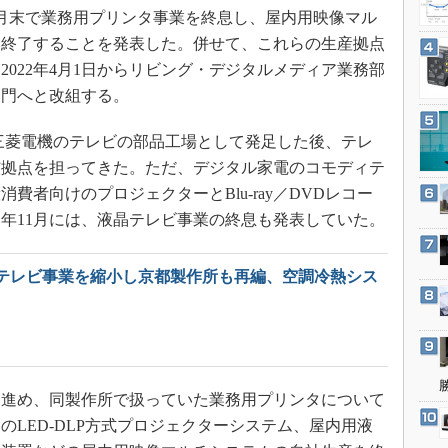
3Dプリンタ
年3月末で業務用プリンタ事業を終息し、屋内用映像マル
産業オープンネット展
デジタルツインとCAE
を終了することを発表した。併せて、これらの生産拠点
022年4月1日からリビング・デジタルメディア業務部
S＆OP
部門へと改組する。
インダストリー4.0
イノベーション
に三菱電機のテレビの部品工場として発足した後、テレ
製造業ビッグデータ
核拠点を担ってきた。ただ、デジタル家電のコモディテ
消費者向けのプロジェクターとBlu-ray／DVDレコー
メイドインジャパン
1年11月には、液晶テレビ事業の終息も発表していた。
植物工場
知財マネジメント
テレビ事業を縮小し京都製作所も再編、空調冷熱シス
海外生産
グローバル設計・開発
制御セキュリティ
新型コロナへの対応
進め、同製作所で扱っていた業務用プリンタについて
LED-DLP方式プロジェクターシステム、屋内用液