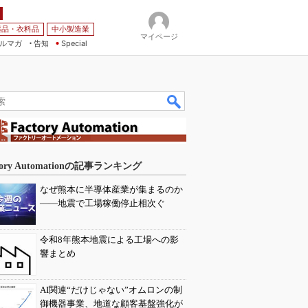
薬品・衣料品
中小製造業
マイページ
ルマガ
告知
Special
tory Automationの記事ランキング
なぜ熊本に半導体産業が集まるのか
――地震で工場稼働停止相次ぐ
令和8年熊本地震による工場への影
響まとめ
AI関連“だけじゃない”オムロンの制
御機器事業、地道な顧客基盤強化が