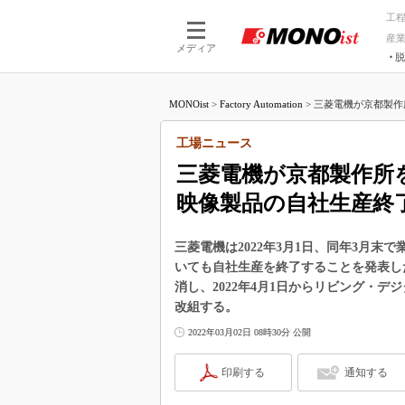
工
産
メディア
脱
つながる技術
AI×技術
MONOist
>
Factory Automation
>
三菱電機が京都製作
つながる工場
AI×設備
つながるサービ
Physical
工場ニュース
三菱電機が京都製作所
映像製品の自社生産終
三菱電機は2022年3月1日、同年3月
いても自社生産を終了することを発表し
消し、2022年4月1日からリビング・
改組する。
2022年03月02日 08時30分 公開
印刷する
通知する