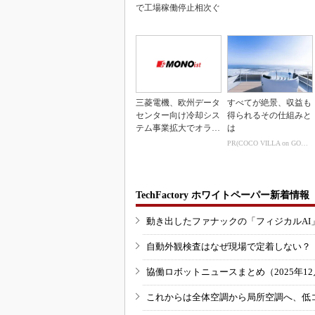
で工場稼働停止相次ぐ
三菱電機、欧州データ
すべてが絶景、収益も
センター向け冷却シス
得られるその仕組みと
テム事業拡大でオラン
は
ダ企業を買収
PR(COCO VILLA on GOETHE)
TechFactory ホワイトペーパー新着情報
動き出したファナックの「フィジカルAI
自動外観検査はなぜ現場で定着しない？
協働ロボットニュースまとめ（2025年12月
これからは全体空調から局所空調へ、低