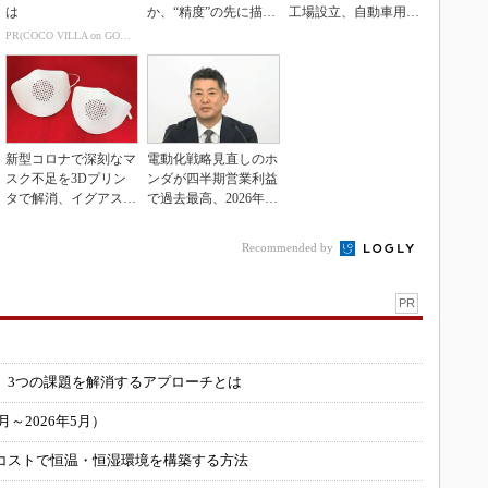
は
か、“精度”の先に描く
工場設立、自動車用電
姿とは
装品工場を改修
PR(COCO VILLA on GOETHE)
新型コロナで深刻なマ
電動化戦略見直しのホ
スク不足を3Dプリン
ンダが四半期営業利益
タで解消、イグアスが
で過去最高、2026年度
3Dマスクを開発
業績も上方修正
Recommended by
PR
」
 3つの課題を解消するアプローチとは
～2026年5月）
コストで恒温・恒湿環境を構築する方法