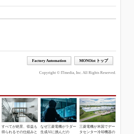
Factory Automation
MONOist トップ
Copyright © ITmedia, Inc. All Rights Reserved.
すべてが絶景、収益も
なぜ三菱電機がラダー
三菱電機が米国でデー
得られるその仕組みと
生成AIに挑んだの
タセンター冷却機器の