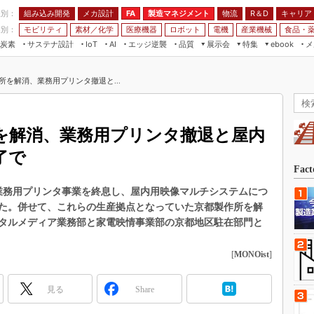
程別：
組み込み開発
メカ設計
製造マネジメント
物流
R＆D
キャリア
FA
業別：
モビリティ
素材／化学
医療機器
ロボット
電機
産業機械
食品・
炭素
サステナ設計
エッジ逆襲
品質
展示会
特集
メ
IoT
AI
ebook
伝承
組み込み開発
CEATEC
読者調査まとめ
編集後記
所を解消、業務用プリンタ撤退と...
JIMTOF
保全
メカ設計
つながるクルマ
組込み/エッジ コンピューティング
ス
 AI
製造マネジメント
5G
展＆IoT/5Gソリューション展
VR／AR
FA
を解消、業務用プリンタ撤退と屋内
IIFES
モビリティ
フィールドサービス
了で
国際ロボット展
素材／化学
FPGA
Fac
ジャパンモビリティショー
組み込み画像技術
末で業務用プリンタ事業を終息し、屋内用映像マルチシステムにつ
TECHNO-FRONTIER
た。併せて、これらの生産拠点となっていた京都製作所を解
組み込みモデリング
人テク展
デジタルメディア業務部と家電映情事業部の京都地区駐在部門と
Windows Embedded
スマート工場EXPO
車載ソフト開発
[
MONOist
]
EdgeTech+
ISO26262
日本ものづくりワールド
見る
Share
無償設計ツール
AUTOMOTIVE WORLD