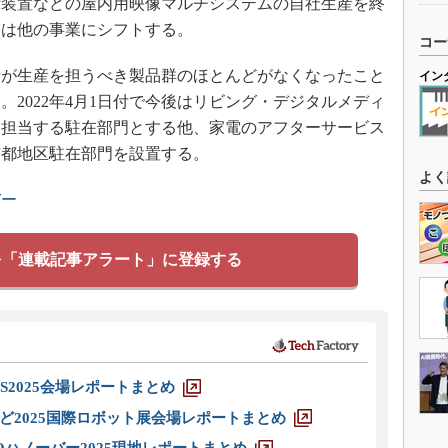
示装置などの屋内用映像マルチシステムの自社生産を終
ては他の事業にシフトする。
コー
が生産を担うべき製品群のほとんどがなくなったこと
イン
2022年4月1日付で今後はリビング・デジタルメディ
を担当する駐在部門とする他、家電のアフターサービス
京都地区駐在部門を設置する。
よく
バー
を「連載記事アラート」に登録する
S2025会場レポートまとめ
ど2025国際ロボット展会場レポートまとめ