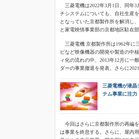
三菱電機は2022年3月1日、同
チシステムについても、自社生産
となっていた京都製作所を解消し、2
と家電映情事業部の京都地区駐在
三菱電機 京都製作所は1962年
ビなど映像機器の開発や製造の中
ィ化の流れの中、2013年12月に一般
ダーの事業撤退を発表。さらに202
三菱電機が液晶
テム事業に注力
今回はさらに京都製作所の再編を
は事業を終息する。さらに、屋内用の