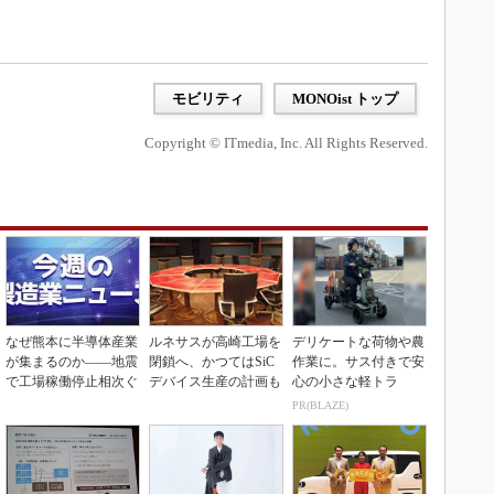
モビリティ
MONOist トップ
Copyright © ITmedia, Inc. All Rights Reserved.
なぜ熊本に半導体産業
ルネサスが高崎工場を
デリケートな荷物や農
が集まるのか――地震
閉鎖へ、かつてはSiC
作業に。サス付きで安
で工場稼働停止相次ぐ
デバイス生産の計画も
心の小さな軽トラ
PR(BLAZE)