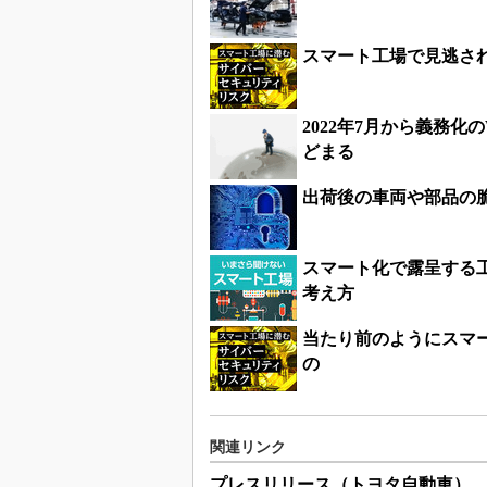
スマート工場で見逃さ
2022年7月から義務化
どまる
出荷後の車両や部品の
スマート化で露呈する
考え方
当たり前のようにスマ
の
関連リンク
プレスリリース（トヨタ自動車）