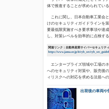
体で推進することが求められてい
これに関し、日本自動車工業会と日
けのセキュリティガイドラインを
要最低限実施すべき要求事項や達
し、対策レベルを効率的に点検す
関連リンク：自動車産業サイバーセキュリテ
https://www.jama.or.jp/it/cyb_sec/cyb_sec_guide
エンタープライズ領域や工場のネ
へのセキュリティ対策や、販売後
ィリスクへの対応を求める法規へ
出荷後の車両や