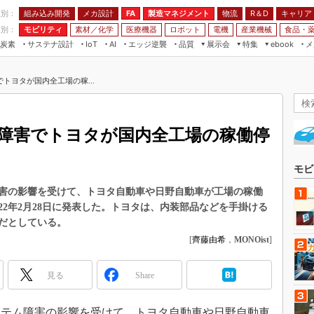
程別：
組み込み開発
メカ設計
製造マネジメント
物流
R＆D
キャリア
FA
業別：
モビリティ
素材／化学
医療機器
ロボット
電機
産業機械
食品・
炭素
サステナ設計
エッジ逆襲
品質
展示会
特集
メ
IoT
AI
ebook
伝承
組み込み開発
CEATEC
読者調査まとめ
編集後記
トヨタが国内全工場の稼...
JIMTOF
保全
メカ設計
つながるクルマ
組込み/エッジ コンピューティング
ス
 AI
製造マネジメント
5G
展＆IoT/5Gソリューション展
VR／AR
FA
障害でトヨタが国内全工場の稼働停
IIFES
モビリティ
フィールドサービス
国際ロボット展
素材／化学
FPGA
モビ
ジャパンモビリティショー
組み込み画像技術
害の影響を受けて、トヨタ自動車や日野自動車が工場の稼働
TECHNO-FRONTIER
22年2月28日に発表した。トヨタは、内装部品などを手掛ける
組み込みモデリング
人テク展
だとしている。
Windows Embedded
[
齊藤由希
，
MONOist
]
スマート工場EXPO
車載ソフト開発
EdgeTech+
見る
Share
ISO26262
日本ものづくりワールド
無償設計ツール
AUTOMOTIVE WORLD
テム障害の影響を受けて、トヨタ自動車や日野自動車