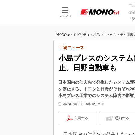
工
産
メディア
脱
つながる技術
AI×技術
MONOist
>
モビリティ
>
小島プレスのシステム障害で
つながる工場
AI×設備
つながるサービ
Physical
工場ニュース
小島プレスのシステム
止、日野自動車も
日本国内の仕入先で発生したシステム障
を停止する。トヨタと日野がそれぞれ20
小島プレス工業でのシステム障害の影響
2022年03月01日 06時30分 公開
印刷する
通知する
日本国内の仕入先で発生したシス