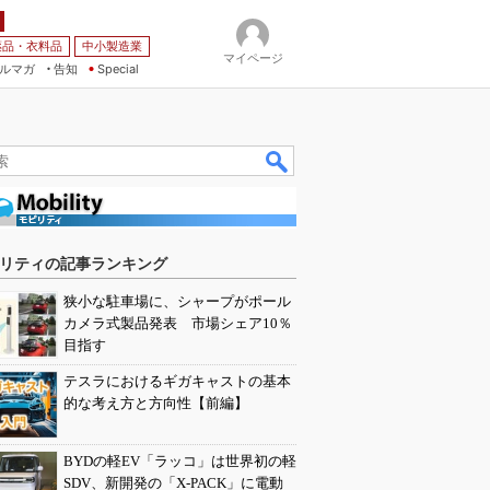
薬品・衣料品
中小製造業
マイページ
ルマガ
告知
Special
リティの記事ランキング
狭小な駐車場に、シャープがポール
カメラ式製品発表 市場シェア10％
目指す
テスラにおけるギガキャストの基本
的な考え方と方向性【前編】
BYDの軽EV「ラッコ」は世界初の軽
SDV、新開発の「X-PACK」に電動