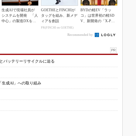
生成AIで現場社員が
GOETHEとFINCHIが
BYDの軽EV「ラッ
システムを開発 「人
タッグを組み、新メデ
コ」は世界初の軽SD
中心」の製造DXを自
ィアを創設
V、新開発の「X-PAC
走させた3社の方法
K」に電動システ...
PR(FINCHI on GOETHE)
Recommended by
PR
造とバッテリーリサイクルに迫る
「生成AI」への取り組み