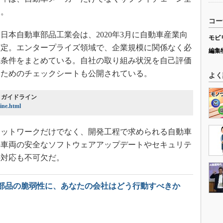
る。
コー
本自動車部品工業会は、2020年3月に自動車産業向
モビ
策定。エンタープライズ領域で、企業規模に関係なく必
編集
成条件をまとめている。自社の取り組み状況を自己評価
るためのチェックシートも公開されている。
よく
ィガイドライン
line.html
ットワークだけでなく、開発工程で求められる自動車
の車両の安全なソフトウェアアップデートやセキュリテ
の対応も不可欠だ。
部品の脆弱性に、あなたの会社はどう行動すべきか