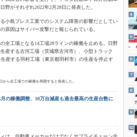
3Dプリンタ
産業オープンネット展
野がそれぞれ2022年2月28日に発表した。
デジタルツインとCAE
る小島プレス工業でのシステム障害の影響だとしてい
S＆OP
害の原因はサイバー攻撃だと報じられている。
インダストリー4.0
イノベーション
の全工場となる14工場28ラインの稼働を止める。日野
製造業ビッグデータ
を生産する古河工場（茨城県古河市）、小型トラック
を生産する羽村工場（東京都羽村市）の生産を停止す
メイドインジャパン
植物工場
知財マネジメント
月2日から全工場での稼働を再開すると発表した。
海外生産
グローバル設計・開発
3月の稼働調整、10万台減産も過去最高の生産台数に
制御セキュリティ
新型コロナへの対応
ィは、自動車メーカーだけでなくサプライチェーン全