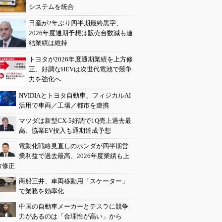
システムを統合
日産が2年ぶり四半期最終黒字、
2026年度通期予想は販売台数減も連
結業績は維持
トヨタが2026年度通期業績を上方修
正、好調なHEVは次世代電池で競争
力を強化へ
NVIDIAとトヨタ自動車、フィジカルAI
活用で車両／工場／都市を連携
マツダは新型CX-5好調で1Q売上過去最
高、協業EV投入も通期達成予想
電動化戦略見直しのホンダが四半期営
業利益で過去最高、2026年度業績も上
方修正
商船三井、車両移動用「スケーター」
で業務を効率化
中国の自動車メーカーとテスラに競争
力があるのは「合理性が高い」から