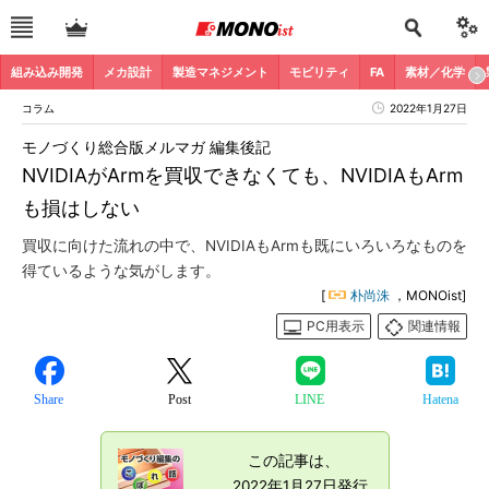
組み込み開発
メカ設計
製造マネジメント
モビリティ
FA
素材／化学
コラム
2022年1月27日
モノづくり総合版メルマガ 編集後記
NVIDIAがArmを買収できなくても、NVIDIAもArm
も損はしない
買収に向けた流れの中で、NVIDIAもArmも既にいろいろなものを
得ているような気がします。
[
朴尚洙
，MONOist]
PC用表示
関連情報
Share
Post
LINE
Hatena
この記事は、
2022年1月27日発行