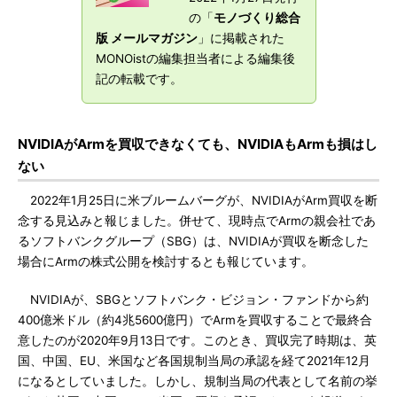
の「
モノづくり総合
版 メールマガジン
」に掲載された
MONOistの編集担当者による編集後
記の転載です。
NVIDIAがArmを買収できなくても、NVIDIAもArmも損はし
ない
2022年1月25日に米ブルームバーグが、NVIDIAがArm買収を断
念する見込みと報じました。併せて、現時点でArmの親会社であ
るソフトバンクグループ（SBG）は、NVIDIAが買収を断念した
場合にArmの株式公開を検討するとも報じています。
NVIDIAが、SBGとソフトバンク・ビジョン・ファンドから約
400億米ドル（約4兆5600億円）でArmを買収することで最終合
意したのが2020年9月13日です。このとき、買収完了時期は、英
国、中国、EU、米国など各国規制当局の承認を経て2021年12月
になるとしていました。しかし、規制当局の代表として名前の挙