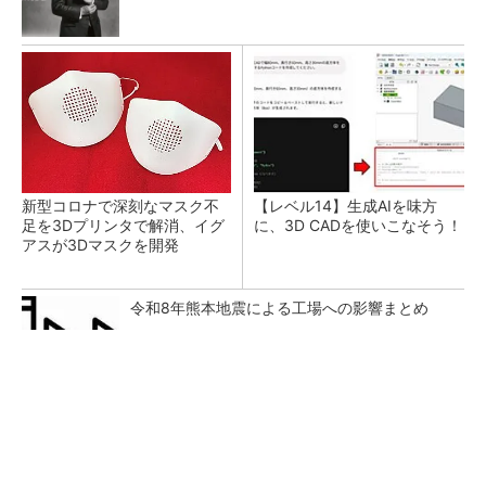
新型コロナで深刻なマスク不
【レベル14】生成AIを味方
足を3Dプリンタで解消、イグ
に、3D CADを使いこなそう！
アスが3Dマスクを開発
令和8年熊本地震による工場への影響まとめ
四角い部屋を四角く拭く！壁際までしっかり拭
けるロボット掃除機
PR(Dreame)