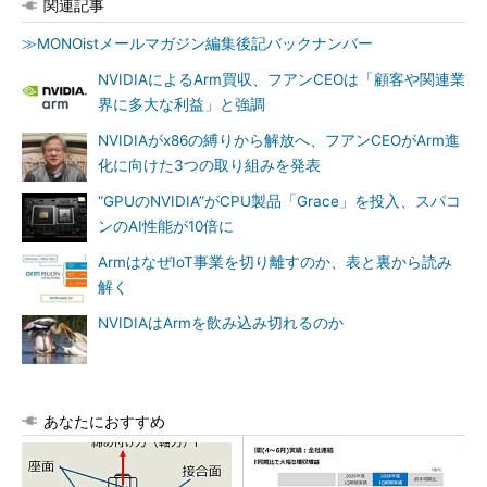
関連記事
≫MONOistメールマガジン編集後記バックナンバー
NVIDIAによるArm買収、フアンCEOは「顧客や関連業
界に多大な利益」と強調
NVIDIAがx86の縛りから解放へ、フアンCEOがArm進
化に向けた3つの取り組みを発表
“GPUのNVIDIA”がCPU製品「Grace」を投入、スパコ
ンのAI性能が10倍に
ArmはなぜIoT事業を切り離すのか、表と裏から読み
解く
NVIDIAはArmを飲み込み切れるのか
あなたにおすすめ