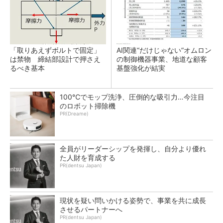
「取りあえずボルトで固定」
AI関連“だけじゃない”オムロン
は禁物 締結部設計で押さえ
の制御機器事業、地道な顧客
るべき基本
基盤強化が結実
100℃でモップ洗浄、圧倒的な吸引力…今注目
のロボット掃除機
PR(Dreame)
全員がリーダーシップを発揮し、自分より優れ
た人財を育成する
PR(dentsu Japan)
現状を疑い問いかける姿勢で、事業を共に成長
させるパートナーへ
PR(dentsu Japan)