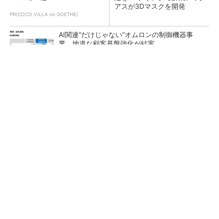
アスが3Dマスクを開発
PR(COCO VILLA on GOETHE)
AI関連“だけじゃない”オムロンの制御機器事
業、地道な顧客基盤強化が結実
【レベル14】生成AIを味方に、3D CADを使い
こなそう！
「取りあえずボルトで固定」は禁物 締結部設
計で押さえるべき基本