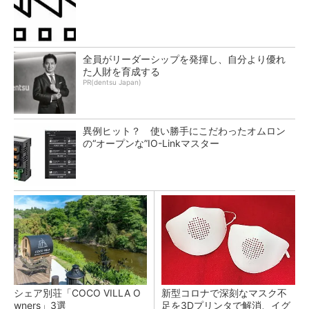
全員がリーダーシップを発揮し、自分より優れ
た人財を育成する
PR(dentsu Japan)
異例ヒット？ 使い勝手にこだわったオムロン
の“オープンな”IO-Linkマスター
シェア別荘「COCO VILLA O
新型コロナで深刻なマスク不
wners」3選
足を3Dプリンタで解消、イグ