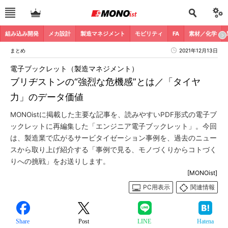
組み込み開発
メカ設計
製造マネジメント
モビリティ
FA
素材／化学
まとめ
2021年12月13日
電子ブックレット（製造マネジメント）
ブリヂストンの“強烈な危機感”とは／「タイヤ
力」のデータ価値
MONOistに掲載した主要な記事を、読みやすいPDF形式の電子ブ
ックレットに再編集した「エンジニア電子ブックレット」。今回
は、製造業で広がるサービタイゼーション事例を、過去のニュー
スから取り上げ紹介する「事例で見る、モノづくりからコトづく
りへの挑戦」をお送りします。
[MONOist]
PC用表示
関連情報
Share
Post
LINE
Hatena