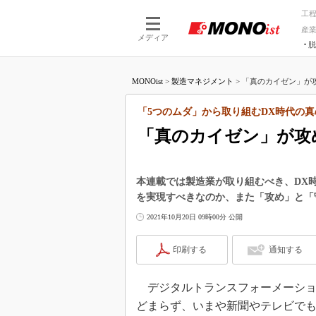
工
産
メディア
脱
つながる技術
AI×技術
MONOist
>
製造マネジメント
>
「真のカイゼン」が攻
つながる工場
AI×設備
つながるサービ
Physical
「5つのムダ」から取り組むDX時代の真
「真のカイゼン」が攻
本連載では製造業が取り組むべき、DX
を実現すべきなのか、また「攻め」と「
2021年10月20日 09時00分 公開
印刷する
通知する
デジタルトランスフォーメーショ
どまらず、いまや新聞やテレビで