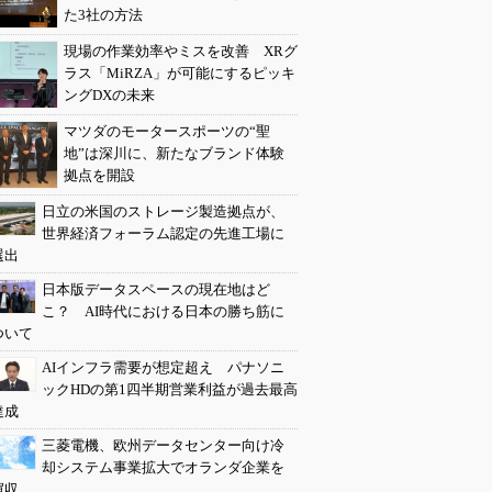
た3社の方法
現場の作業効率やミスを改善 XRグ
ラス「MiRZA」が可能にするピッキ
ングDXの未来
マツダのモータースポーツの“聖
地”は深川に、新たなブランド体験
拠点を開設
日立の米国のストレージ製造拠点が、
世界経済フォーラム認定の先進工場に
選出
日本版データスペースの現在地はど
こ？ AI時代における日本の勝ち筋に
ついて
AIインフラ需要が想定超え パナソニ
ックHDの第1四半期営業利益が過去最高
達成
三菱電機、欧州データセンター向け冷
却システム事業拡大でオランダ企業を
買収