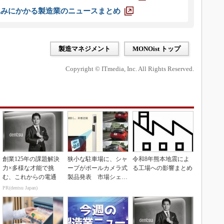
込みにかかる製造業のニュースまとめ
製造マネジメント
MONOist トップ
Copyright © ITmedia, Inc. All Rights Reserved.
創業125年の課題解決
狭小な駐車場に、シャ
令和8年熊本地震によ
力×多様な才能で挑
ープがポールカメラ式
る工場への影響まとめ
む、これからの電通
製品発表 市場シェア
10％目指す
PR(dentsu Japan)