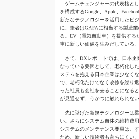
ゲームチェンジャーの代表格として
を構成するGoogle、Apple、Fac
新たなテクノロジーを活用したビ
に、筆者はGAFAに相当する製造
る。EV（電気自動車）を提供する
車に新しい価値を生みだしている
さて、DXレポートでは、日本企
なっている要因として、老朽化し
ステムを抱える日本企業は少なく
で、老朽化だけでなく改修を繰り
った社員も会社を去ることになる
が見通せず、うかつに触れられな
先に挙げた新規テクノロジーは柔
い。さらにシステム自体の維持費
システムのメンテナンス要員は、
ため、新しい技術者も育ちにくい