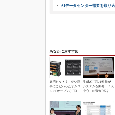
AIデータセンター需要を取り
あなたにおすすめ
異例ヒット？ 使い勝
生成AIで現場社員が
手にこだわったオムロ
システムを開発 「人
ンの“オープンな”IO-L
中心」の製造DXを自
inkマスター
走させた3社の方法