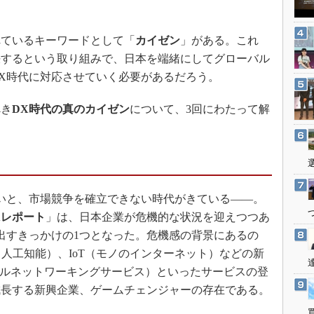
3Dプリンタ
産業オープンネット展
デジタルツインとCAE
ているキーワードとして「
カイゼン
」がある。これ
S＆OP
決するという取り組みで、日本を端緒にしてグローバル
インダストリー4.0
X時代に対応させていく必要があるだろう。
イノベーション
き
DX時代の真のカイゼン
について、3回にわたって解
製造業ビッグデータ
メイドインジャパン
植物工場
知財マネジメント
いと、市場競争を確立できない時代がきている――。
海外生産
Xレポート
」は、日本企業が危機的な状況を迎えつつあ
グローバル設計・開発
出すきっかけの1つとなった。危機感の背景にあるの
制御セキュリティ
（人工知能）、IoT（モノのインターネット）などの新
新型コロナへの対応
ャルネットワーキングサービス）といったサービスの登
成長する新興企業、ゲームチェンジャーの存在である。