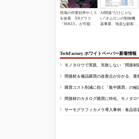
現場の作業効率やミス
AI関連“だけじゃな
を改善 XRグラス
い”オムロンの制御機
「MiRZA」が可能に
器事業、地道な顧客基
するピッキングDX
盤強化が結実
の...
TechFactory ホワイトペーパー新着情報
モノタロウで実践、失敗しない「間接材
間接材＆備品購買の改善点が分かる、業
購買コスト削減に効く「集中購買」の秘
間接材のカタログ購買に特化、モノタロ
サーモグラフィカメラ導入事例：食品容