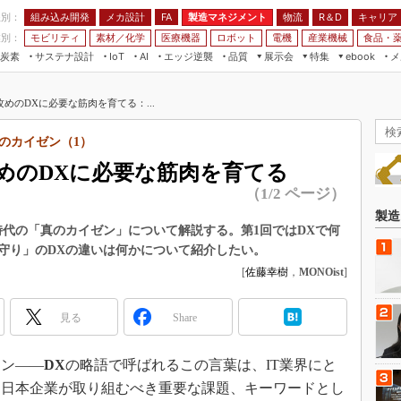
程別：
組み込み開発
メカ設計
製造マネジメント
物流
R＆D
キャリア
FA
業別：
モビリティ
素材／化学
医療機器
ロボット
電機
産業機械
食品・
炭素
サステナ設計
エッジ逆襲
品質
展示会
特集
メ
IoT
AI
ebook
伝承
組み込み開発
CEATEC
読者調査まとめ
編集後記
めのDXに必要な筋肉を育てる：...
JIMTOF
保全
メカ設計
つながるクルマ
組込み/エッジ コンピューティング
ス
 AI
製造マネジメント
5G
のカイゼン（1）
展＆IoT/5Gソリューション展
VR／AR
FA
めのDXに必要な筋肉を育てる
IIFES
モビリティ
フィールドサービス
（1/2 ページ）
国際ロボット展
素材／化学
FPGA
製造
ジャパンモビリティショー
時代の「真のカイゼン」について解説する。第1回ではDXで何
組み込み画像技術
守り」のDXの違いは何かについて紹介したい。
TECHNO-FRONTIER
組み込みモデリング
[
佐藤幸樹
，
MONOist
]
人テク展
Windows Embedded
スマート工場EXPO
見る
Share
車載ソフト開発
EdgeTech+
ISO26262
ン――
DX
の略語で呼ばれるこの言葉は、IT業界にと
日本ものづくりワールド
無償設計ツール
も日本企業が取り組むべき重要な課題、キーワードとし
AUTOMOTIVE WORLD