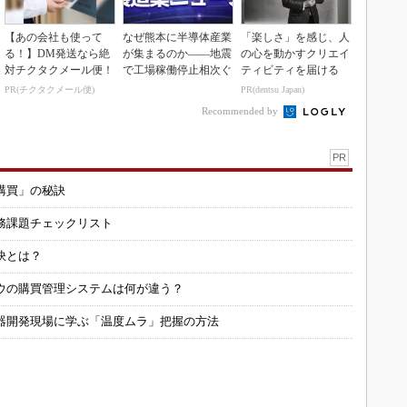
【あの会社も使って
なぜ熊本に半導体産業
「楽しさ」を感じ、人
る！】DM発送なら絶
が集まるのか――地震
の心を動かすクリエイ
対チクタクメール便！
で工場稼働停止相次ぐ
ティビティを届ける
PR(チクタクメール便)
PR(dentsu Japan)
Recommended by
PR
購買」の秘訣
務課題チェックリスト
訣とは？
ウの購買管理システムは何が違う？
器開発現場に学ぶ「温度ムラ」把握の方法