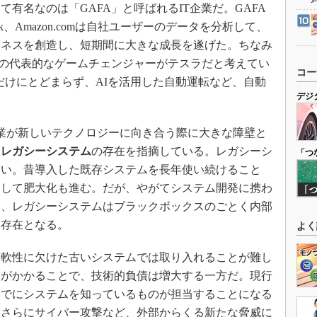
有名なのは「GAFA」と呼ばれるIT企業だ。GAFA
ebook、Amazon.comは自社ユーザーのデータを分析して、
ジネスを創造し、短期間に大きな成長を遂げた。ちなみ
業の代表的なゲームチェンジャーがテスラだと考えてい
コー
だけにとどまらず、AIを活用した自動運転など、自動
デジ
。
業が新しいテクノロジーに向き合う際に大きな障壁と
た
レガシーシステム
の存在を指摘している。レガシーシ
「つ
ない。昔導入した既存システムを長年使い続けること
返して肥大化も進む。だが、やがてシステム開発に携わ
と、レガシーシステムはブラックボックスのごとく内部
い存在となる。
よく
軟性に欠けた古いシステムでは取り入れることが難し
用がかかることで、技術的負債は増大する一方だ。現行
すでにシステムを知っているものが担当することになる
。さらにサイバー攻撃など、外部からくる新たな脅威に