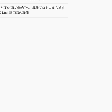
AとITを“真の融合”へ、異種プロトコルも通す
C-Link IE TSNの真価