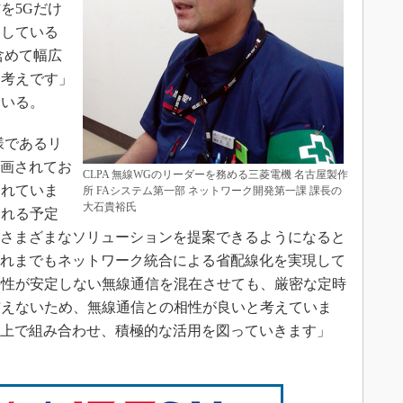
を5Gだけ
用している
含めて幅広
く考えです」
ている。
様であるリ
計画されてお
CLPA 無線WGのリーダーを務める三菱電機 名古屋製作
されていま
所 FAシステム第一部 ネットワーク開発第一課 課長の
大石貴裕氏
される予定
み合わせてさまざまなソリューションを提案できるようになると
これまでもネットワーク統合による省配線化を実現して
時性が安定しない無線通信を混在させても、厳密な定時
与えないため、無線通信との相性が良いと考えていま
の上で組み合わせ、積極的な活用を図っていきます」