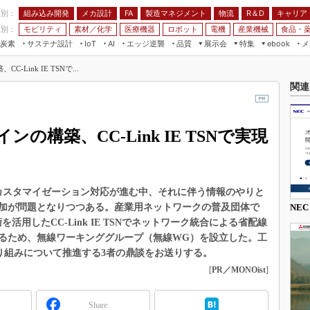
程別：
組み込み開発
メカ設計
製造マネジメント
物流
R＆D
キャリア
FA
業別：
モビリティ
素材／化学
医療機器
ロボット
電機
産業機械
食品・
炭素
サステナ設計
エッジ逆襲
品質
展示会
特集
メ
IoT
AI
ebook
伝承
組み込み開発
CEATEC
読者調査まとめ
編集後記
Link IE TSNで...
JIMTOF
保全
メカ設計
つながるクルマ
関連
組込み/エッジ コンピューティング
ス
 AI
製造マネジメント
5G
展＆IoT/5Gソリューション展
VR／AR
FA
構築、CC-Link IE TSNで実現
IIFES
モビリティ
フィールドサービス
国際ロボット展
素材／化学
FPGA
ジャパンモビリティショー
組み込み画像技術
スカスタマイゼーション対応が進む中、それに伴う情報のやりと
TECHNO-FRONTIER
加が問題となりつつある。産業用ネットワークの普及団体で
NEC
組み込みモデリング
人テク展
術を活用したCC-Link IE TSNでネットワーク統合による省配線
Windows Embedded
るため、無線ワーキンググループ（無線WG）を設立した。工
スマート工場EXPO
車載ソフト開発
取り組みについて推進する3者の鼎談をお送りする。
EdgeTech+
[
PR／MONOist
]
ISO26262
日本ものづくりワールド
無償設計ツール
AUTOMOTIVE WORLD
Share