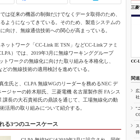
3Dプリンタ
産業オープンネット展
三菱
デジタルツインとCAE
では従来の機器の制御だけでなくデータ取得のため、
S＆OP
れるようになってきている。そのため、製造システムの
大に向け、無線通信技術への関心が高まっている。
インダストリー4.0
イノベーション
ーク「CC-Link IE TSN」などCC-Linkファミ
製造業ビッグデータ
（CLPA）では、2019年3月に無線ワーキンググループ
メイドインジャパン
ットワークの無線化に向けた取り組みを本格化し、
CC-
やWi-Fiなどの無線技術の適用検討を進めている。
植物工場
関連
知財マネジメント
生氏と、CLPA 無線WGのリーダーを務めるNEC デ
海外生産
広
ージャーの鈴木順氏、三菱電機 名古屋製作所 FAシス
社
グローバル設計・開発
課 課長の大石貴裕氏の鼎談を通じて、工場無線化の動
る無線技術活用の取り組みについて紹介する。
“
制御セキュリティ
C
新型コロナへの対応
れる3つのユースケース
ス
得
CLPA 無線WGは2019年3月に設立され、同年