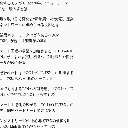
化するモノづくりの20年、“ニューノーマ
”な工場の姿とは
場を取り巻く変化と“新常態”への対応、産業
ネットワークに求められる役割とは
業用ネットワークはどうあるべきか、
TSN」が起こす製造業の革命
マート工場の構築を加速させる「CC-Link IE
SN」がいよいよ実用段階へ、対応製品や開発
ールが続々登場
ぜわれわれは「CC-Link IE TSN」に期待する
か、求められる“真のオープン化”
国でも高まるTSNへの期待感、「CC-Link IE
SN」が“智能制造”にもたらすもの
マート工場化で広がる「CC-Link IE TSN」の
界、開発パートナーも順調に拡大
ンダストリー4.0の中心地でTSNの価値を叫
、CC-Link IE TSNがもたらすもの