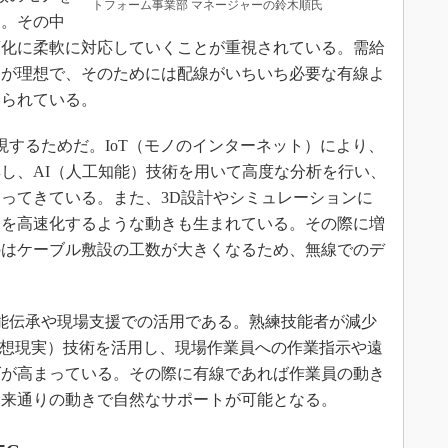
トフォーム事業部 マネージャーの鈴木順氏
る。その中
変化に柔軟に対応していくことが重視されている。需給
ンが理想で、そのためには配線がいちいち必要な有線よ
められている。
するためだ。IoT（モノのインターネット）により、
し、AI（人工知能）技術を用いて高度な分析を行い、
ってきている。また、3D設計やシミュレーションに
発を高速化するような動きも生まれている。その際に増
のはケーブル敷設の工数が大きくなるため、無線でのデ
能伝承や現場支援での活用である。熟練技能者が減少
仮想現実）技術を活用し、現場作業員への作業指示や遠
ズが高まっている。その際に有線であれば作業員の動き
従来通りの動きで自然なサポートが可能となる。