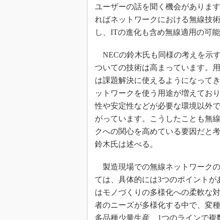
ユーザーの話を聞く機会があります
ればネットワークにおける無線技
し、ITの進化も含め無線適用の可
NECの鈴木氏も同様の考えを示
ついての技術は高まっています。
は課題解決に使えるようになって
ットワークを使う用途が増えてお
性や安定性などが必要な環境以外
がっています。こうしたことも無
クへの関心を高めている要因だと
鈴木氏は述べる。
製造現場での無線ネットワークの
ては、具体的には3つのポイントが
はモノづくりの多様化への柔軟な
者のニーズが多様化する中で、変
多品種少量生産、1つのラインで複