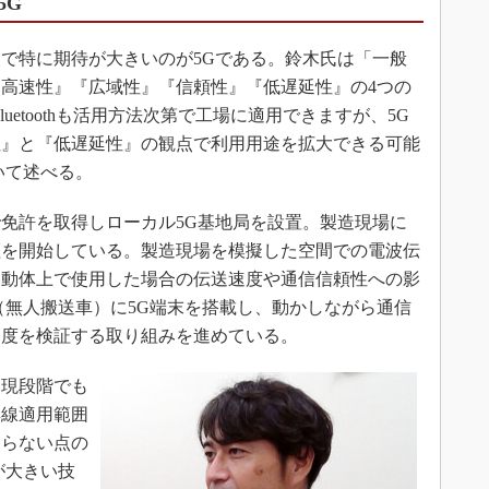
5G
で特に期待が大きいのが5Gである。鈴木氏は「一般
高速性』『広域性』『信頼性』『低遅延性』の4つの
luetoothも活用方法次第で工場に適用できますが、5G
性』と『低遅延性』の観点で利用用途を拡大できる可能
いて述べる。
免許を取得しローカル5G基地局を設置。製造現場に
証を開始している。製造現場を模擬した空間での電波伝
移動体上で使用した場合の伝送速度や通信信頼性への影
（無人搬送車）に5G端末を搭載し、動かしながら通信
速度を検証する取り組みを進めている。
現段階でも
無線適用範囲
ならない点の
が大きい技