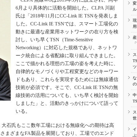
変
6月より具体的に活動を開始した。CLPA 川副
ル
氏は「2018年11月にCC-Link IE TSNを発表しま
現
した。CC-Link IE TSNでは、スマート工場化の
用
動きに最適な産業用ネットワークの在り方を検
産
討し、いち早くTSN（Time-Sensitive
「
Networking）に対応した規格であり、ネットワ
ス
ーク統合による省配線に取り組んできました。
T
ここで描かれる理想の工場の姿を考えた時に、
ツ
自律的なモノづくりや工程変更などのキーワー
な
ドもあり、これらを実現するためには無線通信
の
技術が必須です。そこで、CC-Link IE TSNの無
線技術の活用についても、いち早く検討を開始
中
T
しました」と、活動のきっかけについて語って
いる。
ス
世
 大石氏もここ数年工場における無線化への期待は高
イ
さまざまなFA製品を展開しており、工場でのエンド
ぶ