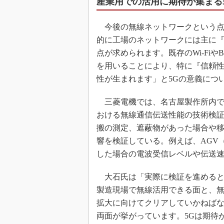
産業用での活用に期待が集まる
今後の無線ネットワークという点
的に工場のネットワークには主に『
点が求められます。既存のWi-FiやB
を用いることにより、特に『信頼
性が生まれます」と5Gの意義につ
三菱電機では、名古屋製作所内で
おける無線通信伝送性能の技術検
搬の測定、遮蔽物があった場合や
響を検証している。例えば、AGV
した場合の電波受信レベルや伝送
大石氏は「実際に検証を進めると
製造現場で無線活用できる面と、
拡大に向けてクリアしていかねば
両面が挙がっています。5Gは期待