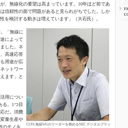
が、無線化の要望は高まっています。10年ほど前であ
F
術は信頼性の面で問題があると見られがちでした。しか
C
能性を検討する動きは増えています」（大石氏）。
す。「無線に
用途によって
きました。ネ
り、高速応答
でも用途が広
線ネットワー
考えます」と
活用につい
ある。1つ目
対応だ。消費
種変量生産や
CLPA 無線WGのリーダーを務めるNEC デジタルプラッ
数のモノを