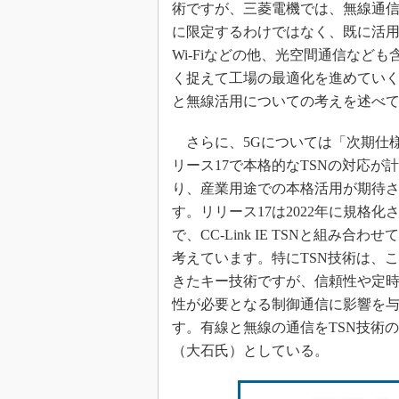
術ですが、三菱電機では、無線通信
に限定するわけではなく、既に活
Wi-Fiなどの他、光空間通信なども
く捉えて工場の最適化を進めてい
と無線活用についての考えを述べ
さらに、5Gについては「次期仕
リース17で本格的なTSNの対応が
り、産業用途での本格活用が期待
す。リリース17は2022年に規格化
で、CC-Link IE TSNと組
考えています。特にTSN技術は、
きたキー技術ですが、信頼性や定
性が必要となる制御通信に影響を
す。有線と無線の通信をTSN技術
（大石氏）としている。