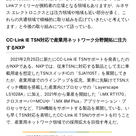
Linkファミリーが挑戦者の立場となる領域もありますが、ルネサ
ス エレクトロニクスとは注力領域や地域も近い部分が多く、こ
れらの共通領域で積極的に取り組みを広げていきたいと考えてい
ます」と今後の取り組みについて語っている。
CC-Link IE TSN対応で産業用ネットワーク分野開拓に注力
するNXP
2021年2月25日に新たにCC-Link IE TSNサポートを発表したの
がNXPである。NXPでは、従来TSNに対応する製品として主に車
載用途を想定したTSNスイッチICの「SJA1105T」を展開してき
たが、産業用途でのラインアップを拡充。業界に先駆けてTSNス
イッチ機能を搭載した産業向けプロセッサの「Layerscape
LS1028A」に加え、2021年から量産を開始した「i.MX RT1170」
クロスオーバーMCUや「i.MX 8M Plus」アプリケーション・プ
ロセッサなど、TSN機能をサポートする製品を展開している。い
ち早くTSN対応を表明したCC-Link IE TSNのサポートを行うこと
で、産業用ネットワーク領域での採用拡大を目指す考えだ。