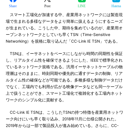
Share
Post
LINE
Hatena
スマート工場化が加速する中、産業用ネットワークには製造現
場で生まれる多様なデータをより簡単に扱えるようにするニーズ
が生まれている。こうした中、期待を集めているのが、産業用オ
ープンネットワークとしていち早くTSN（Time-Sensitive
Networking）を規格に取り込んだ「CC-Link IE TSN」である。
TSNは、イーサネットをベースにしながら時間の同期性を保証
し、リアルタイム性を確保できるようにした、IEEEで標準化され
ているネットワーク規格である。汎用イーサネットケーブルの物
理層はそのままに、時刻同期や優先的に通すデータの制御、リア
ルタイム性の確保などが可能である。多種多様な制御データだけ
でなく、工場内でも利用が広がる映像データなども同一ケーブル
上で扱うことができ、スマート工場化で複雑化する工場内ネット
ワークのシンプル化に貢献する。
CC-Link IE TSNは、こうしたTSNの持つ特徴を産業用ネットワ
ーク向けにいち早く取り込み、2018年11月に仕様公開された。
2019年からは一部で製品投入が進み始めている。さらに、CC-