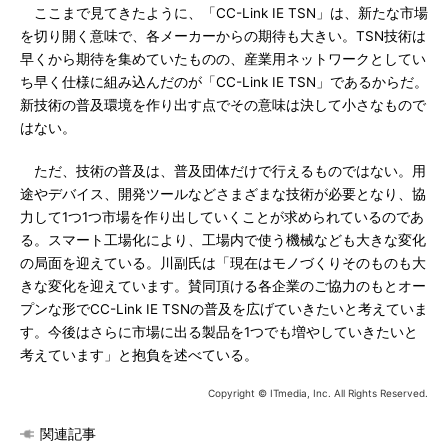
ここまで見てきたように、「CC-Link IE TSN」は、新たな市場
を切り開く意味で、各メーカーからの期待も大きい。TSN技術は
早くから期待を集めていたものの、産業用ネットワークとしてい
ち早く仕様に組み込んだのが「CC-Link IE TSN」であるからだ。
新技術の普及環境を作り出す点でその意味は決して小さなもので
はない。
ただ、技術の普及は、普及団体だけで行えるものではない。用
途やデバイス、開発ツールなどさまざまな技術が必要となり、協
力して1つ1つ市場を作り出していくことが求められているのであ
る。スマート工場化により、工場内で使う機械なども大きな変化
の局面を迎えている。川副氏は「現在はモノづくりそのものも大
きな変化を迎えています。賛同頂ける各企業のご協力のもとオー
プンな形でCC-Link IE TSNの普及を広げていきたいと考えていま
す。今後はさらに市場に出る製品を1つでも増やしていきたいと
考えています」と抱負を述べている。
Copyright © ITmedia, Inc. All Rights Reserved.
関連記事