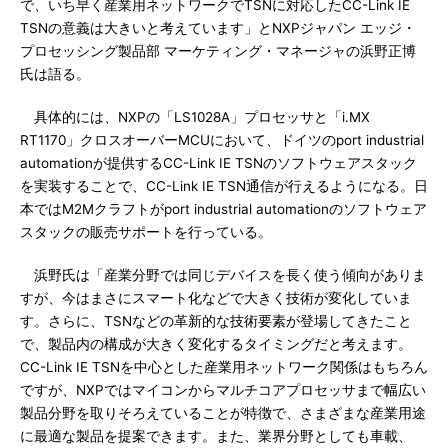
で、いち早く産業用ネットワークでTSNに対応したCC-Link IE
TSNの意義は大きいと考えています」とNXPジャパン エッジ・
プロセッシング製品部 マーケティング・マネージャの浜野正博
氏は語る。
具体的には、NXPの「LS1028A」プロセッサと「i.MX
RT1170」クロスオーバーMCUにおいて、ドイツのport industrial
automationが提供するCC-Link IE TSNのソフトウェアスタック
を実装することで、CC-Link IE TSN通信が行えるようになる。日
本ではM2Mクラフトがport industrial automationのソフトウェア
スタックの販売サポートを行っている。
浜野氏は「産業分野では同じデバイスを長く使う傾向がありま
すが、今はまさにスマート化などで大きく技術が変化していま
す。さらに、TSNなどの革新的な技術要素が登場してきたこと
で、製品内の構成が大きく変化するタイミングだと考えます。
CC-Link IE TSNを中心とした産業用ネットワーク関係はもちろん
ですが、NXPではマイコンからマルチコアプロセッサまで幅広い
製品分野を取りそろえていることが特徴で、さまざまな産業用途
に最適な製品を提案できます。また、業界分野としても車載、