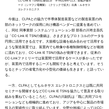
CC-Link IE TSN対応通信LSI 「R-IN32M4-CL3」搭載評価ボ
ード（シマフジ電機製）（クリックで拡大）出典：ルネサス
エレクトロニクス
今後は、CLPAとの協力で半導体製造装置などの製造装置の内
部のネットワークの採用に向け機器ベンダーに提案を進めてい
く。同社 同事業部 システムソリューション部 部長の川嵜圭吾氏
は「CC-Link IE TSNの価値は、さまざまなプロトコルのデータを
円滑に活用できる点です。大規模な設備を組み合わせて活用する
ような製造装置では、装置内でも映像や各種制御情報などが複雑
に流れており、CC-Link IE TSNの強みが発揮できます。従来の
CC-Linkファミリーでは装置間で活用するケースが多かったです
が、装置内で活用するニーズも開拓できると考えています。そう
なるとチップの省電力化や小型化の価値も生きます」と語ってい
る。
一方、CLPAとしてもルネサス エレクトロニクスとは既に共同
セミナーを開催するなどCC-Link IE TSNを協力して普及する取り
組みを重ねているところだ。CLPAの川副氏は「既に共同プロモ
ーションなども積極的に進めており、アジアを中心に製品の市場
投入の実績作りに取り組んでいます。分野や地域によってはCC-