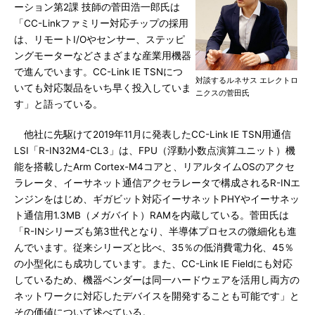
ーション第2課 技師の菅田浩一郎氏は
「CC-Linkファミリー対応チップの採用
は、リモートI/Oやセンサー、ステッピ
ングモーターなどさまざまな産業用機器
で進んでいます。CC-Link IE TSNにつ
対談するルネサス エレクトロ
いても対応製品をいち早く投入していま
ニクスの菅田氏
す」と語っている。
他社に先駆けて2019年11月に発表したCC-Link IE TSN用通信
LSI「R-IN32M4-CL3」は、FPU（浮動小数点演算ユニット）機
能を搭載したArm Cortex-M4コアと、リアルタイムOSのアクセ
ラレータ、イーサネット通信アクセラレータで構成されるR-INエ
ンジンをはじめ、ギガビット対応イーサネットPHYやイーサネッ
ト通信用1.3MB（メガバイト）RAMを内蔵している。菅田氏は
「R-INシリーズも第3世代となり、半導体プロセスの微細化も進
んでいます。従来シリーズと比べ、35％の低消費電力化、45％
の小型化にも成功しています。また、CC-Link IE Fieldにも対応
しているため、機器ベンダーは同一ハードウェアを活用し両方の
ネットワークに対応したデバイスを開発することも可能です」と
その価値について述べている。