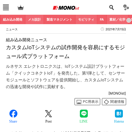
組み込み開発
メカ設計
製造マネジメント
モビリティ
FA
素材／化学
ニュース
2021年7月15日
組み込み開発ニュース
カスタムIoTシステムの試作開発を容易にするモジ
ュール式プラットフォーム
ルネサス エレクトロニクスは、IoTシステム設計プラットフォー
ム「クイックコネクトIoT」を発売した。第1弾として、センサー
モジュールとソフトウェアを提供開始し、カスタムIoTシステム
の迅速な開発や試作に貢献する。
[MONOist]
PC用表示
関連情報
Share
Post
LINE
Hatena