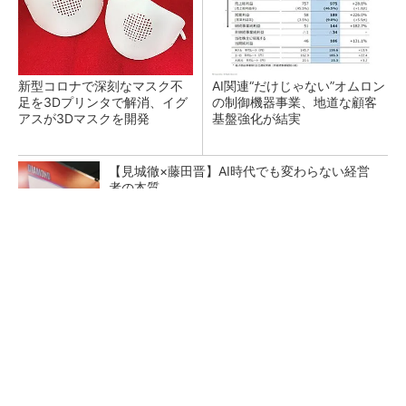
新型コロナで深刻なマスク不
AI関連“だけじゃない”オムロン
足を3Dプリンタで解消、イグ
の制御機器事業、地道な顧客
アスが3Dマスクを開発
基盤強化が結実
【見城徹×藤田晋】AI時代でも変わらない経営
者の本質
PR(FINCHI on GOETHE)
【レベル14】生成AIを味方に、3D CADを使い
こなそう！
「取りあえずボルトで固定」は禁物 締結部設
計で押さえるべき基本