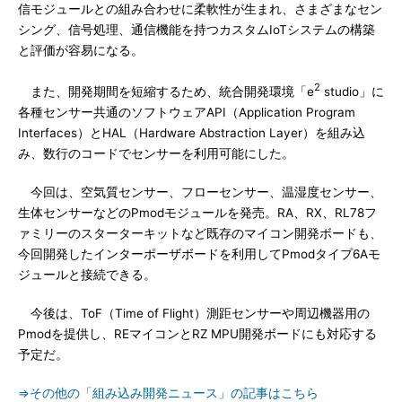
信モジュールとの組み合わせに柔軟性が生まれ、さまざまなセン
シング、信号処理、通信機能を持つカスタムIoTシステムの構築
と評価が容易になる。
2
また、開発期間を短縮するため、統合開発環境「e
studio」に
各種センサー共通のソフトウェアAPI（Application Program
Interfaces）とHAL（Hardware Abstraction Layer）を組み込
み、数行のコードでセンサーを利用可能にした。
今回は、空気質センサー、フローセンサー、温湿度センサー、
生体センサーなどのPmodモジュールを発売。RA、RX、RL78フ
ァミリーのスターターキットなど既存のマイコン開発ボードも、
今回開発したインターポーザボードを利用してPmodタイプ6Aモ
ジュールと接続できる。
今後は、ToF（Time of Flight）測距センサーや周辺機器用の
Pmodを提供し、REマイコンとRZ MPU開発ボードにも対応する
予定だ。
⇒その他の「組み込み開発ニュース」の記事はこちら