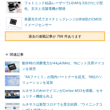
フォトニック結晶レーザーでLiDARを3分の1に小型
化、京大と北陽電機が開発
単露光方式でダイナミックレンジが約8倍のCMOS
イメージセンサー
過去の連載記事が 796 件あります
関連記事
動作時の消費電力が44μA/MHz、16ビット汎用マイコ
ンを発売
「RAファミリ」が国内パートナーを拡充、19社のソ
リューションを追加
ルネサスのArmマイコンがCortex-M33を搭載、セキ
ュリティ機能も向上
ルネサスは新型コロナでも受注好調、“ウイニングコ
ンボ”も的確にヒット