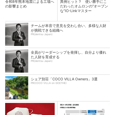
令和8年熊本地震による工場へ
異例ヒット？ 使い勝手にこ
の影響まとめ
だわったオムロンの“オープン
な”IO-Linkマスター
チームが本音で意見を交わし合い、多様な人財
が挑戦できる組織へ
PR(dentsu Japan)
全員がリーダーシップを発揮し、自分より優れ
た人財を育成する
PR(dentsu Japan)
シェア別荘「COCO VILLA Owners」3選
PR(COCO VILLA on GOETHE)