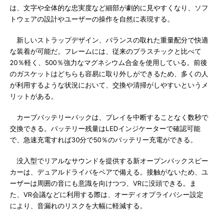
は、文字や全体的な忠実度など細部が劇的に見やすくなり、ソフ
トウェアの設計やユーザーの操作を自然に表現する。
新しいストラップデザイン、バランスの取れた重量配分で快適
な装着が可能だ。フレームには、従来のプラスチックと比べて
20％軽く、500％強力なマグネシウム合金を使用している。前後
のガスケットはどちらも容易に取り外しができるため、多くの人
が利用するような状況において、交換や清掃がしやすいというメ
リットがある。
カーブバッテリーパックは、プレイを中断することなく数秒で
交換できる。バッテリー残量はLEDインジケーターで確認可能
で、急速充電すれば30分で50％のバッテリー充電ができる。
没入型でリアルなサウンドを提供する新オープンバックスピー
カーは、デュアルドライバをペアで備える。接触がないため、ユ
ーザーは周囲の音にも意識を向けつつ、VRに没頭できる。ま
た、VR会議などに利用する際は、オーディオプライバシー設定
により、音漏れのリスクを大幅に軽減する。