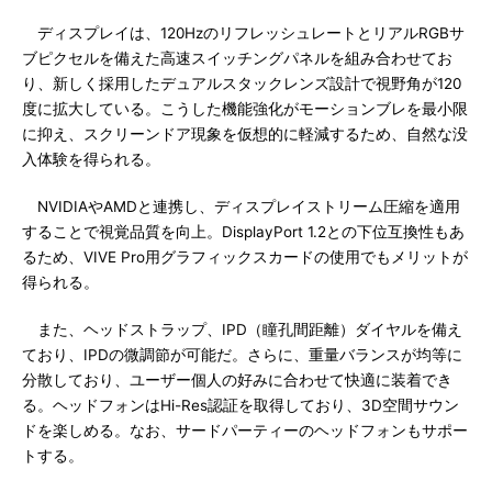
ディスプレイは、120HzのリフレッシュレートとリアルRGBサ
ブピクセルを備えた高速スイッチングパネルを組み合わせてお
り、新しく採用したデュアルスタックレンズ設計で視野角が120
度に拡大している。こうした機能強化がモーションブレを最小限
に抑え、スクリーンドア現象を仮想的に軽減するため、自然な没
入体験を得られる。
NVIDIAやAMDと連携し、ディスプレイストリーム圧縮を適用
することで視覚品質を向上。DisplayPort 1.2との下位互換性もあ
るため、VIVE Pro用グラフィックスカードの使用でもメリットが
得られる。
また、ヘッドストラップ、IPD（瞳孔間距離）ダイヤルを備え
ており、IPDの微調節が可能だ。さらに、重量バランスが均等に
分散しており、ユーザー個人の好みに合わせて快適に装着でき
る。ヘッドフォンはHi-Res認証を取得しており、3D空間サウン
ドを楽しめる。なお、サードパーティーのヘッドフォンもサポー
トする。