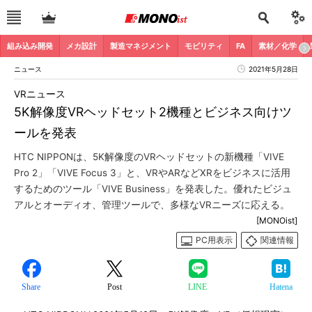
組み込み開発
メカ設計
製造マネジメント
モビリティ
FA
素材／化学
ニュース
2021年5月28日
VRニュース
5K解像度VRヘッドセット2機種とビジネス向けツ
ールを発表
HTC NIPPONは、5K解像度のVRヘッドセットの新機種「VIVE
Pro 2」「VIVE Focus 3」と、VRやARなどXRをビジネスに活用
するためのツール「VIVE Business」を発表した。優れたビジュ
アルとオーディオ、管理ツールで、多様なVRニーズに応える。
[MONOist]
PC用表示
関連情報
Share
Post
LINE
Hatena