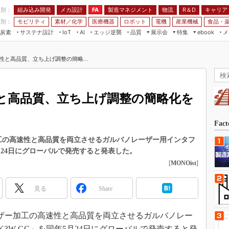
程別：
組み込み開発
メカ設計
製造マネジメント
物流
R＆D
キャリア
FA
業別：
モビリティ
素材／化学
医療機器
ロボット
電機
産業機械
食品・
炭素
サステナ設計
エッジ逆襲
品質
展示会
特集
メ
IoT
AI
ebook
伝承
組み込み開発
CEATEC
読者調査まとめ
編集後記
性と高品質、立ち上げ調整の簡略...
JIMTOF
保全
メカ設計
つながるクルマ
組込み/エッジ コンピューティング
ス
 AI
製造マネジメント
5G
展＆IoT/5Gソリューション展
VR／AR
FA
と高品質、立ち上げ調整の簡略化を
IIFES
モビリティ
フィールドサービス
国際ロボット展
素材／化学
FPGA
Fac
ジャパンモビリティショー
組み込み画像技術
ー加工の高速性と高品質を両立させるガルバノレーザー用インタフ
TECHNO-FRONTIER
月24日にグローバルで発売すると発表した。
組み込みモデリング
人テク展
[
MONOist
]
Windows Embedded
スマート工場EXPO
車載ソフト開発
見る
Share
EdgeTech+
ISO26262
日本ものづくりワールド
レーザー加工の高速性と高品質を両立させるガルバノレー
無償設計ツール
AUTOMOTIVE WORLD
3W-GC」を同年5月24日にグローバルで発売すると発