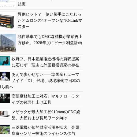
結実
異例ヒット？ 使い勝手にこだわっ
たオムロンの“オープンな”IO-Linkマ
スター
脱自動車でもDMG森精機が業績再上
方修正、2028年度にピーク利益計画
牧野フ、日本産業推進機構の買収提案
に応じず 理由に外国籍投資家の存在
あえて歩かせない――準国産ヒューマ
ノイド「D1」登場、現場稼働で日本の
勝ち筋へ
高硬度材加工に対応、マルチローラタ
イプの鏡面仕上げ工具
マザックが最大加工径910mmのCNC旋
盤、大径および長尺ワーク向け
三菱電機が知的財産活用を拡大、金属
腐食センサー技術のライセンス供与