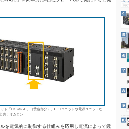
3Dプリンタ
産業オープンネット展
デジタルツインとCAE
S＆OP
インダストリー4.0
イノベーション
製造業ビッグデータ
メイドインジャパン
植物工場
知財マネジメント
海外生産
グローバル設計・開発
制御セキュリティ
新型コロナへの対応
ット「CK3W-GC」（黄色部分）。CPUユニットや電源ユニットな
出典：オムロン
ルを電気的に制御する仕組みを応用し電流によって鏡