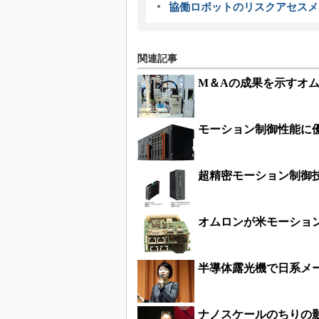
協働ロボットのリスクアセスメ
関連記事
M＆Aの成果を示すオ
モーション制御性能に
超精密モーション制御
オムロンが米モーショ
半導体露光機で日系メー
ナノスケールのちりの影