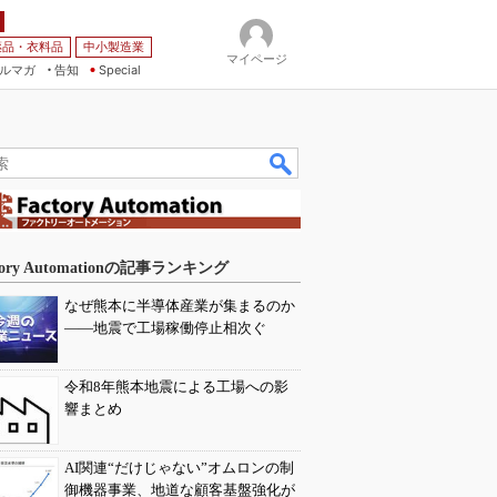
薬品・衣料品
中小製造業
マイページ
ルマガ
告知
Special
tory Automationの記事ランキング
なぜ熊本に半導体産業が集まるのか
――地震で工場稼働停止相次ぐ
令和8年熊本地震による工場への影
響まとめ
AI関連“だけじゃない”オムロンの制
御機器事業、地道な顧客基盤強化が