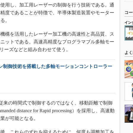
を使用し、加工用レーザーの制御を行う技術である。通
高精度であることが特徴で、半導体製造装置やモーター
コー
いる。
イン
機構を活用したレーザー加工機の高速性と高品質、ス
ユニットである。高速高精度なプログラマブル多軸モー
シリーズなどと組み合わせて使う。
よく
ン制御技術を搭載した多軸モーションコントローラー
を従来の時間式で制御するのではなく、移動距離で制御
manded distance for Rapid processing）を採用し、高速動
作業が可能となる。
後、これらのずれを抑えるために、何度も調整加工を