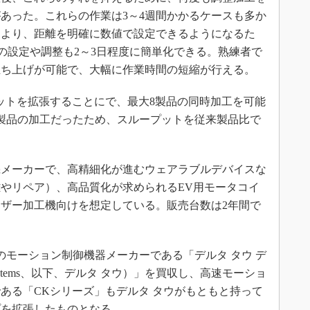
あった。これらの作業は3～4週間かかるケースも多か
により、距離を明確に数値で設定できるようになるた
グの設定や調整も2～3日程度に簡単化できる。熟練者で
立ち上げが可能で、大幅に作業時間の短縮が行える。
ットを拡張することにで、最大8製品の同時加工を可能
製品の加工だったため、スループットを従来製品比で
メーカーで、高精細化が進むウェアラブルデバイスな
やリペア）、高品質化が求められるEV用モータコイ
ザー加工機向けを想定している。販売台数は2年間で
のモーション制御機器メーカーである「デルタ タウ デ
ta Systems、以下、デルタ タウ）」を買収し、高速モーショ
ある「CKシリーズ」もデルタ タウがもともと持って
プを拡張したものとなる。