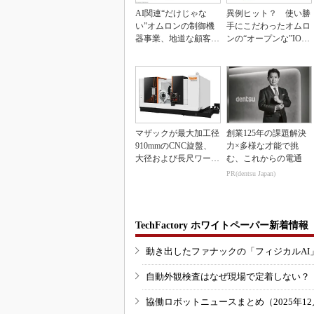
AI関連“だけじゃな
異例ヒット？ 使い勝
い”オムロンの制御機
手にこだわったオムロ
器事業、地道な顧客基
ンの“オープンな”IO-L
盤強化が結実
inkマスター
マザックが最大加工径
創業125年の課題解決
910mmのCNC旋盤、
力×多様な才能で挑
大径および長尺ワーク
む、これからの電通
向け
PR(dentsu Japan)
TechFactory ホワイトペーパー新着情報
動き出したファナックの「フィジカルAI
自動外観検査はなぜ現場で定着しない？
協働ロボットニュースまとめ（2025年12月