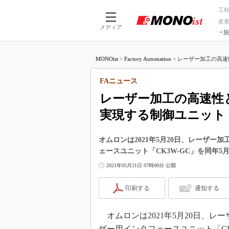
工
産
メディア
脱
つながる技術
AI×技術
MONOist
>
Factory Automation
>
レーザー加工の高速
つながる工場
AI×設備
つながるサービ
Physical
FAニュース
レーザー加工の高速性
実現する制御ユニット
オムロンは2021年5月20日、レーザ
ェースユニット「CK3W-GC」を同年5
2021年05月21日 07時00分 公開
印刷する
通知する
オムロンは2021年5月20日、
ザー用インタフェースユニット「CK