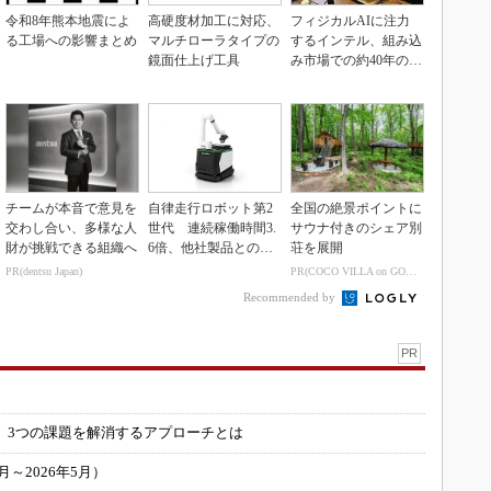
令和8年熊本地震によ
高硬度材加工に対応、
フィジカルAIに注力
る工場への影響まとめ
マルチローラタイプの
するインテル、組み込
鏡面仕上げ工具
み市場での約40年の実
績を生かせるか
チームが本音で意見を
自律走行ロボット第2
全国の絶景ポイントに
交わし合い、多様な人
世代 連続稼働時間3.
サウナ付きのシェア別
財が挑戦できる組織へ
6倍、他社製品との連
荘を展開
携も可能
PR(dentsu Japan)
PR(COCO VILLA on GOETHE)
Recommended by
PR
」
 3つの課題を解消するアプローチとは
～2026年5月）