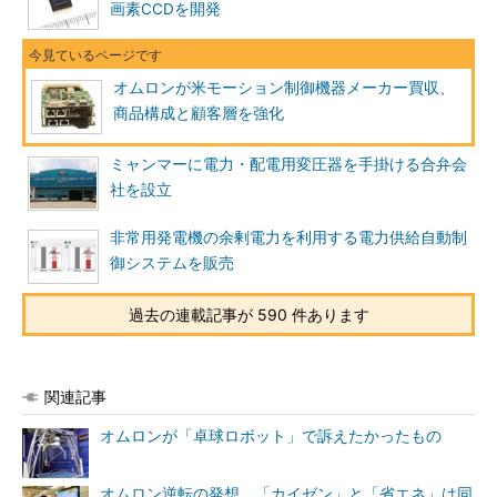
画素CCDを開発
オムロンが米モーション制御機器メーカー買収、
商品構成と顧客層を強化
ミャンマーに電力・配電用変圧器を手掛ける合弁会
社を設立
非常用発電機の余剰電力を利用する電力供給自動制
御システムを販売
過去の連載記事が 590 件あります
関連記事
オムロンが「卓球ロボット」で訴えたかったもの
オムロン逆転の発想、「カイゼン」と「省エネ」は同