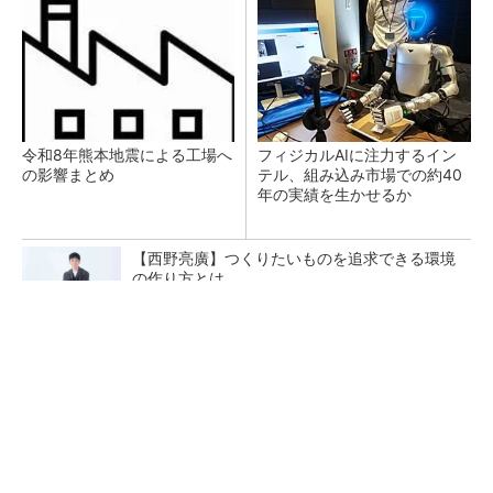
令和8年熊本地震による工場へ
フィジカルAIに注力するイン
の影響まとめ
テル、組み込み市場での約40
年の実績を生かせるか
【西野亮廣】つくりたいものを追求できる環境
の作り方とは
PR(FINCHI on GOETHE)
オムロンが電子部品事業を米国投資会社に売
却、新会社名はAratasに
DMPがフィジカルAI実装向け新拠点を開所、次