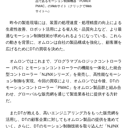
品であるモーション制御機器「POWER
PMAC」のWebサイト（クリックでWeb
サイトへ）
昨今の製造現場には、装置の処理速度・処理精度の向上による
生産性改善、ロボット活用による省人化・品質向上など、より最
適なモーション制御技術が求められるようになっている。これら
の動きを背景に、オムロンは自社の製品構成を強化し、顧客層を
広げるためにDTの買収を決めた。
オムロンではこれまで、プログラマブルロジックコントローラ
ー（PLC）とモーションコントローラーの機能を一体化した統合
型コントローラー「NJ/NXシリーズ」を発売し、高性能なモーシ
ョン制御を実現。今回の買収により、オムロンでは今後、DTの
モーションコントローラー「PMAC」をオムロン製品群と組み合
わせ、グローバルな販売網を通じて製造業各社に提供する方針
だ。
またDTが抱える、高いエンジニアリング力をもった販売網を
活用し、DTの顧客企業に対してもオムロン製品の提供を進めて
いく。さらに、DTのモーション制御技術を取り込んだ「NJ/NX