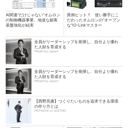
AI関連“だけじゃない”オムロン
異例ヒット？ 使い勝手にこ
の制御機器事業、地道な顧客
だわったオムロンの“オープン
基盤強化が結実
な”IO-Linkマスター
全員がリーダーシップを発揮し、自分より優れ
た人財を育成する
PR(dentsu Japan)
全員がリーダーシップを発揮し、自分より優れ
た人財を育成する
PR(dentsu Japan)
【西野亮廣】つくりたいものを追求できる環境
の作り方とは
PR(FINCHI on GOETHE)