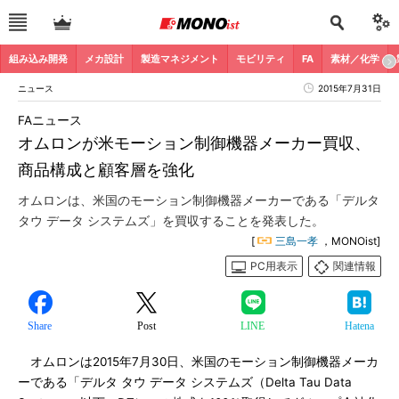
組み込み開発
メカ設計
製造マネジメント
モビリティ
FA
素材／化学
ニュース
2015年7月31日
FAニュース
オムロンが米モーション制御機器メーカー買収、
商品構成と顧客層を強化
オムロンは、米国のモーション制御機器メーカーである「デルタ
タウ データ システムズ」を買収することを発表した。
[
三島一孝
，MONOist]
PC用表示
関連情報
Share
Post
LINE
Hatena
オムロンは2015年7月30日、米国のモーション制御機器メーカ
ーである「デルタ タウ データ システムズ（Delta Tau Data