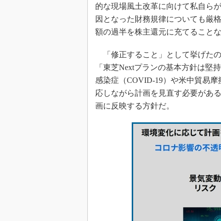
的な現場風土改革に向けて私自ら
因となった財務規律についても厳
額の過半を株主還元に充てること
「修正すること」として挙げたの
「東芝Nextプランの基本方針は
感染症（COVID-19）や米中貿
応しながら計画を見直す必要がある
画に反映する方針だ。