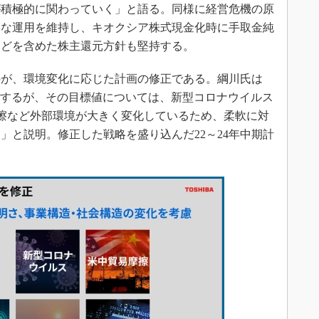
が積極的に関わっていく」と語る。同様に経営危機の原
格な運用を維持し、キオクシア株式現金化時に手取金純
などを含めた株主還元方針も堅持する。
が、環境変化に応じた計画の修正である。綱川氏は
堅持するが、その目標値については、新型コロナウイルス
易摩擦など外部環境が大きく変化しているため、柔軟に対
」と説明。修正した戦略を盛り込んだ22～24年中期計