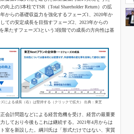
柱でTSR（Total Shareholder Return）の拡
8年からの基礎収益力を強化するフェーズ1、2020年か
しての安定成長を目指すフェーズ2、2023年からの
躍を果たすフェーズ3という3段階での成長の方向性は基
ェーズによる成長（右）は堅持する（クリックで拡大） 出典：東芝
不正会計問題などによる経営危機を受け、経営の最重要
力しており今後もこれは継続する。2021年4月からは
ント室を新設した。綱川氏は「形式だけではない、実質