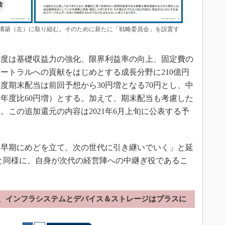
構築（左）に取り組む。そのために新たに「戦略委員会」を設置す
年度は基礎収益力の強化、限界利益率の向上、固定費の
ートラルへの貢献をはじめとする成長分野に210億円
年度期末配当は前回予想から30円増となる70円とし、中
前年度比60円増）とする。加えて、期末配当も考慮した
た。この追加還元の内容は2021年6月上旬に公表する予
早期にめどを立て、次の世代に引き継いでいく」と延
見と同様に、自身が次代の経営陣への中継ぎ役であるこ
、インフラシステムとデバイス＆ストレージはプラスに