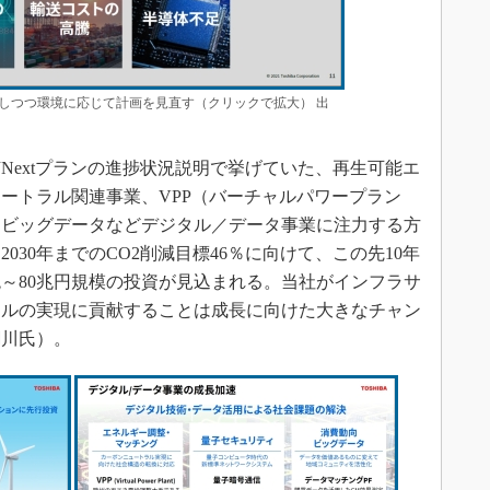
持しつつ環境に応じて計画を見直す（クリックで拡大） 出
芝Nextプランの進捗状況説明で挙げていた、再生可能エ
ートラル関連事業、VPP（バーチャルパワープラン
向ビッグデータなどデジタル／データ事業に注力する方
030年までのCO2削減目標46％に向けて、この先10年
兆～80兆円規模の投資が見込まれる。当社がインフラサ
ラルの実現に貢献することは成長に向けた大きなチャン
綱川氏）。