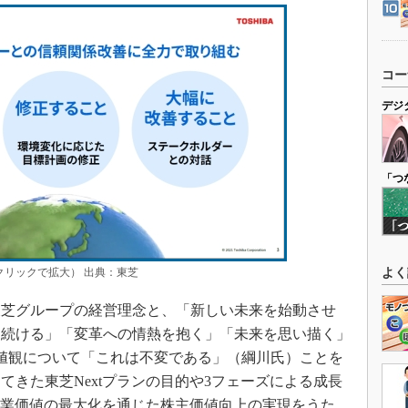
コー
デジ
「つ
クリックで拡大） 出典：東芝
よく
芝グループの経営理念と、「新しい未来を始動させ
り続ける」「変革への情熱を抱く」「未来を思い描く」
値観について「これは不変である」（綱川氏）ことを
てきた東芝Nextプランの目的や3フェーズによる成長
、企業価値の最大化を通じた株主価値向上の実現をうた