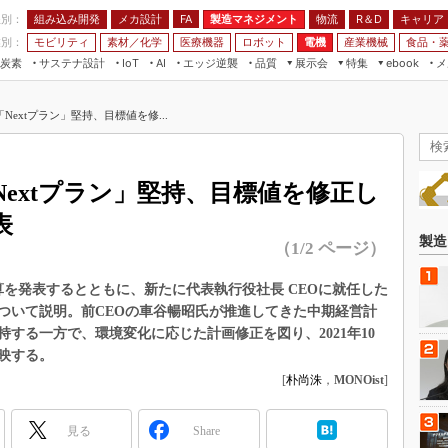
程別：
組み込み開発
メカ設計
製造マネジメント
物流
R＆D
キャリア
FA
業別：
モビリティ
素材／化学
医療機器
ロボット
電機
産業機械
食品・
炭素
サステナ設計
エッジ逆襲
品質
展示会
特集
メ
IoT
AI
ebook
伝承
組み込み開発
CEATEC
読者調査まとめ
編集後記
extプラン」堅持、目標値を修...
JIMTOF
保全
メカ設計
つながるクルマ
組込み/エッジ コンピューティング
ス
 AI
製造マネジメント
5G
展＆IoT/5Gソリューション展
VR／AR
FA
extプラン」堅持、目標値を修正し
IIFES
モビリティ
フィールドサービス
表
国際ロボット展
素材／化学
FPGA
製造
（1/2 ページ）
ジャパンモビリティショー
組み込み画像技術
TECHNO-FRONTIER
結決算を発表するとともに、新たに代表執行役社長 CEOに就任した
組み込みモデリング
ついて説明。前CEOの車谷暢昭氏が推進してきた中期経営計
人テク展
Windows Embedded
持する一方で、環境変化に応じた計画修正を図り、2021年10
スマート工場EXPO
反映する。
車載ソフト開発
EdgeTech+
[
朴尚洙
，
MONOist
]
ISO26262
日本ものづくりワールド
無償設計ツール
見る
Share
AUTOMOTIVE WORLD