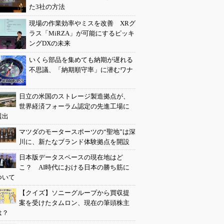
た3社の方法
現場の作業効率やミスを改善 XRグ
ラス「MiRZA」が可能にするピッキ
ングDXの未来
いくら部品を集めても納期が遅れる
不思議、「納期順守率」に潜むワナ
日立の米国のストレージ製造拠点が、
世界経済フォーラム認定の先進工場に
選出
マツダのモータースポーツの“聖地”は深
川に、新たなブランド体験拠点を開設
日本版データスペースの現在地はど
こ？ AI時代における日本の勝ち筋に
ついて
【クイズ】ソニーグループから買収提
案を受けたタムロン、現在の筆頭株主
は？