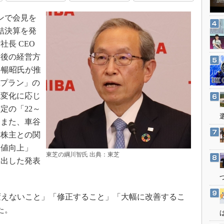
3Dプリンタ
産業オープンネット展
インで会見を
デジタルツインとCAE
連結決算を発
S＆OP
長 CEO
インダストリー4.0
今後の経営方
イノベーション
谷暢昭氏が推
製造業ビッグデータ
tプラン」の
境変化に応じ
メイドインジャパン
定の「22～
植物工場
。また、車谷
知財マネジメント
た株主との関
海外生産
価値向上」
東芝の綱川智氏 出典：東芝
グローバル設計・開発
し出した発表
制御セキュリティ
新型コロナへの対応
変えないこと」「修正すること」「大幅に改善するこ
た。