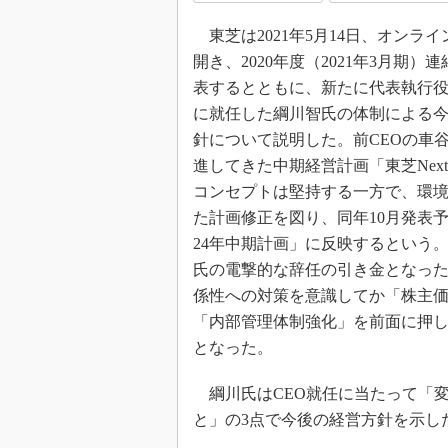
東芝は2021年5月14日、オンラ
開き、2020年度（2021年3月期）
表するとともに、新たに代表執行役社
に就任した綱川智氏の体制による
針について説明した。前CEOの車
進してきた中期経営計画「東芝Nex
コンセプトは堅持する一方で、環
た計画修正を図り、同年10月発表予
24年中期計画」に反映するという
氏の電撃的な辞任の引き金となっ
係性への対策を意識してか「株主
「内部管理体制強化」を前面に押
となった。
綱川氏はCEO就任に当たって「
と」の3点で今後の経営方針を示し