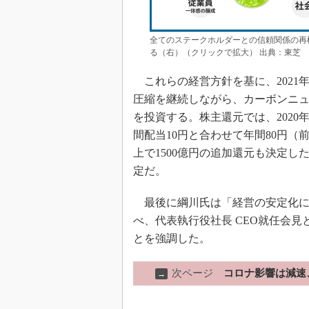
全てのステークホルダーとの信頼関係の再
る（右）（クリックで拡大） 出典：東芝
これらの経営方針を基に、2021
圧縮を継続しながら、カーボンニュ
を投資する。株主還元では、2020
間配当10円と合わせて年間80円（
上で1500億円の追加還元も決定し
定だ。
最後に綱川氏は「経営の安定化に
べ、代表執行役社長 CEO就任会
とを強調した。
次ページ
コロナ影響は減速
→