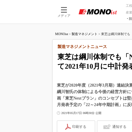
工
産
メディア
脱
つながる技術
AI×技術
MONOist
>
製造マネジメント
>
東芝は綱川体制でも「N
つながる工場
AI×設備
つながるサービ
Physical
製造マネジメントニュース
東芝は綱川体制でも「N
て2021年10月に中計発
東芝が2020年度（2021年3月期）連
綱川智氏の体制による今後の経営方針に
画「東芝Nextプラン」のコンセプトは堅
月発表予定の「22～24年中期計画」に
2021年05月17日 06時30分 公開
印刷する
通知する