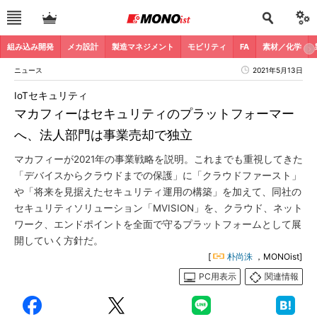
組み込み開発
メカ設計
製造マネジメント
モビリティ
FA
素材／化学
ニュース
2021年5月13日
IoTセキュリティ
マカフィーはセキュリティのプラットフォーマー
へ、法人部門は事業売却で独立
マカフィーが2021年の事業戦略を説明。これまでも重視してきた
「デバイスからクラウドまでの保護」に「クラウドファースト」
や「将来を見据えたセキュリティ運用の構築」を加えて、同社の
セキュリティソリューション「MVISION」を、クラウド、ネット
ワーク、エンドポイントを全面で守るプラットフォームとして展
開していく方針だ。
[
朴尚洙
，MONOist]
PC用表示
関連情報