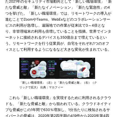
た2021年のセキュリティ市場動向として「新しい職場環境」「新
たな脅威と敵」「新たなイノベーション」「新たな緊急性」の4
つを挙げた。「新しい職場環境」では、リモートワークの導入が
進むことでZoomやTeams、WebExなどのコラボレーションサー
ビスの利用が急増し、遠隔地での作業が従来比で3～4倍とな
り、非管理端末の利用も倍増していることを指摘。世界でインタ
ーネットに接続されるデバイスも350億台まで増えているとい
う。リモートワークを行う従業員が、自宅をそれぞれ1つのオフ
ィスとして利用するようになるなど大きな変化が生まれている。
「新しい職場環境」（左）と「新たな脅威と敵」（右）（ク
リックで拡大） 出典：マカフィー
これら「新しい職場環境」を実現するために利用されるクラウ
ドも、「新たな脅威と敵」から狙われている。クラウドネイティ
ブな脅威がこの1年間で630％増加し、1分当たりに検知されるサ
イバー上の脅威は、2020年第2四半期の419件から2020年第4四