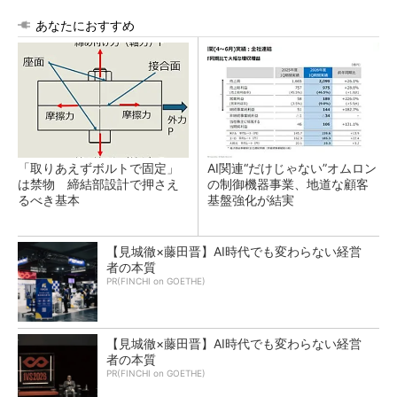
あなたにおすすめ
「取りあえずボルトで固定」
AI関連“だけじゃない”オムロン
は禁物 締結部設計で押さえ
の制御機器事業、地道な顧客
るべき基本
基盤強化が結実
【見城徹×藤田晋】AI時代でも変わらない経営
者の本質
PR(FINCHI on GOETHE)
【見城徹×藤田晋】AI時代でも変わらない経営
者の本質
PR(FINCHI on GOETHE)