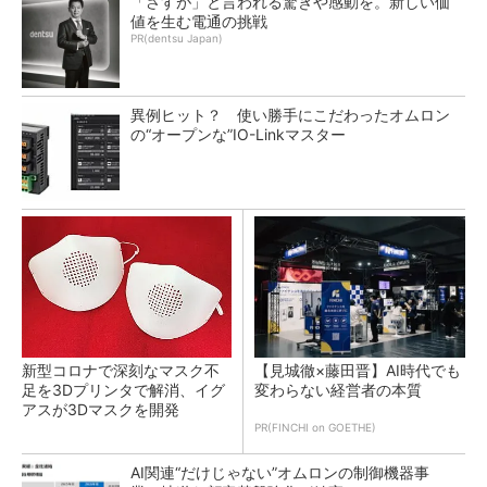
「さすが」と言われる驚きや感動を。新しい価
値を生む電通の挑戦
PR(dentsu Japan)
異例ヒット？ 使い勝手にこだわったオムロン
の“オープンな”IO-Linkマスター
新型コロナで深刻なマスク不
【見城徹×藤田晋】AI時代でも
足を3Dプリンタで解消、イグ
変わらない経営者の本質
アスが3Dマスクを開発
PR(FINCHI on GOETHE)
AI関連“だけじゃない”オムロンの制御機器事