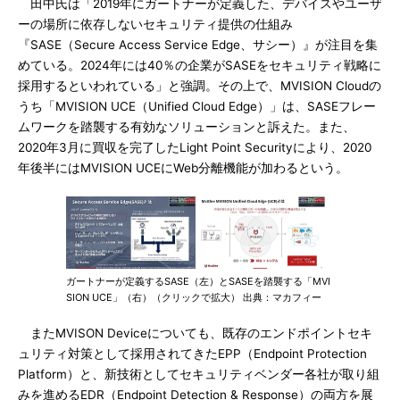
田中氏は「2019年にガートナーが定義した、デバイスやユーザ
ーの場所に依存しないセキュリティ提供の仕組み
『SASE（Secure Access Service Edge、サシー）』が注目を集
めている。2024年には40％の企業がSASEをセキュリティ戦略に
採用するといわれている」と強調。その上で、MVISION Cloudの
うち「MVISION UCE（Unified Cloud Edge）」は、SASEフレー
ムワークを踏襲する有効なソリューションと訴えた。また、
2020年3月に買収を完了したLight Point Securityにより、2020
年後半にはMVISION UCEにWeb分離機能が加わるという。
ガートナーが定義するSASE（左）とSASEを踏襲する「MVI
SION UCE」（右）（クリックで拡大） 出典：マカフィー
またMVISON Deviceについても、既存のエンドポイントセキ
ュリティ対策として採用されてきたEPP（Endpoint Protection
Platform）と、新技術としてセキュリティベンダー各社が取り組
みを進めるEDR（Endpoint Detection & Response）の両方を展