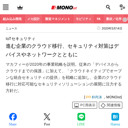
組み込み開発
メカ設計
製造マネジメント
モビリティ
FA
素材／化学
ニュース
2020年5月14日
IoTセキュリティ
進む企業のクラウド移行、セキュリティ対策はデ
バイスやネットワークとともに
マカフィーが2020年の事業戦略を説明。従来の「デバイスから
クラウドまでの保護」に加えて、「クラウドネイティブでオープ
ンな統合セキュリティの提供」を戦略に追加し、企業のクラウド
移行に対応可能なセキュリティソリューションの展開に注力する
方針だ。
[
朴尚洙
，MONOist]
PC用表示
関連情報
Share
Post
LINE
Hatena