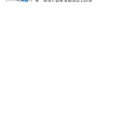
業、地道な顧客基盤強化が結実
【レベル14】生成AIを味方に、3D CADを使い
こなそう！
「取りあえずボルトで固定」は禁物 締結部設
計で押さえるべき基本
狭小な駐車場に、シャープが
ルネサスが高崎工場を閉鎖
ポールカメラ式製品発表 市
へ、かつてはSiCデバイス生産