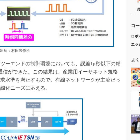
コー
ロボ
エッ
 出所：村田製作所
よく
ツーエンドの制御環境においても、誤差1μ秒以下の精
通信ができた。この結果は、産業用イーサネット規格
ss B」の要求水準を満たすもので、有線ネットワークが主流だっ
無線化ニーズに応える。