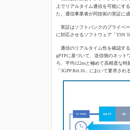
上でリアルタイム通信を可能にする「T
た。通信事業者が同技術の実証に
実証はソフトバンクのプライベート
に対応させるソフトウェア「TSN Tr
通信のリアルタイム性を確認するため
gPTPに基づいて、送信側のネッ
ろ、平均122nsと極めて高精度な
「3GPP Rel.16」において要求