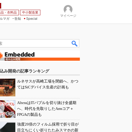
薬品・衣料品
中小製造業
マイページ
ルマガ
告知
Special
込み開発の記事ランキング
ルネサスが高崎工場を閉鎖へ、かつ
てはSiCデバイス生産の計画も
AlteraはITバブルを切り抜け全盛期
へ、時代を先取りしたArmコア＋
FPGAの製品も
強度20倍のフィルム採用で折り目が
目立ちにくい折りたたみスマホの新