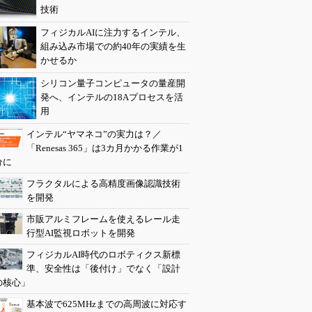
技術
フィジカルAIに注力するインテル、
組み込み市場での約40年の実績を生
かせるか
シリコン量子コンピュータの量産開
発へ、インテルの18Aプロセスを活
用
インテル“ヤマネコ”の実力は？／
「Renesas 365」は3カ月かかる作業が1
分に
フラクタルによる高精度画像認識技術
を開発
市販アルミフレームを使えるレール走
行型AI監視ロボットを開発
フィジカルAI時代のロボティクス新標
準、安全性は「後付け」でなく「設計
の核心」
基本波で625MHzまでの高周波に対応す