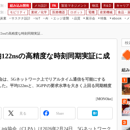
程別：
組み込み開発
メカ設計
製造マネジメント
物流
R＆D
キャリア
FA
業別：
モビリティ
素材／化学
医療機器
ロボット
電機
産業機械
食品・
炭素
サステナ設計
エッジ逆襲
品質
展示会
特集
メ
IoT
AI
ebook
伝承
組み込み開発
CEATEC
読者調査まとめ
編集後記
122nsの高精度な時刻同期実証...
JIMTOF
保全
メカ設計
つながるクルマ
組込み/エッジ コンピューティング
ス
 AI
製造マネジメント
5G
展＆IoT/5Gソリューション展
VR／AR
FA
る平均122nsの高精度な時刻同期実証に成
IIFES
モビリティ
フィールドサービス
国際ロボット展
素材／化学
FPGA
組み
ジャパンモビリティショー
組み込み画像技術
k協会は、5Gネットワーク上でリアルタイム通信を可能にする
TECHNO-FRONTIER
成功した。平均122nsと、3GPPの要求水準を大きく上回る同期精度
組み込みモデリング
人テク展
Windows Embedded
[
MONOist
]
スマート工場EXPO
車載ソフト開発
EdgeTech+
見る
Share
ISO26262
日本ものづくりワールド
無償設計ツール
AUTOMOTIVE WORLD
k協会（CLPA）は2026年2月24日、5Gネットワーク