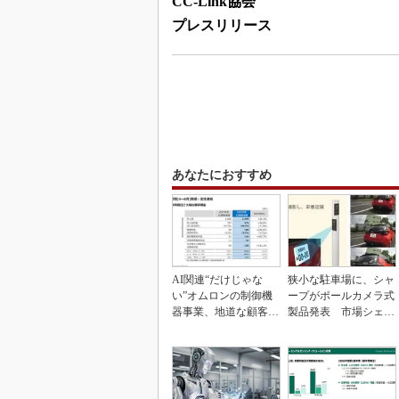
CC-Link協会
プレスリリース
あなたにおすすめ
AI関連“だけじゃな
狭小な駐車場に、シャ
い”オムロンの制御機
ープがポールカメラ式
器事業、地道な顧客基
製品発表 市場シェア
盤強化が結実
10％目指す