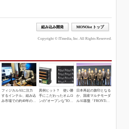
組み込み開発
MONOist トップ
Copyright © ITmedia, Inc. All Rights Reserved.
フィジカルAIに注力
異例ヒット？ 使い勝
日本再起の旗印となる
するインテル、組み込
手にこだわったオムロ
か、国産マルチモーダ
み市場での約40年の実
ンの“オープンな”IO-L
ルAI基盤「FRONTi
績を生かせるか
inkマスター
a」が始動