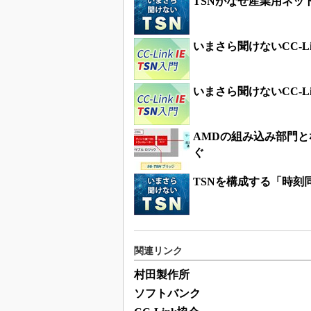
TSNがなぜ産業用ネッ
いまさら聞けないCC-Li
いまさら聞けないCC-Li
AMDの組み込み部門と
ぐ
TSNを構成する「時刻
関連リンク
村田製作所
ソフトバンク