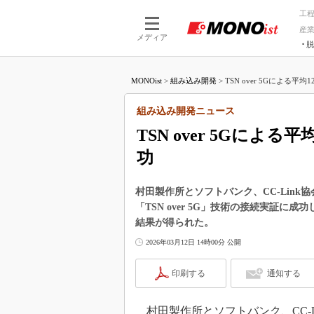
工
産
メディア
脱
つながる技術
AI×技術
MONOist
>
組み込み開発
>
TSN over 5Gによる平均
つながる工場
AI×設備
つながるサービ
Physical
組み込み開発ニュース
TSN over 5Gによ
功
村田製作所とソフトバンク、CC-Lin
「TSN over 5G」技術の接続実証に
結果が得られた。
2026年03月12日 14時00分 公開
印刷する
通知する
村田製作所とソフトバンク、CC-Lin