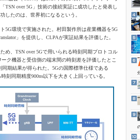
3Dプリンタ
産業オープンネット展
SN over 5G」技術の接続実証に成功したと発表し
デジタルツインとCAE
成功したのは、世界初になるという。
S＆OP
5G環境で実施された。村田製作所は産業機器を5G
インダストリー4.0
anslator」を提供し、CLPAが実証結果を評価した。
イノベーション
製造業ビッグデータ
、TSN over 5Gで用いられる時刻同期プロトコル
トワーク機器と受信側の端末間の時刻差を評価したとこ
メイドインジャパン
時刻同期結果が得られた。5Gの国際標準仕様である
植物工場
される時刻同期精度900ns以下を大きく上回っている。
知財マネジメント
海外生産
グローバル設計・開発
制御セキュリティ
新型コロナへの対応