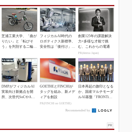
芝浦工業大学、「曲が
フィジカルAI時代の
創業125年の課題解決
りたい」と「転びそ
ロボティクス新標準、
力×多様な才能で挑
う」を判別する二輪車
安全性は「後付け」で
む、これからの電通
制御技術を開発
なく「設計の核心」
PR(dentsu Japan)
DMPがフィジカルAI
GOETHEとFINCHIが
日本再起の旗印となる
実装向け新拠点を開
タッグを組み、新メデ
か、国産マルチモーダ
所、次世代SoCやAM
ィアを創設
ルAI基盤「FRONTi
Rデモを披露
a」が始動
PR(FINCHI on GOETHE)
Recommended by
PR