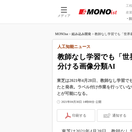
工
産
メディア
脱
つながる技術
AI×技術
MONOist
>
組み込み開発
>
教師なし学習でも「世界最
つながる工場
AI×設備
つながるサービ
Physical
人工知能ニュース
教師なし学習でも「世
分ける画像分類AI
東芝は2021年4月28日、教師なし学
たと発表。ラベル付け作業を行っていな
とが可能になる。
2021年04月30日 14時00分 公開
印刷する
通知する
東芝は2021年4月28日、教師な