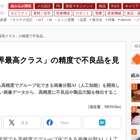
程別：
組み込み開発
メカ設計
製造マネジメント
物流
R＆D
キャリア
FA
業別：
モビリティ
素材／化学
医療機器
ロボット
電機
産業機械
食品・
炭素
サステナ設計
エッジ逆襲
品質
展示会
特集
メ
IoT
AI
ebook
伝承
組み込み開発
CEATEC
読者調査まとめ
編集後記
高クラス」の精度で不良品...
JIMTOF
保全
メカ設計
つながるクルマ
組込み/エッジ コンピューティング
ス
 AI
製造マネジメント
5G
展＆IoT/5Gソリューション展
VR／AR
FA
界最高クラス」の精度で不良品を見
IIFES
モビリティ
フィールドサービス
国際ロボット展
素材／化学
FPGA
組み
ジャパンモビリティショー
組み込み画像技術
習でも高精度でグループ化できる画像分類AI（人工知能）を開発し
TECHNO-FRONTIER
い画像データから、高精度に不良品や製品欠陥を検出するこ
組み込みモデリング
人テク展
Windows Embedded
[
池谷翼
，
MONOist
]
スマート工場EXPO
車載ソフト開発
EdgeTech+
見る
Share
ISO26262
日本ものづくりワールド
無償設計ツール
AUTOMOTIVE WORLD
し学習でも高精度でグループ化できる画像分類AI（人工