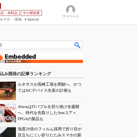
薬品・衣料品
中小製造業
マイページ
ルマガ
告知
Special
込み開発の記事ランキング
ルネサスが高崎工場を閉鎖へ、かつ
てはSiCデバイス生産の計画も
AlteraはITバブルを切り抜け全盛期
へ、時代を先取りしたArmコア＋
FPGAの製品も
強度20倍のフィルム採用で折り目が
目立ちにくい折りたたみスマホの新