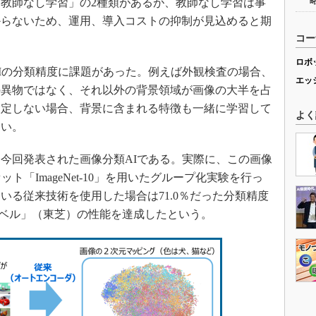
教師なし学習」の2種類があるが、教師なし学習は事
からないため、運用、導入コストの抑制が見込めると期
コー
ロボ
Iの分類精度に課題があった。例えば外観検査の場合、
エッ
の異物ではなく、それ以外の背景領域が画像の大半を占
設定しない場合、背景に含まれる特徴も一緒に学習して
よく
ない。
今回発表された画像分類AIである。実際に、この画像
ト「ImageNet-10」を用いたグループ化実験を行っ
いる従来技術を使用した場合は71.0％だった分類精度
プレベル」（東芝）の性能を達成したという。