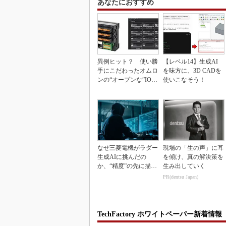
あなたにおすすめ
異例ヒット？ 使い勝
【レベル14】生成AI
手にこだわったオムロ
を味方に、3D CADを
ンの“オープンな”IO-L
使いこなそう！
inkマスター
なぜ三菱電機がラダー
現場の「生の声」に耳
生成AIに挑んだの
を傾け、真の解決策を
か、“精度”の先に描く
生み出していく
姿とは
PR(dentsu Japan)
TechFactory ホワイトペーパー新着情報