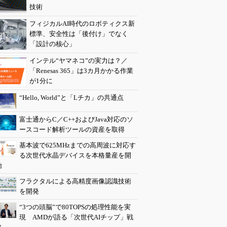
技術
フィジカルAI時代のロボティクス新
標準、安全性は「後付け」でなく
「設計の核心」
インテル“ヤマネコ”の実力は？／
「Renesas 365」は3カ月かかる作業
が1分に
“Hello, World”と「Lチカ」の共通点
富士通からC／C++およびJava対応のソ
ースコード解析ツールの資産を取得
基本波で625MHzまでの高周波に対応す
る次世代水晶デバイスを本格量産を開
始
フラクタルによる高精度画像認識技術
を開発
“3つの頭脳”で80TOPSの処理性能を実
現 AMDが語る「次世代AIチップ」戦