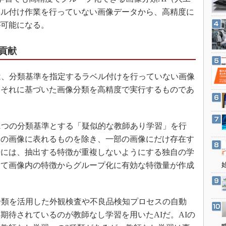
3Dプリンタ
産業オープンネット展
ベル付け作業を行っていない画像データから、高精度に
デジタルツインとCAE
が可能になる。
S＆OP
貢献
インダストリー4.0
イノベーション
は、分類基準を指定するラベル付けを行っていない画像
製造業ビッグデータ
、それに基づいた画像分類を高精度で実行するものであ
メイドインジャパン
植物工場
1つの分類基準とする「疑似的な教師あり学習」を行
知財マネジメント
くの画像に表れるものを除き、一部の画像にだけ存在す
海外生産
時には、抽出する特徴が重複しないようにする独自の学
グローバル設計・開発
って画像内の特徴からグループ化に有効な特徴量が作成
制御セキュリティ
新型コロナへの対応
分類を活用した外観検査や不良品検知プロセスの自動
期待されているのが教師なし学習を用いたAIだ。AIの