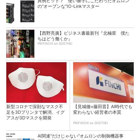
異例ヒット？ 使い勝手にこだわったオムロン
の“オープンな”IO-Linkマスター
【西野亮廣】ビジネス書最新刊『北極星 僕た
ちはどう働くか』
PR(FINCHI on GOETHE)
新型コロナで深刻なマスク不
【見城徹×藤田晋】AI時代でも
足を3Dプリンタで解消、イグ
変わらない経営者の本質
アスが3Dマスクを開発
PR(FINCHI on GOETHE)
AI関連“だけじゃない”オムロンの制御機器事