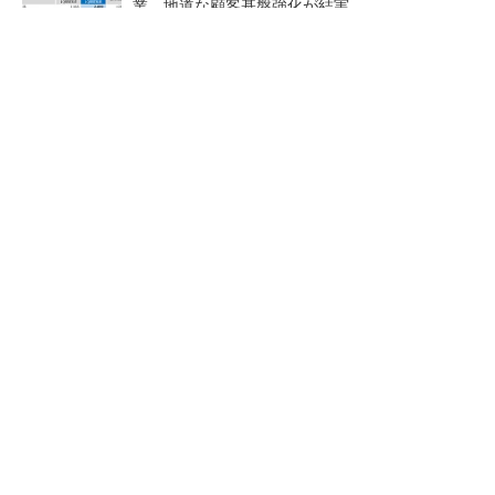
業、地道な顧客基盤強化が結実
【レベル14】生成AIを味方に、3D CADを使い
こなそう！
「取りあえずボルトで固定」は禁物 締結部設
計で押さえるべき基本
新卒200人超を即戦力に。そ
狭小な駐車場に、シャープが
の育成設計とは
ポールカメラ式製品発表 市