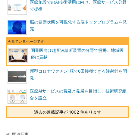
医療施設でのAI技術活用に向け、医療サービス分野
で提携
脳の健康状態を可視化する脳ドックプログラムを発
売
開業医向け超音波診断装置の分野で提携、地域医
療に貢献
新型コロナワクチン1瓶で6回接種できる注射針を開
発
医療AIサービスの普及と発展を目指し、技術研究組
合を設立
過去の連載記事が 1002 件あります
関連記事