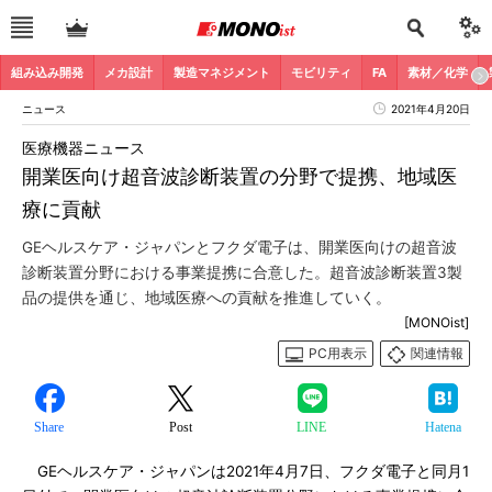
組み込み開発
メカ設計
製造マネジメント
モビリティ
FA
素材／化学
ニュース
2021年4月20日
医療機器ニュース
開業医向け超音波診断装置の分野で提携、地域医
療に貢献
GEヘルスケア・ジャパンとフクダ電子は、開業医向けの超音波
診断装置分野における事業提携に合意した。超音波診断装置3製
品の提供を通じ、地域医療への貢献を推進していく。
[MONOist]
PC用表示
関連情報
Share
Post
LINE
Hatena
GEヘルスケア・ジャパンは2021年4月7日、フクダ電子と同月1