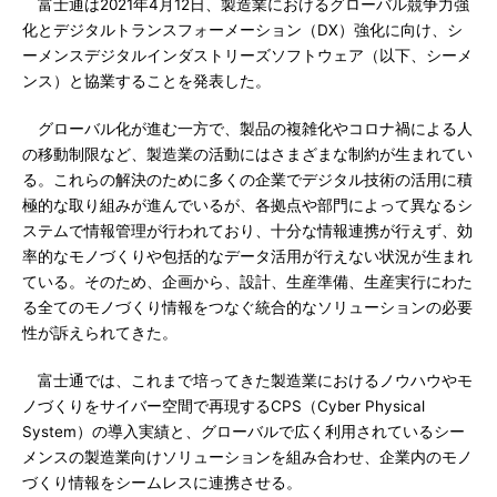
富士通は2021年4月12日、製造業におけるグローバル競争力強
化とデジタルトランスフォーメーション（DX）強化に向け、シ
ーメンスデジタルインダストリーズソフトウェア（以下、シーメ
ンス）と協業することを発表した。
グローバル化が進む一方で、製品の複雑化やコロナ禍による人
の移動制限など、製造業の活動にはさまざまな制約が生まれてい
る。これらの解決のために多くの企業でデジタル技術の活用に積
極的な取り組みが進んでいるが、各拠点や部門によって異なるシ
ステムで情報管理が行われており、十分な情報連携が行えず、効
率的なモノづくりや包括的なデータ活用が行えない状況が生まれ
ている。そのため、企画から、設計、生産準備、生産実行にわた
る全てのモノづくり情報をつなぐ統合的なソリューションの必要
性が訴えられてきた。
富士通では、これまで培ってきた製造業におけるノウハウやモ
ノづくりをサイバー空間で再現するCPS（Cyber Physical
System）の導入実績と、グローバルで広く利用されているシー
メンスの製造業向けソリューションを組み合わせ、企業内のモノ
づくり情報をシームレスに連携させる。