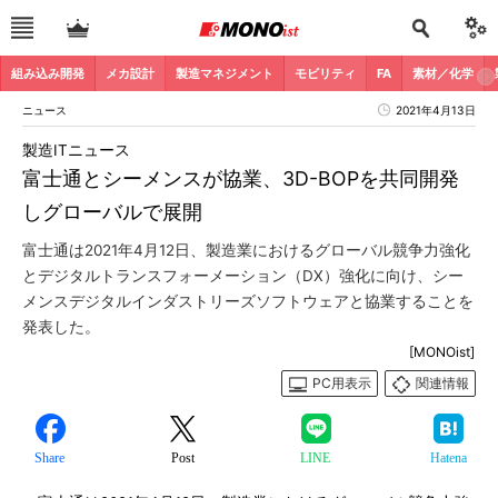
組み込み開発
メカ設計
製造マネジメント
モビリティ
FA
素材／化学
ニュース
2021年4月13日
製造ITニュース
富士通とシーメンスが協業、3D-BOPを共同開発
しグローバルで展開
富士通は2021年4月12日、製造業におけるグローバル競争力強化
とデジタルトランスフォーメーション（DX）強化に向け、シー
メンスデジタルインダストリーズソフトウェアと協業することを
発表した。
[MONOist]
PC用表示
関連情報
Share
Post
LINE
Hatena