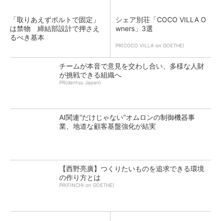
「取りあえずボルトで固定」
シェア別荘「COCO VILLA O
は禁物 締結部設計で押さえ
wners」3選
るべき基本
PR(COCO VILLA on GOETHE)
チームが本音で意見を交わし合い、多様な人財
が挑戦できる組織へ
PR(dentsu Japan)
AI関連“だけじゃない”オムロンの制御機器事
業、地道な顧客基盤強化が結実
【西野亮廣】つくりたいものを追求できる環境
の作り方とは
PR(FINCHI on GOETHE)