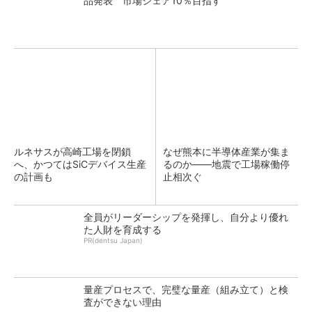
品発表 市場シェア10％目指す
ルネサスが高崎工場を閉鎖
なぜ熊本に半導体産業が集ま
へ、かつてはSiCデバイス生産
るのか――地震で工場稼働停
の計画も
止相次ぐ
全員がリーダーシップを発揮し、自分より優れ
た人財を育成する
PR(dentsu Japan)
量産プロセスで、完璧な量産（組み立て）と検
査ができない理由