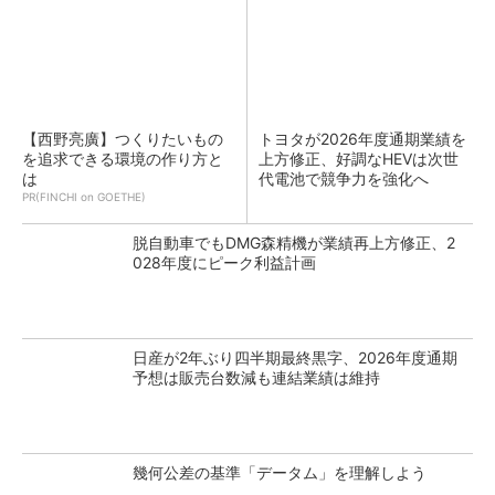
【西野亮廣】つくりたいもの
トヨタが2026年度通期業績を
を追求できる環境の作り方と
上方修正、好調なHEVは次世
は
代電池で競争力を強化へ
PR(FINCHI on GOETHE)
脱自動車でもDMG森精機が業績再上方修正、2
028年度にピーク利益計画
日産が2年ぶり四半期最終黒字、2026年度通期
予想は販売台数減も連結業績は維持
幾何公差の基準「データム」を理解しよう