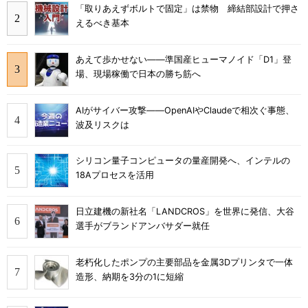
「取りあえずボルトで固定」は禁物 締結部設計で押さ
えるべき基本
あえて歩かせない――準国産ヒューマノイド「D1」登
場、現場稼働で日本の勝ち筋へ
AIがサイバー攻撃――OpenAIやClaudeで相次ぐ事態、
波及リスクは
シリコン量子コンピュータの量産開発へ、インテルの
18Aプロセスを活用
日立建機の新社名「LANDCROS」を世界に発信、大谷
選手がブランドアンバサダー就任
老朽化したポンプの主要部品を金属3Dプリンタで一体
造形、納期を3分の1に短縮