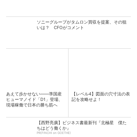
ソニーグループがタムロン買収を提案、その狙
いは？ CFOがコメント
あえて歩かせない――準国産
【レベル4】図面の穴寸法の表
ヒューマノイド「D1」登場、
記を攻略せよ！
現場稼働で日本の勝ち筋へ
【西野亮廣】ビジネス書最新刊『北極星 僕た
ちはどう働くか』
PR(FINCHI on GOETHE)