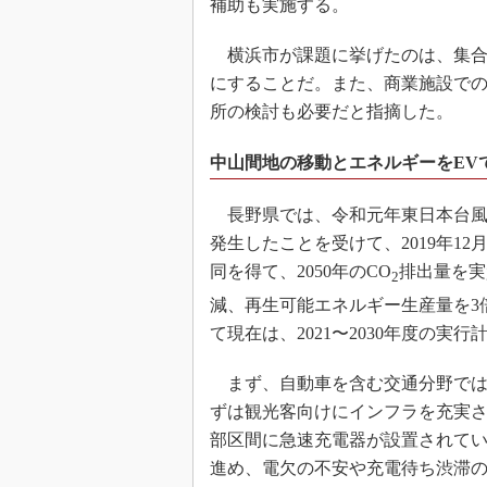
補助も実施する。
横浜市が課題に挙げたのは、集合
にすることだ。また、商業施設で
所の検討も必要だと指摘した。
中山間地の移動とエネルギーをEV
長野県では、令和元年東日本台風
発生したことを受けて、2019年1
同を得て、2050年のCO
排出量を実
2
減、再生可能エネルギー生産量を3
て現在は、2021〜2030年度の実
まず、自動車を含む交通分野では「
ずは観光客向けにインフラを充実さ
部区間に急速充電器が設置されて
進め、電欠の不安や充電待ち渋滞の