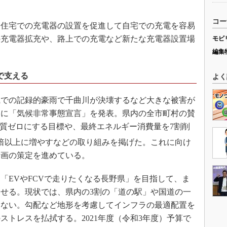
コー
住宅での充電器の設置を促進して自宅での充電を容易
の充電器拡充や、路上での充電など新たな充電器設置場
モビ
編集
で支える
よく
での記録的豪雨で千曲川が決壊するなど大きな被害が
2月に「気候非常事態宣言」を発表。県内の全市町村の賛
質ゼロにする目標や、最終エネルギー消費量を7割削
倍以上に増やすなどの取り組みを掲げた。これに向け
行計画の策定を進めている。
EVやFCVで走りたくなる長野県」を目指して、ま
せる。現状では、県内の3割の「道の駅」や国道の一
いない。勾配など地形を考慮してインフラの最適配置を
ストレスを払拭する。2021年度（令和3年度）予算で