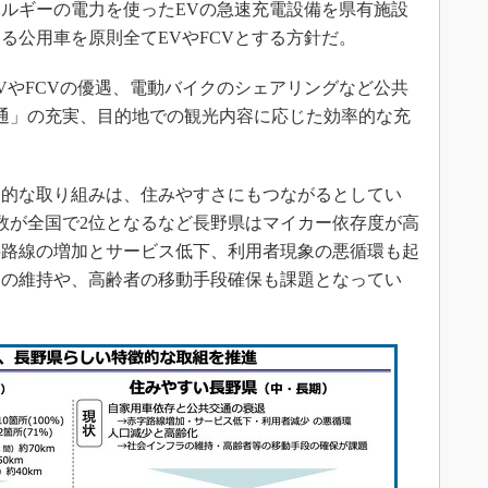
ルギーの電力を使ったEVの急速充電設備を県有施設
する公用車を原則全てEVやFCVとする方針だ。
やFCVの優遇、電動バイクのシェアリングなど公共
通」の充実、目的地での観光内容に応じた効率的な充
的な取り組みは、住みやすさにもつながるとしてい
数が全国で2位となるなど長野県はマイカー依存度が高
字路線の増加とサービス低下、利用者現象の悪循環も起
ラの維持や、高齢者の移動手段確保も課題となってい