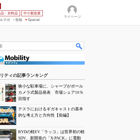
薬品・衣料品
中小製造業
マイページ
ルマガ
告知
Special
リティの記事ランキング
狭小な駐車場に、シャープがポール
カメラ式製品発表 市場シェア10％
目指す
テスラにおけるギガキャストの基本
的な考え方と方向性【前編】
BYDの軽EV「ラッコ」は世界初の軽
SDV、新開発の「X-PACK」に電動