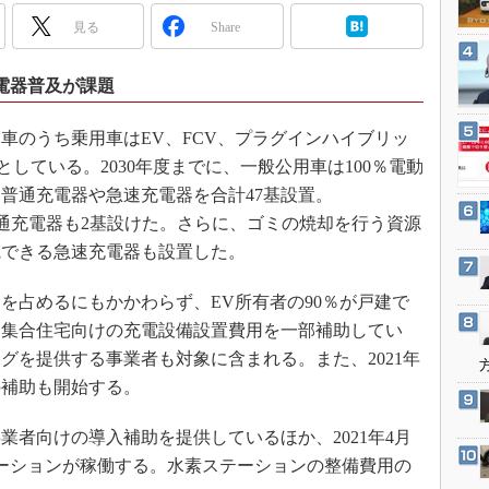
3Dプリンタ
産業オープンネット展
見る
Share
デジタルツインとCAE
S＆OP
電器普及が課題
インダストリー4.0
車のうち乗用車はEV、FCV、プラグインハイブリッ
イノベーション
としている。2030年度までに、一般公用車は100％電動
製造業ビッグデータ
普通充電器や急速充電器を合計47基設置。
メイドインジャパン
ng）対応の普通充電器も2基設けた。さらに、ゴミの焼却を行う資源
植物工場
電できる急速充電器も設置した。
知財マネジメント
を占めるにもかかわらず、EV所有者の90％が戸建で
海外生産
、集合住宅向けの充電設備設置費用を一部補助してい
グローバル設計・開発
グを提供する事業者も対象に含まれる。また、2021年
制御セキュリティ
の補助も開始する。
新型コロナへの対応
業者向けの導入補助を提供しているほか、2021年4月
ーションが稼働する。水素ステーションの整備費用の