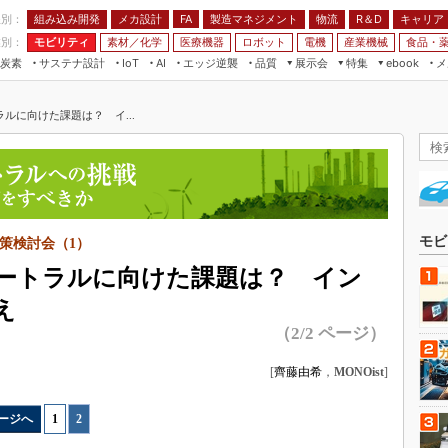
程別：
組み込み開発
メカ設計
製造マネジメント
物流
R＆D
キャリア
FA
業別：
モビリティ
素材／化学
医療機器
ロボット
電機
産業機械
食品・
炭素
サステナ設計
エッジ逆襲
品質
展示会
特集
メ
IoT
AI
ebook
伝承
組み込み開発
CEATEC
読者調査まとめ
編集後記
ルに向けた課題は？ イ...
JIMTOF
保全
メカ設計
つながるクルマ
組込み/エッジ コンピューティング
ス
 AI
製造マネジメント
5G
展＆IoT/5Gソリューション展
VR／AR
FA
IIFES
モビリティ
フィールドサービス
国際ロボット展
素材／化学
FPGA
モビ
策検討会（1）
ジャパンモビリティショー
組み込み画像技術
ートラルに向けた課題は？ イン
TECHNO-FRONTIER
組み込みモデリング
え
人テク展
（2/2 ページ）
Windows Embedded
スマート工場EXPO
車載ソフト開発
[
齊藤由希
，
MONOist
]
EdgeTech+
ISO26262
日本ものづくりワールド
ージへ
1
|
2
無償設計ツール
AUTOMOTIVE WORLD