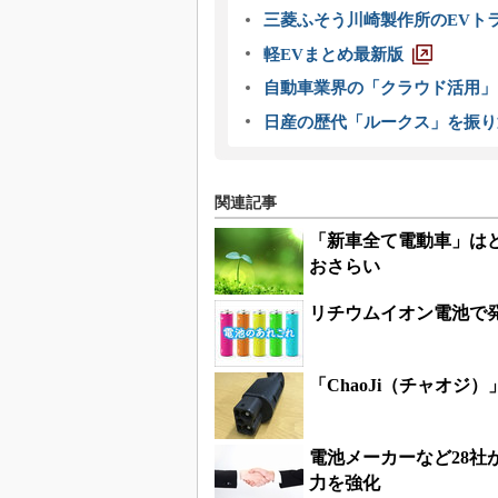
三菱ふそう川崎製作所のEVト
軽EVまとめ最新版
自動車業界の「クラウド活用」
日産の歴代「ルークス」を振り
関連記事
「新車全て電動車」は
おさらい
リチウムイオン電池で
「ChaoJi（チャオ
電池メーカーなど28
力を強化