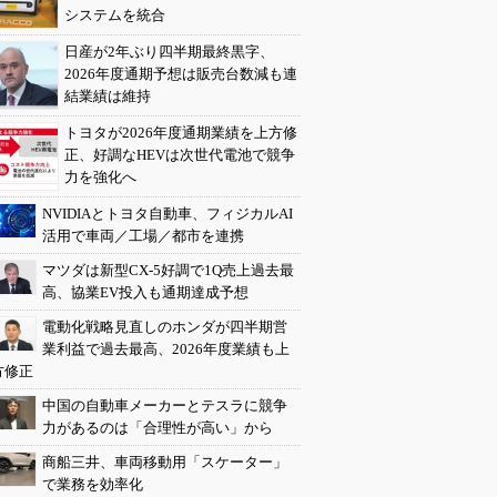
システムを統合
日産が2年ぶり四半期最終黒字、
2026年度通期予想は販売台数減も連
結業績は維持
トヨタが2026年度通期業績を上方修
正、好調なHEVは次世代電池で競争
力を強化へ
NVIDIAとトヨタ自動車、フィジカルAI
活用で車両／工場／都市を連携
マツダは新型CX-5好調で1Q売上過去最
高、協業EV投入も通期達成予想
電動化戦略見直しのホンダが四半期営
業利益で過去最高、2026年度業績も上
方修正
中国の自動車メーカーとテスラに競争
力があるのは「合理性が高い」から
商船三井、車両移動用「スケーター」
で業務を効率化