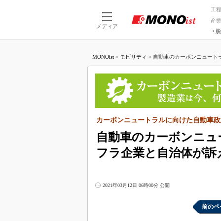
工
産
メディア
脱
つながる技術
AI×技術
MONOist
>
モビリティ
>
自動車のカーボンニュートラ
つながる工場
AI×設備
つながるサービ
Physical
カーボンニュートラルに向けた自動車政
自動車のカーボンニュ
フラ企業と自治体が訴
2021年03月12日 06時00分 公開
前のペ