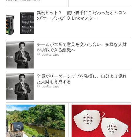
異例ヒット？ 使い勝手にこだわったオムロン
の“オープンな”IO-Linkマスター
チームが本音で意見を交わし合い、多様な人財
が挑戦できる組織へ
PR(dentsu Japan)
全員がリーダーシップを発揮し、自分より優れ
た人財を育成する
PR(dentsu Japan)