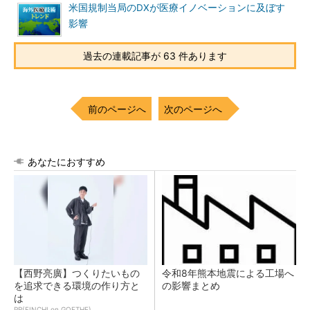
米国規制当局のDXが医療イノベーションに及ぼす
影響
過去の連載記事が 63 件あります
前のページへ
次のページへ
あなたにおすすめ
【西野亮廣】つくりたいもの
令和8年熊本地震による工場へ
を追求できる環境の作り方と
の影響まとめ
は
PR(FINCHI on GOETHE)