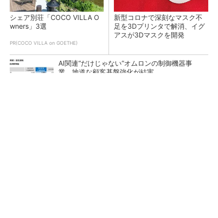
シェア別荘「COCO VILLA O
新型コロナで深刻なマスク不
wners」3選
足を3Dプリンタで解消、イグ
アスが3Dマスクを開発
PR(COCO VILLA on GOETHE)
AI関連“だけじゃない”オムロンの制御機器事
業、地道な顧客基盤強化が結実
【レベル14】生成AIを味方に、3D CADを使い
こなそう！
「取りあえずボルトで固定」は禁物 締結部設
計で押さえるべき基本