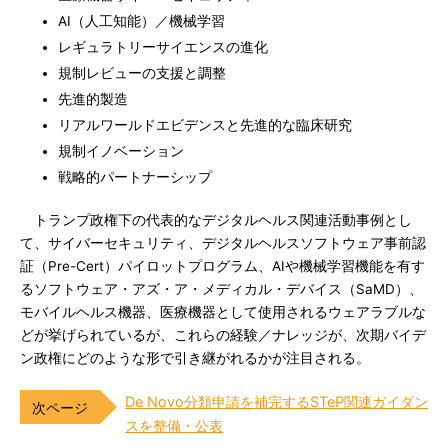
AI（人工知能）／機械学習
レギュラトリーサイエンスの進化
規制レビューの支援と調整
先進的製造
リアルワールドエビデンスと先進的な臨床研究
規制イノベーション
戦略的パートナーシップ
トランプ政権下の代表的なデジタルヘルス関連活動事例とし
て、サイバーセキュリティ、デジタルヘルスソフトウェア事前認
証（Pre-Cert）パイロットプログラム、AIや機械学習機能を有す
るソフトウェア・アズ・ア・メディカル・デバイス（SaMD）、
モバイルヘルス機器、医療機器として使用されるウェアラブルな
どが挙げられているが、これらの経験／ナレッジが、次期バイデ
ン政権にどのような形で引き継がれるかが注目される。
De Novo分類申請を補完するSTeP関連ガイダン
スを整備・公表