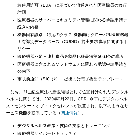
急使用許可（EUA）に基づいて流通された医療機器の移行
計画
医療機器のサイバーセキュリティ管理に関わる承認申請手
続きの内容
機器固有識別：特定のクラスI機器向けグローバル医療機器
固有識別データベース（GUDID）提出要求事項に関するポ
リシー
医療機器不足 - 連邦食品医薬品化粧品法第506J条の導入
医療機器に含まれるソフトウェアに関わる承認申請手続き
の内容
市販前通知（510（k））提出向け電子提出テンプレート
なお、21世紀医療法の新規領域として位置付けられたデジタル
ヘルスに関しては、2020年9月22日、CDRH傘下にデジタルヘル
ス・センター・オブ・エクセレンスが設置され、以下のようなサ
ービス機能を提供している（
関連情報
）。
デジタルヘルス政策・技術の支援とトレーニング
医療機器サイバーセキュリティ