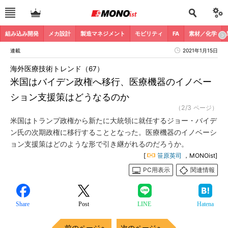
組み込み開発
メカ設計
製造マネジメント
モビリティ
FA
素材／化学
連載
2021年1月15日
海外医療技術トレンド（67）
米国はバイデン政権へ移行、医療機器のイノベー
ション支援策はどうなるのか
（2/3 ページ）
米国はトランプ政権から新たに大統領に就任するジョー・バイデ
ン氏の次期政権に移行することとなった。医療機器のイノベーシ
ョン支援策はどのような形で引き継がれるのだろうか。
[
笹原英司
，MONOist]
PC用表示
関連情報
Share
Post
LINE
Hatena
前のページへ
次のページへ