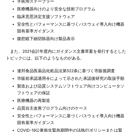
手術用ステープラー
医療機器向けのより安全な技術プログラム
臨床意思決定支援ソフトウェア
安全性とパフォーマンスに基づくパスウェイ導入向け機器
固有基準ガイダンス
腹腔鏡下細切除器向け製品表示
また、2021会計年度内にガイダンス文書草案を発行するとした
トピックには、以下のようなものがある。
連邦食品医薬品化粧品法第522条に基づく市販後調査
市販前承認適用令によって示された承認後研究の取扱手順
製造および品質システムソフトウェア向けコンピュータソ
フトウェアの保証
医療機器の再製造
品質自主改善プログラム向けのケース
安全性とパフォーマンスに基づくパスウェイ導入向け機器
固有基準ガイダンス
COVID-19公衆衛生緊急期間中の法執行ポリシーまたは緊