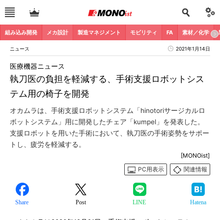
組み込み開発
メカ設計
製造マネジメント
モビリティ
FA
素材／化学
ニュース
2021年1月14日
医療機器ニュース
執刀医の負担を軽減する、手術支援ロボットシス
テム用の椅子を開発
オカムラは、手術支援ロボットシステム「hinotoriサージカルロ
ボットシステム」用に開発したチェア「kumpel」を発表した。
支援ロボットを用いた手術において、執刀医の手術姿勢をサポー
トし、疲労を軽減する。
[MONOist]
PC用表示
関連情報
Share
Post
LINE
Hatena