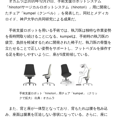
オカムラは2020年12月21日、手術支援ロボットシステム
「hinotoriサージカルロボットシステム（hinotori）」用に開発し
たチェア「kumpel（クンペル）」を発表した。同社とメディカ
ロイド、神戸大学の共同研究による成果だ。
手術支援ロボットを用いる手術では、執刀医は独特な作業姿勢
を長時間取り続けることになる。kumpelは、手術時の執刀医の
疲労、負担を軽減するために開発された椅子だ。執刀医の骨盤を
立たせることで正しい姿勢をサポートし、フットペダルを操作す
る足を動かしやすいように、座が5度前傾している。
手術支援ロボット「hinotori」用チェア「kumpel」（クリッ
クで拡大） 出典：オカムラ
また、背と座が一体型となっており、背もたれは腰を包み込
み、座面は腿裏を圧迫しない形状になっている。さらに、座に