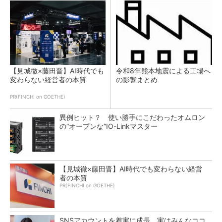
【見城徹×藤田晋】AI時代でも
令和8年熊本地震による工場へ
変わらない経営者の本質
の影響まとめ
PR(FINCHI on GOETHE)
異例ヒット？ 使い勝手にこだわったオムロン
の“オープンな”IO-Linkマスター
【見城徹×藤田晋】AI時代でも変わらない経営
者の本質
PR(FINCHI on GOETHE)
SNSアカウントを着実に成長。実はみんなココ