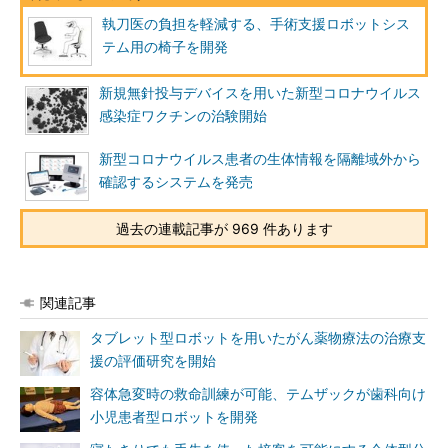
執刀医の負担を軽減する、手術支援ロボットシス
テム用の椅子を開発
新規無針投与デバイスを用いた新型コロナウイルス
感染症ワクチンの治験開始
新型コロナウイルス患者の生体情報を隔離域外から
確認するシステムを発売
過去の連載記事が 969 件あります
関連記事
タブレット型ロボットを用いたがん薬物療法の治療支
援の評価研究を開始
容体急変時の救命訓練が可能、テムザックが歯科向け
小児患者型ロボットを開発