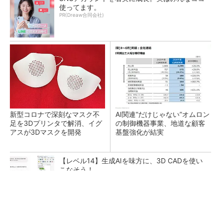
使ってます。
PR(Dreaw合同会社)
新型コロナで深刻なマスク不
AI関連“だけじゃない”オムロン
足を3Dプリンタで解消、イグ
の制御機器事業、地道な顧客
アスが3Dマスクを開発
基盤強化が結実
【レベル14】生成AIを味方に、3D CADを使い
こなそう！
SNSアカウントを着実に成長。実はみんなココ
使ってます。