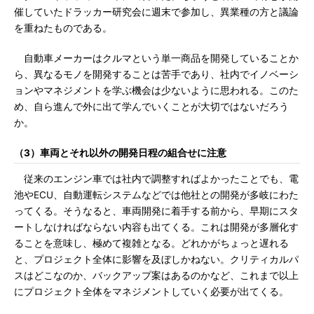
催していたドラッカー研究会に週末で参加し、異業種の方と議論
を重ねたものである。
自動車メーカーはクルマという単一商品を開発していることか
ら、異なるモノを開発することは苦手であり、社内でイノベーシ
ョンやマネジメントを学ぶ機会は少ないように思われる。このた
め、自ら進んで外に出て学んでいくことが大切ではないだろう
か。
（3）車両とそれ以外の開発日程の組合せに注意
従来のエンジン車では社内で調整すればよかったことでも、電
池やECU、自動運転システムなどでは他社との開発が多岐にわた
ってくる。そうなると、車両開発に着手する前から、早期にスタ
ートしなければならない内容も出てくる。これは開発が多層化す
ることを意味し、極めて複雑となる。どれかがちょっと遅れる
と、プロジェクト全体に影響を及ぼしかねない。クリティカルパ
スはどこなのか、バックアップ案はあるのかなど、これまで以上
にプロジェクト全体をマネジメントしていく必要が出てくる。