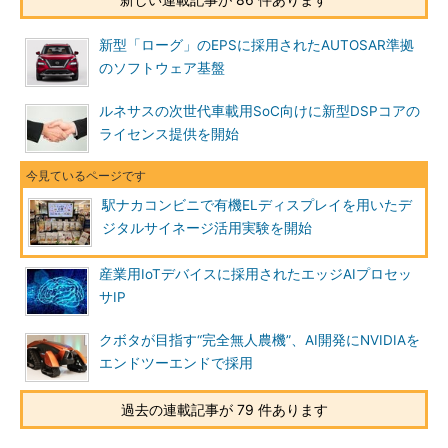
新型「ローグ」のEPSに採用されたAUTOSAR準拠
のソフトウェア基盤
ルネサスの次世代車載用SoC向けに新型DSPコアの
ライセンス提供を開始
駅ナカコンビニで有機ELディスプレイを用いたデ
ジタルサイネージ活用実験を開始
産業用IoTデバイスに採用されたエッジAIプロセッ
サIP
クボタが目指す“完全無人農機”、AI開発にNVIDIAを
エンドツーエンドで採用
過去の連載記事が 79 件あります