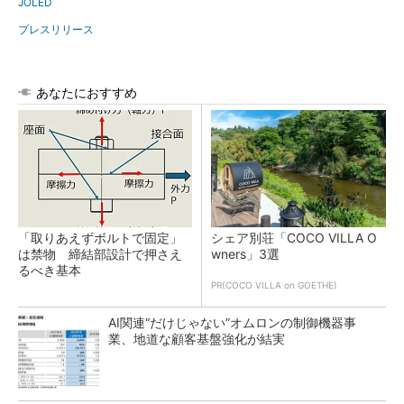
JOLED
プレスリリース
あなたにおすすめ
「取りあえずボルトで固定」
シェア別荘「COCO VILLA O
は禁物 締結部設計で押さえ
wners」3選
るべき基本
PR(COCO VILLA on GOETHE)
AI関連“だけじゃない”オムロンの制御機器事
業、地道な顧客基盤強化が結実