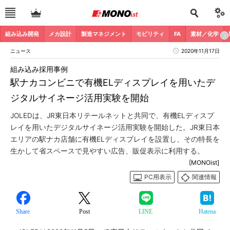
組み込み開発
メカ設計
製造マネジメント
モビリティ
FA
素材／化学
ニュース
2020年11月17日
組み込み採用事例
駅ナカコンビニで有機ELディスプレイを用いたデ
ジタルサイネージ活用実験を開始
JOLEDは、JR東日本リテールネットと共同で、有機ELディスプ
レイを用いたデジタルサイネージ活用実験を開始した。JR東日本
エリアの駅ナカ店舗に有機ELディスプレイを設置し、その特長を
生かして省スペースで見やすい広告、販促表示に利用する。
[MONOist]
PC用表示
関連情報
Share
Post
LINE
Hatena