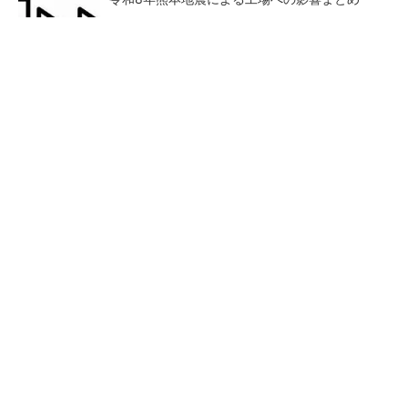
すべてが絶景、収益も得られるその仕組みとは
PR(COCO VILLA on GOETHE)
狭小な駐車場に、シャープがポールカメラ式製
品発表 市場シェア10％目指す
ルネサスが高崎工場を閉鎖
なぜ熊本に半導体産業が集ま