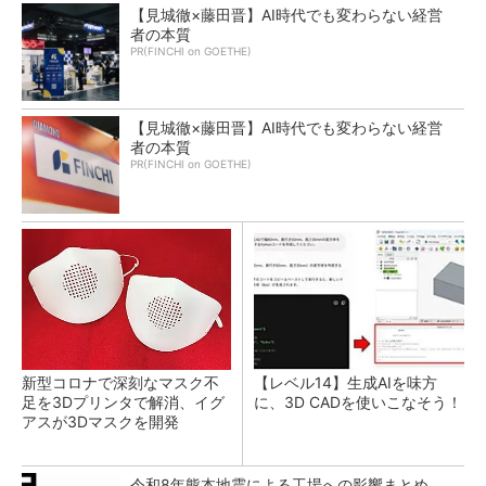
【見城徹×藤田晋】AI時代でも変わらない経営
者の本質
PR(FINCHI on GOETHE)
【見城徹×藤田晋】AI時代でも変わらない経営
者の本質
PR(FINCHI on GOETHE)
新型コロナで深刻なマスク不
【レベル14】生成AIを味方
足を3Dプリンタで解消、イグ
に、3D CADを使いこなそう！
アスが3Dマスクを開発
令和8年熊本地震による工場への影響まとめ