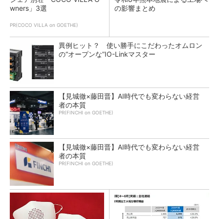
wners」3選
の影響まとめ
PR(COCO VILLA on GOETHE)
異例ヒット？ 使い勝手にこだわったオムロン
の“オープンな”IO-Linkマスター
【見城徹×藤田晋】AI時代でも変わらない経営
者の本質
PR(FINCHI on GOETHE)
【見城徹×藤田晋】AI時代でも変わらない経営
者の本質
PR(FINCHI on GOETHE)