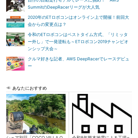
自作の自動走行モデルでレースに挑め！ AWS
SummitのDeepRacerリーグが大人気
2020年のETロボコンはオンライン上で開催！前回大
会からの変更点は？
令和のETロボコンはベストタイム方式、「リミッタ
ー外し」で一発逆転も～ETロボコン2019チャンピオ
ンシップ大会～
クルマ好きな記者、AWS DeepRacerでレースデビュ
ー
あなたにおすすめ
シェア別荘「COCO VILLA O
令和8年熊本地震による工場へ