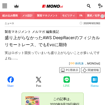
組み込み開発
メカ設計
製造マネジメント
モビリティ
FA
素材／化学
ニュース
2020年9月29日
製造マネジメント メルマガ 編集後記
盛り上がらなかったAWS DeepRacerのフィジカル
リモートレース、でもEvoに期待
実はロボット競技っていまいち盛り上がらないことが多いんです
よね……。
[
朴尚洙
，MONOist]
PC用表示
関連情報
Share
Post
LINE
Hatena
この記事は、
2020年9月29日発行