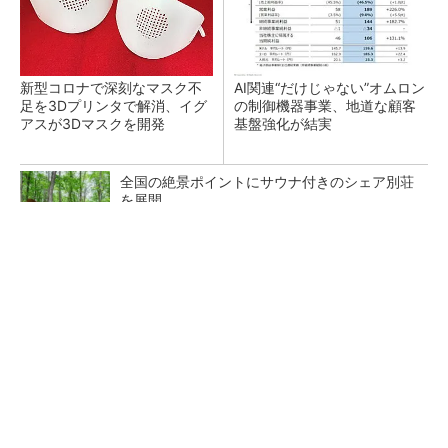
新型コロナで深刻なマスク不
AI関連“だけじゃない”オムロン
足を3Dプリンタで解消、イグ
の制御機器事業、地道な顧客
アスが3Dマスクを開発
基盤強化が結実
全国の絶景ポイントにサウナ付きのシェア別荘
を展開
PR(COCO VILLA on GOETHE)
【レベル14】生成AIを味方に、3D CADを使い
こなそう！
「取りあえずボルトで固定」は禁物 締結部設
計で押さえるべき基本