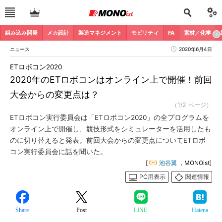
組み込み開発
メカ設計
製造マネジメント
モビリティ
FA
素材／化学
ニュース
2020年6月4日
ETロボコン2020
2020年のETロボコンはオンライン上で開催！前回
大会からの変更点は？
（1/2 ページ）
ETロボコン実行委員会は「ETロボコン2020」の全プログラムを
オンライン上で開催し、競技形式をシミュレーターを活用したも
のに切り替えると発表。前回大会からの変更点についてETロボ
コン実行委員会に話を聞いた。
[
池谷翼
，MONOist]
PC用表示
関連情報
Share
Post
LINE
Hatena