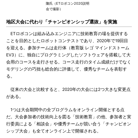
隆氏（ETロボコン2020説明
会で撮影）
地区大会に代わり「チャンピオンシップ選抜」を実施
ETロボコンは組み込みエンジニアに技術教育の場を提供する
ことを目的としたロボットコンテストであり、2020年で19回目
を迎える。参加チームは走行体（教育版 レゴ マインドストーム
EV3）に、独自にプログラミングしたソフトウェアを搭載して大
会用のコースを走行させる。コース走行のタイム成績だけでなく
モデリングの巧拙も総合的に評価して、優秀なチームを表彰す
る。
従来の大会と比較すると、2020年の大会には2つ大きな変更点
がある。
1つは大会期間中の全プログラムをオンライン開催とする点
だ。大会参加者の技術向上を図る「技術教育」の他、参加者と実
行委員による「相談会」や優秀チームが競い合う「チャンピオン
シップ大会」も全てオンライン上で開催される。