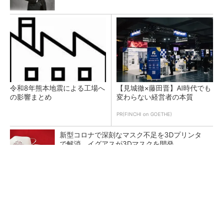
令和8年熊本地震による工場へ
【見城徹×藤田晋】AI時代でも
の影響まとめ
変わらない経営者の本質
PR(FINCHI on GOETHE)
新型コロナで深刻なマスク不足を3Dプリンタ
で解消、イグアスが3Dマスクを開発
【レベル14】生成AIを味方に、3D CADを使い
こなそう！