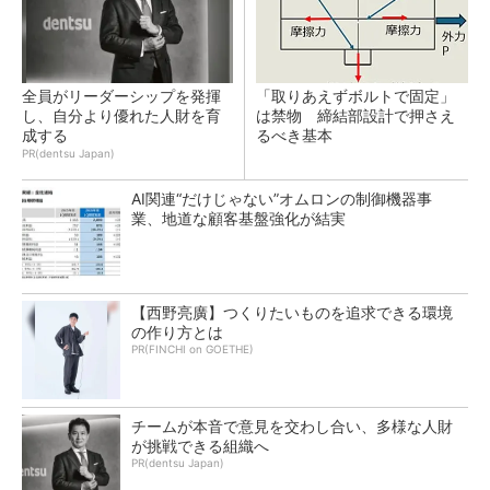
全員がリーダーシップを発揮
「取りあえずボルトで固定」
し、自分より優れた人財を育
は禁物 締結部設計で押さえ
成する
るべき基本
PR(dentsu Japan)
AI関連“だけじゃない”オムロンの制御機器事
業、地道な顧客基盤強化が結実
【西野亮廣】つくりたいものを追求できる環境
の作り方とは
PR(FINCHI on GOETHE)
チームが本音で意見を交わし合い、多様な人財
が挑戦できる組織へ
PR(dentsu Japan)