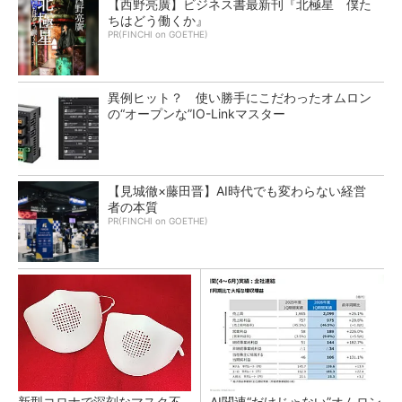
【西野亮廣】ビジネス書最新刊『北極星 僕た
ちはどう働くか』
PR(FINCHI on GOETHE)
異例ヒット？ 使い勝手にこだわったオムロン
の“オープンな”IO-Linkマスター
【見城徹×藤田晋】AI時代でも変わらない経営
者の本質
PR(FINCHI on GOETHE)
新型コロナで深刻なマスク不
AI関連“だけじゃない”オムロン