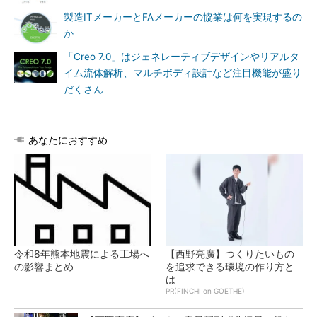
製造ITメーカーとFAメーカーの協業は何を実現するの
か
「Creo 7.0」はジェネレーティブデザインやリアルタ
イム流体解析、マルチボディ設計など注目機能が盛り
だくさん
あなたにおすすめ
令和8年熊本地震による工場へ
【西野亮廣】つくりたいもの
の影響まとめ
を追求できる環境の作り方と
は
PR(FINCHI on GOETHE)