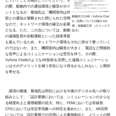
していくことも検討していくという。そ
の際、船舶内での通信環境と騒音がポイ
ントとなるが、菊地氏は「機関室内は外
船舶内でのAR（Vuforia Chal
部との通信が遮断された閉じられた空間
k）活用についての検討 ※出
なので、ネットワーク環境の確立が必要
典：赤阪鐵工所 ［クリックで
となる。ただ、この点については、船舶
拡大］
の遠隔監視や自動運航といった技術革新
も進んでいるため、ネットワーク環境もそれに併せて整っていく
のではないか。また、機関室内は騒音が大きく、電話など間接的
な音声によるコミュニケーションは苦労を伴う。その際、
Vuforia ChalkのようなAR技術を活用した遠隔コミュニケーショ
ンはそのデメリットを補う存在になり得るかもしれない」と期待
を寄せる。
講演の最後、菊地氏は同社における今後のデジタル化への取り
組みとして、「設計業務においては、シミュレーションのさらな
る精度向上と適用範囲の拡大。特に、FEMにおいては非線形、
CFDにおいては非定常現象への対応を進めたい。また、AR活用
については、設計業務での活用による事例創出と、メリットの明