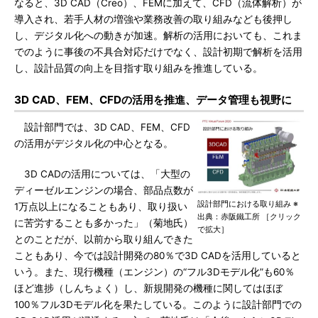
なると、3D CAD（Creo）、FEMに加えて、CFD（流体解析）が
導入され、若手人材の増強や業務改善の取り組みなども後押し
し、デジタル化への動きが加速。解析の活用においても、これま
でのように事後の不具合対応だけでなく、設計初期で解析を活用
し、設計品質の向上を目指す取り組みを推進している。
3D CAD、FEM、CFDの活用を推進、データ管理も視野に
設計部門では、3D CAD、FEM、CFD
の活用がデジタル化の中心となる。
3D CADの活用については、「大型の
ディーゼルエンジンの場合、部品点数が
設計部門における取り組み ※
1万点以上になることもあり、取り扱い
出典：赤阪鐵工所 ［クリック
に苦労することも多かった」（菊地氏）
で拡大］
とのことだが、以前から取り組んできた
こともあり、今では設計開発の80％で3D CADを活用していると
いう。また、現行機種（エンジン）の“フル3Dモデル化”も60％
ほど進捗（しんちょく）し、新規開発の機種に関してはほぼ
100％フル3Dモデル化を果たしている。このように設計部門での