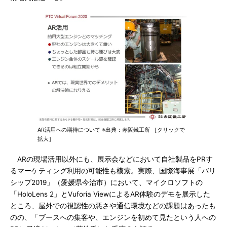
AR活用への期待について ※出典：赤阪鐵工所 ［クリックで
拡大］
ARの現場活用以外にも、展示会などにおいて自社製品をPRす
るマーケティング利用の可能性も模索。実際、国際海事展「バリ
シップ2019」（愛媛県今治市）において、マイクロソフトの
「HoloLens 2」とVuforia ViewによるAR体験のデモを展示した
ところ、屋外での視認性の悪さや通信環境などの課題はあったも
のの、「ブースへの集客や、エンジンを初めて見たという人への