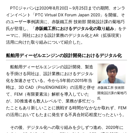
PTCジャパンは2020年8月20日～9月25日までの期間、オンラ
インイベント「PTC Virtual DX Forum Japan 2020」を開催。そ
のユーザー事例講演に、赤阪鐵工所 技術部 開発設計課の菊地巧
氏が登壇し、「
赤阪鐵工所におけるデジタル化の取り組み
」をテ
ーマに、同社における設計業務のデジタル化とAR（拡張現実）
活用に向けた取り組みについて紹介した。
船舶用ディーゼルエンジンの設計開発におけるデジタル化
船舶用ディーゼルエンジンの設計開発、製造
を手掛ける同社は、設計業務におけるデジタル
化を加速させている。今から5年前の2015年当
時は、3D CAD（Pro/ENGINEER）の活用と併せ
赤阪鐵工所 技術部
開発設計課の菊地巧
て、FEM（有限要素法）解析を導入していた
氏
が、3D推進者も数人レベルで、業務が多忙だっ
たこともあり新しいことに挑戦する時間がなかなか取れず、FEM
の活用においてもたまに発生する不具合対応程度だったという。
その後、デジタル化への取り組みを少しずつ進め、2020年に