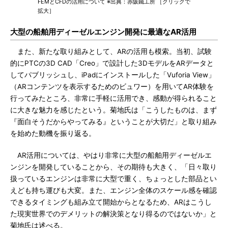
FEMとCFDの活用について ※出典：赤阪鐵工所 ［クリックで
拡大］
大型の船舶用ディーゼルエンジン開発に最適なAR活用
また、新たな取り組みとして、ARの活用も模索。当初、試験
的にPTCの3D CAD「Creo」で設計した3DモデルをARデータと
してパブリッシュし、iPadにインストールした「Vuforia View」
（ARコンテンツを表示するためのビュワー）を用いてAR体験を
行ってみたところ、非常に手軽に活用でき、感動が得られること
に大きな魅力を感じたという。菊地氏は「こうしたものは、まず
『面白そうだからやってみる』ということが大切だ」と取り組み
を始めた動機を振り返る。
AR活用については、やはり非常に大型の船舶用ディーゼルエ
ンジンを開発していることから、その期待も大きく、「日々取り
扱っているエンジンは非常に大型で重く、ちょっとした部品とい
えども持ち運びも大変。また、エンジン全体のスケール感を確認
できるタイミングも組み立て開始からとなるため、ARはこうし
た現実世界でのデメリットの解決策となり得るのではないか」と
菊地氏は述べる。