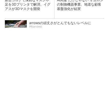
足を3Dプリンタで解消、イグ
の制御機器事業、地道な顧客
アスが3Dマスクを開発
基盤強化が結実
arrowsの頑丈さがとんでもないレベルに
PR(arrows)
【レベル14】生成AIを味方に、3D CADを使い
こなそう！
「取りあえずボルトで固定」は禁物 締結部設
計で押さえるべき基本