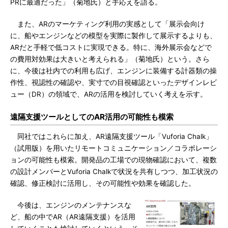
PRに最適だった」（菊地氏）と手応えを語る。
また、ARのマーケティング利用の実感として「展示会向け
に、船やエンジンなどの模型を実際に製作して展示するよりも、
ARだと手軽で低コストに実現できる。特に、海外展示会などで
の費用対効果は大きいと考えられる」（菊地氏）という。さら
に、今後は社内での利用も広げ、エンジンに装備する計器類の操
作性、視認性の確認や、実寸での目視確認といったデザインレビ
ュー（DR）の領域で、ARの活用を検討していく考えを示す。
遠隔支援ツールとしてのAR活用の可能性も模索
同社ではこれらに加え、AR遠隔支援ツール「Vuforia Chalk」
（試用版）を用いたリモートコミュニケーション／コラボレーシ
ョンの可能性も模索。開発品の工場での現物確認において、複数
の設計メンバーとVuforia Chalkで状況を共有しつつ、加工状況の
確認、修正検討に活用し、その可能性や効果を確認した。
今後は、エンジンのメンテナンスな
ど、船の中でAR（AR遠隔支援）を活用