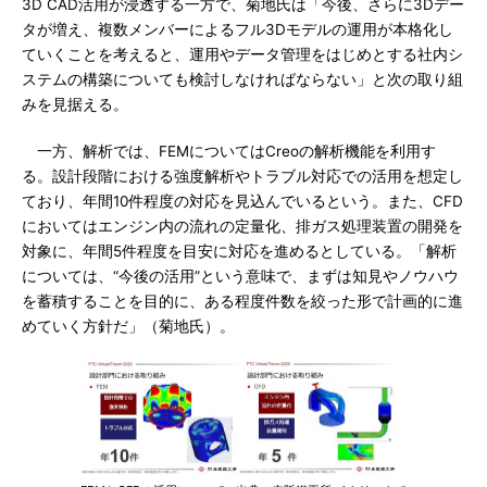
3D CAD活用が浸透する一方で、菊地氏は「今後、さらに3Dデー
タが増え、複数メンバーによるフル3Dモデルの運用が本格化し
ていくことを考えると、運用やデータ管理をはじめとする社内シ
ステムの構築についても検討しなければならない」と次の取り組
みを見据える。
一方、解析では、FEMについてはCreoの解析機能を利用す
る。設計段階における強度解析やトラブル対応での活用を想定し
ており、年間10件程度の対応を見込んでいるという。また、CFD
においてはエンジン内の流れの定量化、排ガス処理装置の開発を
対象に、年間5件程度を目安に対応を進めるとしている。「解析
については、“今後の活用”という意味で、まずは知見やノウハウ
を蓄積することを目的に、ある程度件数を絞った形で計画的に進
めていく方針だ」（菊地氏）。