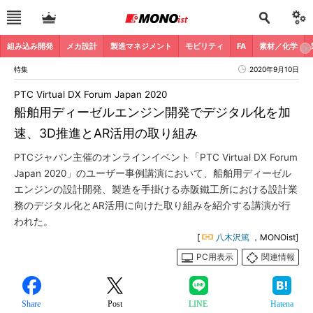
組み込み開発
メカ設計
製造マネジメント
モビリティ
FA
素材／化学
特集
2020年9月10日
PTC Virtual DX Forum Japan 2020
船舶用ディーゼルエンジン開発でデジタル化を加
速、3D推進とAR活用の取り組み
PTCジャパン主催のオンラインイベント「PTC Virtual DX Forum
Japan 2020」のユーザー事例講演において、船舶用ディーゼル
エンジンの設計開発、製造を手掛ける赤阪鐵工所における設計業
務のデジタル化とAR活用に向けた取り組みを紹介する講演が行
われた。
[
八木沢篤
，MONOist]
PC用表示
関連情報
Share
Post
LINE
Hatena