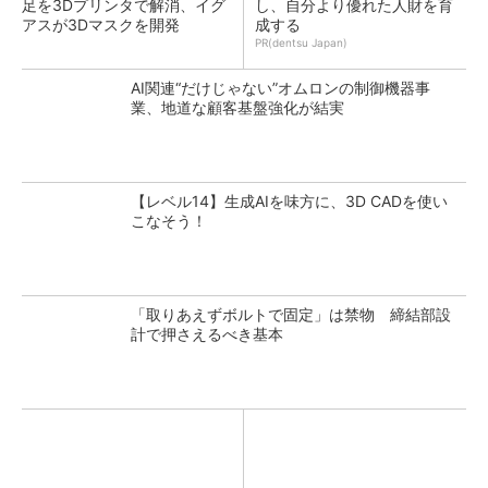
足を3Dプリンタで解消、イグ
し、自分より優れた人財を育
アスが3Dマスクを開発
成する
PR(dentsu Japan)
AI関連“だけじゃない”オムロンの制御機器事
業、地道な顧客基盤強化が結実
【レベル14】生成AIを味方に、3D CADを使い
こなそう！
「取りあえずボルトで固定」は禁物 締結部設
計で押さえるべき基本