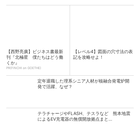
【西野亮廣】ビジネス書最新
【レベル4】図面の穴寸法の表
刊『北極星 僕たちはどう働
記を攻略せよ！
くか』
PR(FINCHI on GOETHE)
定年退職した理系シニア人材が核融合発電炉開
発で活躍、なぜ？
テラチャージやFLASH、テスラなど 熊本地震
によるEV充電器の無償開放拠点まと...