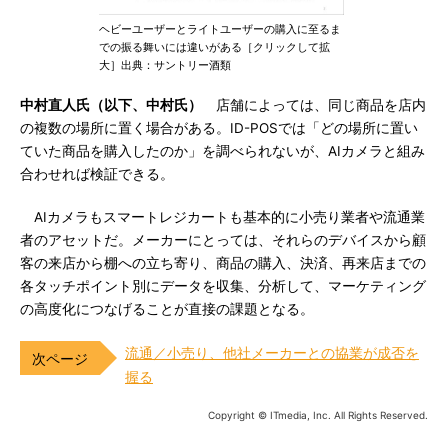
ヘビーユーザーとライトユーザーの購入に至るま
での振る舞いには違いがある［クリックして拡
大］出典：サントリー酒類
中村直人氏（以下、中村氏）
店舗によっては、同じ商品を店内
の複数の場所に置く場合がある。ID-POSでは「どの場所に置い
ていた商品を購入したのか」を調べられないが、AIカメラと組み
合わせれば検証できる。
AIカメラもスマートレジカートも基本的に小売り業者や流通業
者のアセットだ。メーカーにとっては、それらのデバイスから顧
客の来店から棚への立ち寄り、商品の購入、決済、再来店までの
各タッチポイント別にデータを収集、分析して、マーケティング
の高度化につなげることが直接の課題となる。
流通／小売り、他社メーカーとの協業が成否を
握る
Copyright © ITmedia, Inc. All Rights Reserved.