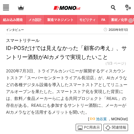
組み込み開発
メカ設計
製造マネジメント
モビリティ
FA
素材／化学
インタビュー
2020年9月1日
スマートリテール
ID-POSだけでは見えなかった「顧客の考え」、サ
ントリー酒類がAIカメラで実現したいこと
（1/3 ページ）
2020年7月3日、トライアルカンパニーが展開するディスカウン
トストア「スーパーセンタートライアル長沼店」が、AIカメラな
どの各種デジタル設備を導入したスマートストアとしてリニュー
アルオープンを果たした。スマートストア化を実現した背景に
は、飲料／食品メーカーらによる共同プロジェクト「REAIL」の
存在がある。REAILにも参加するサントリー酒類に、メーカーが
AIカメラなどを活用するメリットを聞いた。
[
池谷翼
，MONOist]
PC用表示
関連情報