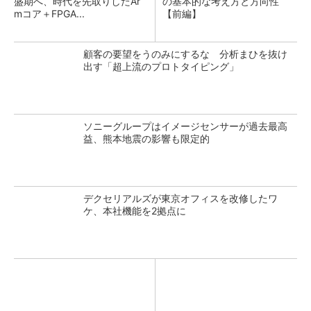
盛期へ、時代を先取りしたAr
の基本的な考え方と方向性
mコア＋FPGA...
【前編】
顧客の要望をうのみにするな 分析まひを抜け
出す「超上流のプロトタイピング」
ソニーグループはイメージセンサーが過去最高
益、熊本地震の影響も限定的
デクセリアルズが東京オフィスを改修したワ
ケ、本社機能を2拠点に