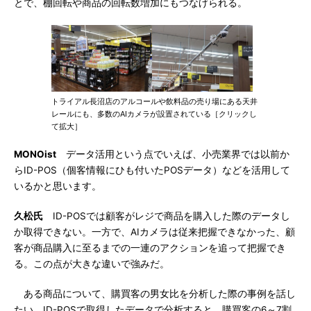
とで、棚回転や商品の回転数増加にもつなげられる。
トライアル長沼店のアルコールや飲料品の売り場にある天井
レールにも、多数のAIカメラが設置されている［クリックし
て拡大］
MONOist
データ活用という点でいえば、小売業界では以前か
らID-POS（個客情報にひも付いたPOSデータ）などを活用して
いるかと思います。
久松氏
ID-POSでは顧客がレジで商品を購入した際のデータし
か取得できない。一方で、AIカメラは従来把握できなかった、顧
客が商品購入に至るまでの一連のアクションを追って把握でき
る。この点が大きな違いで強みだ。
ある商品について、購買客の男女比を分析した際の事例を話し
たい。ID-POSで取得したデータで分析すると、購買客の6～7割