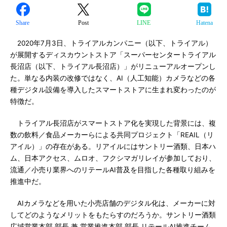
Share
Post
LINE
Hatena
2020年7月3日、トライアルカンパニー（以下、トライアル）
が展開するディスカウントストア「スーパーセンタートライアル
長沼店（以下、トライアル長沼店）」がリニューアルオープンし
た。単なる内装の改修ではなく、AI（人工知能）カメラなどの各
種デジタル設備を導入したスマートストアに生まれ変わったのが
特徴だ。
トライアル長沼店がスマートストア化を実現した背景には、複
数の飲料／食品メーカーらによる共同プロジェクト「REAIL（リ
アイル）」の存在がある。リアイルにはサントリー酒類、日本ハ
ム、日本アクセス、ムロオ、フクシマガリレイが参加しており、
流通／小売り業界へのリテールAI普及を目指した各種取り組みを
推進中だ。
AIカメラなどを用いた小売店舗のデジタル化は、メーカーに対
してどのようなメリットをもたらすのだろうか。サントリー酒類
広域営業本部 部長 兼 営業推進本部 部長 リテールAI推進チーム