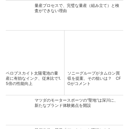
量産プロセスで、完璧な量産（組み立て）と検
査ができない理由
ペロブスカイト太陽電池の量
ソニーグループがタムロン買
産に有効なインク、従来比で1.
収を提案、その狙いは？ CF
5倍の性能向上
Oがコメント
マツダのモータースポーツの“聖地”は深川に、
新たなブランド体験拠点を開設