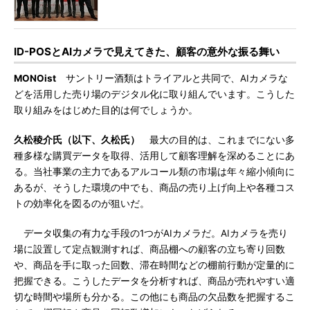
ID-POSとAIカメラで見えてきた、顧客の意外な振る舞い
MONOist
サントリー酒類はトライアルと共同で、AIカメラな
どを活用した売り場のデジタル化に取り組んでいます。こうした
取り組みをはじめた目的は何でしょうか。
久松稜介氏（以下、久松氏）
最大の目的は、これまでにない多
種多様な購買データを取得、活用して顧客理解を深めることにあ
る。当社事業の主力であるアルコール類の市場は年々縮小傾向に
あるが、そうした環境の中でも、商品の売り上げ向上や各種コス
トの効率化を図るのが狙いだ。
データ収集の有力な手段の1つがAIカメラだ。AIカメラを売り
場に設置して定点観測すれば、商品棚への顧客の立ち寄り回数
や、商品を手に取った回数、滞在時間などの棚前行動が定量的に
把握できる。こうしたデータを分析すれば、商品が売れやすい適
切な時間や場所も分かる。この他にも商品の欠品数を把握するこ