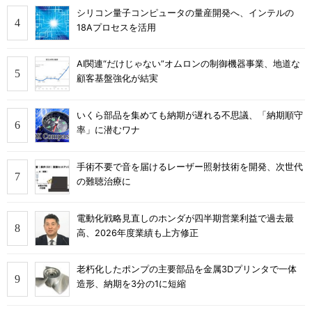
シリコン量子コンピュータの量産開発へ、インテルの
18Aプロセスを活用
AI関連“だけじゃない”オムロンの制御機器事業、地道な
顧客基盤強化が結実
いくら部品を集めても納期が遅れる不思議、「納期順守
率」に潜むワナ
手術不要で音を届けるレーザー照射技術を開発、次世代
の難聴治療に
電動化戦略見直しのホンダが四半期営業利益で過去最
高、2026年度業績も上方修正
老朽化したポンプの主要部品を金属3Dプリンタで一体
造形、納期を3分の1に短縮