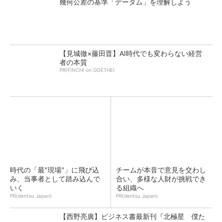
幾何公差の基準「データム」を理解しよう
【見城徹×藤田晋】AI時代でも変わらない経営
者の本質
PR(FINCHI on GOETHE)
時代の「最"現場"」に飛び込
チームが本音で意見を交わし
み、当事者として踏み込んで
合い、多様な人財が挑戦でき
いく
る組織へ
PR(dentsu Japan)
PR(dentsu Japan)
【西野亮廣】ビジネス書最新刊『北極星 僕た