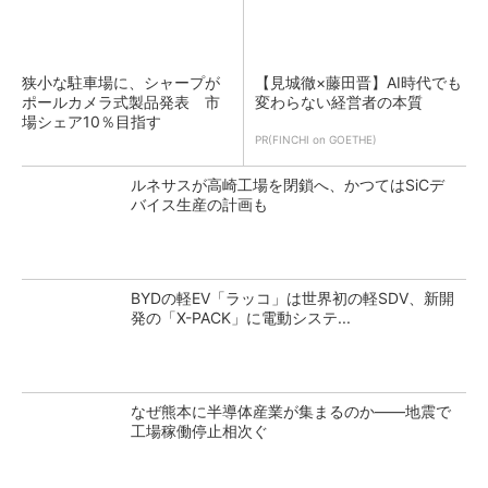
狭小な駐車場に、シャープが
【見城徹×藤田晋】AI時代でも
ポールカメラ式製品発表 市
変わらない経営者の本質
場シェア10％目指す
PR(FINCHI on GOETHE)
ルネサスが高崎工場を閉鎖へ、かつてはSiCデ
バイス生産の計画も
BYDの軽EV「ラッコ」は世界初の軽SDV、新開
発の「X-PACK」に電動システ...
なぜ熊本に半導体産業が集まるのか――地震で
工場稼働停止相次ぐ