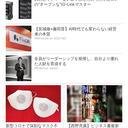
の“オープンな”IO-Linkマスター
【見城徹×藤田晋】AI時代でも変わらない経営
者の本質
PR(FINCHI on GOETHE)
全員がリーダーシップを発揮し、自分より優れ
た人財を育成する
PR(dentsu Japan)
新型コロナで深刻なマスク不
【西野亮廣】ビジネス書最新