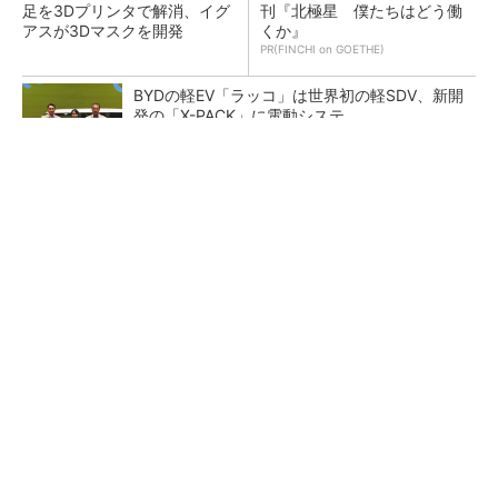
足を3Dプリンタで解消、イグ
刊『北極星 僕たちはどう働
アスが3Dマスクを開発
くか』
PR(FINCHI on GOETHE)
BYDの軽EV「ラッコ」は世界初の軽SDV、新開
発の「X-PACK」に電動システ...
ペロブスカイト太陽電池の量産に有効なイン
ク、従来比で1.5倍の性能向上
【レベル14】生成AIを味方に、3D CADを使い
こなそう！