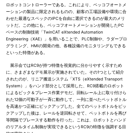
ロボットコントローラーである。これにより、ベッコフオートメ
ーションの製品に限定されるものの、顧客の工場設備や環境に合
わせた最適なスペックのIPCを自由に選択できるのが最大のメリ
ットだ。この他にも、ベッコフオートメーションが開発したPC
ベースの制御技術「TwinCAT eXtended Automation
Engineering（XAE）」を用いることで、PLC制御や、ラダープロ
グラミング、HMIの開発の他、各種設備のモニタリングもできる
といった特徴がある。
展示会ではRC9が持つ特徴を視覚的に分かりやすく示すため
に、さまざまなデモ展示が実施されていた。その1つとして紹介
されたのが、リニア搬送システム「XTS（eXtended Transport
System）」をハンド部分として採用した、RC9搭載のロボット
によるピック＆プレース作業デモだ。回転レール上に取り付けら
れた12個の可動子が一斉に動作して、一列に並べたペットボトル
を高速かつ正確にピックアップした。全てのペットボトルをピッ
クアップした後は、レールを逆回転させて、ペットボトルを再び
等間隔でプレースする動作を行った。これは、ロボットとハンド
のリアルタイム制御が実現できるというRC9の特徴を強調する目