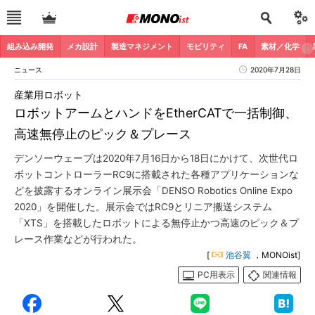
組み込み開発
メカ設計
製造マネジメント
モビリティ
FA
素材／化学
ニュース
2020年7月28日
産業用ロボット
ロボットアームとハンドをEtherCATで一括制御、
高速無停止のピック＆プレース
デンソーウェーブは2020年7月16日から18日にかけて、次世代ロ
ボットコントローラーRC9に搭載された各種アプリケーションな
どを披露するオンライン展示会「DENSO Robotics Online Expo
2020」を開催した。展示会ではRC9とリニア搬送システム
「XTS」を搭載したロボットによる無停止かつ高速のピック＆プ
レース作業などが行われた。
[
池谷翼
，MONOist]
PC用表示
関連情報