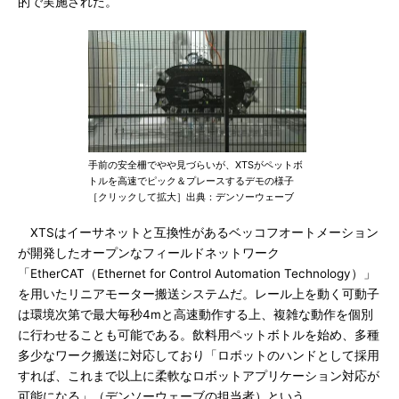
的で実施された。
手前の安全柵でやや見づらいが、XTSがペットボ
トルを高速でピック＆プレースするデモの様子
［クリックして拡大］出典：デンソーウェーブ
XTSはイーサネットと互換性があるベッコフオートメーション
が開発したオープンなフィールドネットワーク
「EtherCAT（Ethernet for Control Automation Technology）」
を用いたリニアモーター搬送システムだ。レール上を動く可動子
は環境次第で最大毎秒4mと高速動作する上、複雑な動作を個別
に行わせることも可能である。飲料用ペットボトルを始め、多種
多少なワーク搬送に対応しており「ロボットのハンドとして採用
すれば、これまで以上に柔軟なロボットアプリケーション対応が
可能になる」（デンソーウェーブの担当者）という。