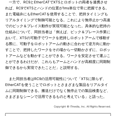
一方で、RC9とEtherCATでXTSとロボットの両者を連携させ
れば、RC9でXTSとハンドの位置が1ms単位で常に把握できる。
また電磁弁にもEtherCATを使用することで、把持タイミングも
リアルタイミングで制御可能となる。これにより無停止かつ高速
でのピック＆プレイス動作が実現可能となった。具体的な把持の
仕組みについて、同担当者は「例えば、ピック＆プレース作業に
おいて、XTSの可動子でワークを把持しロボットアームで移動す
る際に、可動子をロボットアームの動きに合わせて逆方向に動か
すことで、把持したワークをその場から一切動かさずに、ロボッ
トアームなどを動かすことができる。ワークを安定させて運ぶこ
とができるわけだが、これらもアームとハンドが高精度に同期制
御できるから実現できたことだ」と説明する。
また同担当者はRC9の活用可能性について「XTSに限らず、
EtherCATを使うことでロボットとさまざまな製品をリアルタイ
ムに同期制御できる。搬送だけでなく無停止での製品検査など、
さまざまなシーンで活用できるものと考えている」と語った。
Copyright © ITmedia, Inc. All Rights Reserved.