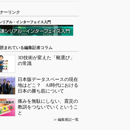
ナーリンク
シリアル・インターフェイス入門
読まれている編集記者コラム
3D技術が変えた「靴選び」
の常識
日本版データスペースの現在
地はどこ？ AI時代における
日本の勝ち筋について
痛みを無駄にしない、震災の
教訓をつないでいくというこ
と
≫
編集後記一覧