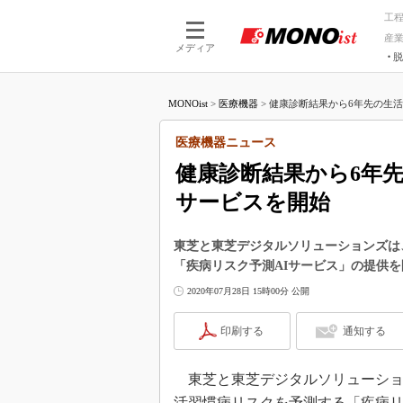
工
産
メディア
脱
つながる技術
AI×技術
MONOist
>
医療機器
>
健康診断結果から6年先の生活習
つながる工場
AI×設備
つながるサービ
Physical
医療機器ニュース
健康診断結果から6年
サービスを開始
東芝と東芝デジタルソリューションズは
「疾病リスク予測AIサービス」の提供
2020年07月28日 15時00分 公開
印刷する
通知する
東芝と東芝デジタルソリューションズ
活習慣病リスクを予測する「疾病リ