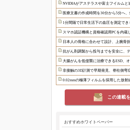
NVIDIAがアステラスや富士フイルムと
医療文書の作成時間を30分から5分へ、
1分間隔で日常生活下の血圧を測定でき
スマホ認証機構と資格確認用PCを内蔵
日本人の骨格に合わせて設計、上腕骨
抗がん剤調製から投与までを安全に、
大腸がんを低侵襲に治療できるESD、
非接触の3D計測で早期発見、脊柱側弯
0.02mmの極薄フィルムを採用した放
この連載
おすすめホワイトペーパー