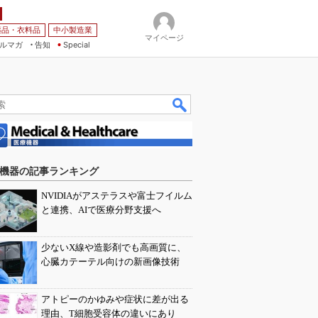
薬品・衣料品
中小製造業
マイページ
ルマガ
告知
Special
機器の記事ランキング
NVIDIAがアステラスや富士フイルム
と連携、AIで医療分野支援へ
少ないX線や造影剤でも高画質に、
心臓カテーテル向けの新画像技術
アトピーのかゆみや症状に差が出る
理由、T細胞受容体の違いにあり