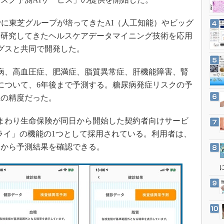
3Dプリンタ
産業オープンネット展
デジタルツインとCAE
に東芝グループが培ってきたAI（人工知能）やビッグ
S＆OP
と研究してきたヘルスケアデータマイニング技術を応用
ングスと共同で開発した。
インダストリー4.0
イノベーション
病、高血圧症、肥満症、脂質異常症、肝機能障害、腎
製造業ビッグデータ
について、6年後まで予測する。糖尿病発症リスクの予
メイドインジャパン
上の精度だった。
植物工場
まわり生命保険が同日から開始した契約者向けサービ
知財マネジメント
トライ」の機能の1つとして採用されている。利用者は、
海外生産
ンから予測結果を確認できる。
グローバル設計・開発
制御セキュリティ
新型コロナへの対応