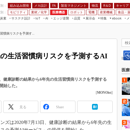
程別：
組み込み開発
メカ設計
製造マネジメント
物流
R＆D
キャリア
FA
業別：
モビリティ
素材／化学
医療機器
ロボット
電機
産業機械
食品・
炭素
サステナ設計
エッジ逆襲
品質
展示会
特集
メ
IoT
AI
ebook
伝承
組み込み開発
CEATEC
読者調査まとめ
編集後記
慣病リスクを予測す...
JIMTOF
保全
メカ設計
つながるクルマ
組込み/エッジ コンピューティング
ス
 AI
製造マネジメント
5G
展＆IoT/5Gソリューション展
VR／AR
FA
先の生活習慣病リスクを予測するAI
IIFES
モビリティ
フィールドサービス
国際ロボット展
素材／化学
FPGA
医療
ジャパンモビリティショー
組み込み画像技術
、健康診断の結果から6年先の生活習慣病リスクを予測する
TECHNO-FRONTIER
を開始した。
組み込みモデリング
人テク展
[
MONOist
]
Windows Embedded
スマート工場EXPO
車載ソフト開発
見る
Share
EdgeTech+
ISO26262
日本ものづくりワールド
は2020年7月13日、健康診断の結果から6年先の生
無償設計ツール
AUTOMOTIVE WORLD
スク予測AIサービス」の提供を開始した。