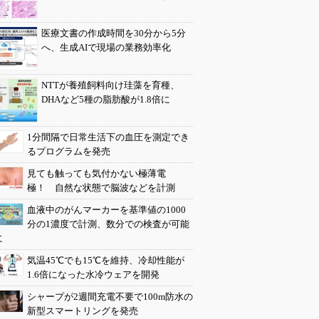
医療文書の作成時間を30分から5分
へ、生成AIで現場の業務効率化
NTTが養殖飼料向け珪藻を育種、
DHAなど5種の脂肪酸が1.8倍に
1分間隔で日常生活下の血圧を測定でき
るプログラムを発売
見ても触っても気付かない極薄電
極！ 自然な状態で脳波などを計測
血液中のがんマーカーを基準値の1000
分の1濃度で計測、数分での検査が可能
に
気温45℃でも15℃を維持、冷却性能が
1.6倍になった水冷ウェアを開発
シャープが2週間充電不要で100m防水の
新型スマートリングを発売