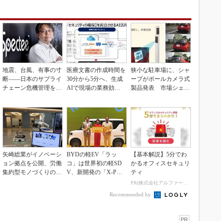
地震、台風、有事の寸
医療文書の作成時間を
狭小な駐車場に、シャ
断――日本のサプライ
30分から5分へ、生成
ープがポールカメラ式
チェーン危機管理を変
AIで現場の業務効率
製品発表 市場シェア
えるとき
化
10％目指す
矢崎総業がイノベーシ
BYDの軽EV「ラッ
【基本解説】5分でわ
ョン拠点を公開、労働
コ」は世界初の軽SD
かるオフィスセキュリ
集約型モノづくりのス
V、新開発の「X-PAC
ティ
マート化に向け
K」に電動システ...
PR(株式会社アルファーテクノ)
Recommended by
PR