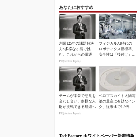
あなたにおすすめ
創業125年の課題解決
フィジカルAI時代の
力×多様な才能で挑
ロボティクス新標準、
む、これからの電通
安全性は「後付け」で
なく「設計の核心」
PR(dentsu Japan)
チームが本音で意見を
ペロブスカイト太陽電
交わし合い、多様な人
池の量産に有効なイン
財が挑戦できる組織へ
ク、従来比で1.5倍の
性能向上
PR(dentsu Japan)
TechFactory ホワイトペーパー新着情報