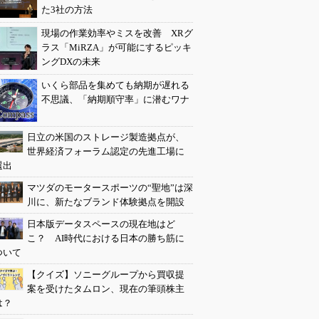
た3社の方法
現場の作業効率やミスを改善 XRグ
ラス「MiRZA」が可能にするピッキ
ングDXの未来
いくら部品を集めても納期が遅れる
不思議、「納期順守率」に潜むワナ
日立の米国のストレージ製造拠点が、
世界経済フォーラム認定の先進工場に
選出
マツダのモータースポーツの“聖地”は深
川に、新たなブランド体験拠点を開設
日本版データスペースの現在地はど
こ？ AI時代における日本の勝ち筋に
ついて
【クイズ】ソニーグループから買収提
案を受けたタムロン、現在の筆頭株主
は？