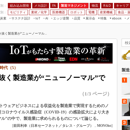
程別：
組み込み開発
メカ設計
製造マネジメント
物流
R＆D
キャリア
FA
業別：
モビリティ
素材／化学
医療機器
ロボット
電機
産業機械
食品・
炭素
サステナ設計
エッジ逆襲
品質
展示会
特集
メ
IoT
AI
ebook
伝承
組み込み開発
CEATEC
読者調査まとめ
編集後記
抜く製造業が“ニューノーマル...
JIMTOF
保全
メカ設計
つながるクルマ
組込み/エッジ コンピューティング
ス
 AI
製造マネジメント
5G
展＆IoT/5Gソリューション展
VR／AR
FA
IIFES
モビリティ
フィールドサービス
国際ロボット展
時代（5）
素材／化学
FPGA
製造
ジャパンモビリティショー
抜く製造業が“ニューノーマル”で
組み込み画像技術
TECHNO-FRONTIER
組み込みモデリング
人テク展
（1/3 ページ）
Windows Embedded
スマート工場EXPO
車載ソフト開発
トウェアビジネスによる収益化を製造業で実現するためのノ
EdgeTech+
コロナウイルス感染症（COVID-19）の感染拡大により大き
ISO26262
日本ものづくりワールド
マル”の中で、製造業に求められるものについて論じる。
無償設計ツール
[
前田利幸（日本セーフネット／タレス・グループ）
，
MONOist
]
AUTOMOTIVE WORLD