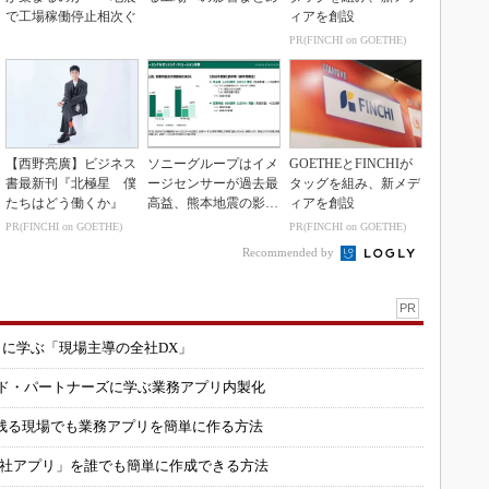
で工場稼働停止相次ぐ
ィアを創設
PR(FINCHI on GOETHE)
【西野亮廣】ビジネス
ソニーグループはイメ
GOETHEとFINCHIが
書最新刊『北極星 僕
ージセンサーが過去最
タッグを組み、新メデ
たちはどう働くか』
高益、熊本地震の影響
ィアを創設
も限定的
PR(FINCHI on GOETHE)
PR(FINCHI on GOETHE)
Recommended by
PR
コに学ぶ「現場主導の全社DX」
ルド・パートナーズに学ぶ業務アプリ内製化
残る現場でも業務アプリを簡単に作る方法
自社アプリ」を誰でも簡単に作成できる方法