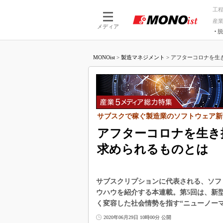
工
産
メディア
脱
つながる技術
AI×技術
MONOist
>
製造マネジメント
>
アフターコロナを生き
つながる工場
AI×設備
つながるサービ
Physical
サブスクで稼ぐ製造業のソフトウェア新
アフターコロナを生き
求められるものとは
サブスクリプションに代表される、ソフ
ウハウを紹介する本連載。第5回は、新型
く変容した社会情勢を指す“ニューノー
2020年06月29日 10時00分 公開