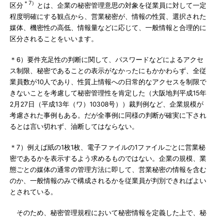
＊7）
区分
とは、企業の秘密管理意思の対象を従業員に対して一定
程度明確にする観点から、営業秘密が、情報の性質、選択された
媒体、機密性の高低、情報量などに応じて、一般情報と合理的に
区分されることをいいます。
＊6）要件充足性の判断に関して、パスワードなどによるアクセ
ス制限、秘密であることの表示がなかったにもかかわらず、全従
業員数が10人であり、性質上情報への日常的なアクセスを制限で
きないことを考慮して秘密管理性を肯定した（大阪地判平成15年
2月27日（平成13年（ワ）10308号））裁判例など、企業規模が
考慮された事例もある。だが全事例に同様の判断が確実に下され
るとは言い切れず、油断してはならない。
＊7）例えば紙の1枚1枚、電子ファイルの1ファイルごとに営業秘
密であるかを表示するよう求めるものではない。企業の規模、業
態ごとの媒体の通常の管理方法に即して、営業秘密の情報を含む
のか、一般情報のみで構成されるかを従業員が判別できればよい
とされている。
そのため、秘密管理規程において秘密情報を定義した上で、秘