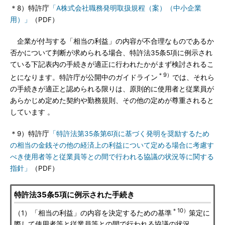
＊8）特許庁
「A株式会社職務発明取扱規程（案）（中小企業
用）」
（PDF）
企業が付与する「相当の利益」の内容が不合理なものであるか
否かについて判断が求められる場合、特許法35条5項に例示され
ている下記表内の手続きが適正に行われたかがまず検討されるこ
＊9）
とになります。特許庁が公開中のガイドライン
では、それら
の手続きが適正と認められる限りは、原則的に使用者と従業員が
あらかじめ定めた契約や勤務規則、その他の定めが尊重されると
しています 。
＊9）特許庁
「特許法第35条第6項に基づく発明を奨励するため
の相当の金銭その他の経済上の利益について定める場合に考慮す
べき使用者等と従業員等との間で行われる協議の状況等に関する
指針」
（PDF）
特許法35条5項に例示された手続き
＊10）
（1）「相当の利益」の内容を決定するための基準
策定に
際して使用者等と従業員等との間で行われる協議の状況