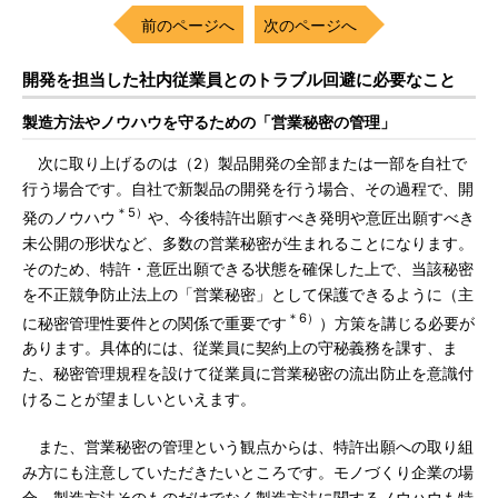
前のページへ
次のページへ
開発を担当した社内従業員とのトラブル回避に必要なこと
製造方法やノウハウを守るための「営業秘密の管理」
次に取り上げるのは（2）製品開発の全部または一部を自社で
行う場合です。自社で新製品の開発を行う場合、その過程で、開
＊5）
発のノウハウ
や、今後特許出願すべき発明や意匠出願すべき
未公開の形状など、多数の営業秘密が生まれることになります。
そのため、特許・意匠出願できる状態を確保した上で、当該秘密
を不正競争防止法上の「営業秘密」として保護できるように（主
＊6）
に秘密管理性要件との関係で重要です
）方策を講じる必要が
あります。具体的には、従業員に契約上の守秘義務を課す、ま
た、秘密管理規程を設けて従業員に営業秘密の流出防止を意識付
けることが望ましいといえます。
また、営業秘密の管理という観点からは、特許出願への取り組
み方にも注意していただきたいところです。モノづくり企業の場