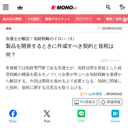
組み込み開発
メカ設計
製造マネジメント
モビリティ
FA
素材／化学
連載
2020年6月25日
弁護士が解説！知財戦略のイロハ（3）
製品を開発するときに作成すべき契約と規程は
何？
（2/3 ページ）
本連載では知財専門家である弁護士が、知財活用を前提とした経
営戦略の構築を図るモノづくり企業が学ぶべき知財戦略を基礎か
ら解説する。今回は開発を進める上で必要となる、知財に関連し
た契約、規程に関する注意点を取り上げる。
[
山本飛翔
，MONOist]
PC用表示
関連情報
Share
Post
LINE
Hatena