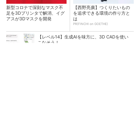
新型コロナで深刻なマスク不
【西野亮廣】つくりたいもの
足を3Dプリンタで解消、イグ
を追求できる環境の作り方と
アスが3Dマスクを開発
は
PR(FINCHI on GOETHE)
【レベル14】生成AIを味方に、3D CADを使い
こなそう！
令和8年熊本地震による工場への影響まとめ
狭小な駐車場に、シャープがポールカメラ式製
品発表 市場シェア10％目指す