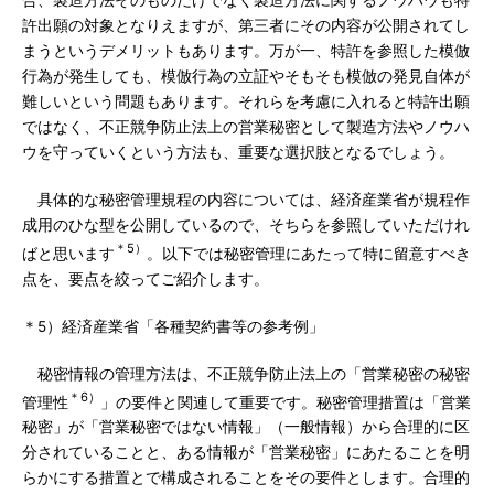
合、製造方法そのものだけでなく製造方法に関するノウハウも特
許出願の対象となりえますが、第三者にその内容が公開されてし
まうというデメリットもあります。万が一、特許を参照した模倣
行為が発生しても、模倣行為の立証やそもそも模倣の発見自体が
難しいという問題もあります。それらを考慮に入れると特許出願
ではなく、不正競争防止法上の営業秘密として製造方法やノウハ
ウを守っていくという方法も、重要な選択肢となるでしょう。
具体的な秘密管理規程の内容については、経済産業省が規程作
成用のひな型を公開しているので、そちらを参照していただけれ
＊5）
ばと思います
。以下では秘密管理にあたって特に留意すべき
点を、要点を絞ってご紹介します。
＊5）経済産業省「各種契約書等の参考例」
秘密情報の管理方法は、不正競争防止法上の「営業秘密の秘密
＊6）
管理性
」の要件と関連して重要です。秘密管理措置は「営業
秘密」が「営業秘密ではない情報」（一般情報）から合理的に区
分されていることと、ある情報が「営業秘密」にあたることを明
らかにする措置とで構成されることをその要件とします。合理的