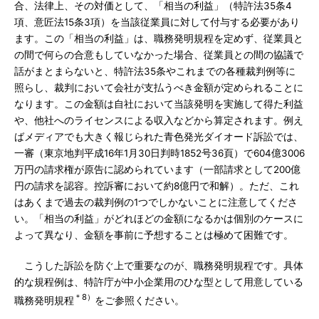
合、法律上、その対価として、「相当の利益」（特許法35条4
項、意匠法15条3項）を当該従業員に対して付与する必要があり
ます。この「相当の利益」は、職務発明規程を定めず、従業員と
の間で何らの合意もしていなかった場合、従業員との間の協議で
話がまとまらないと、特許法35条やこれまでの各種裁判例等に
照らし、裁判において会社が支払うべき金額が定められることに
なります。この金額は自社において当該発明を実施して得た利益
や、他社へのライセンスによる収入などから算定されます。例え
ばメディアでも大きく報じられた青色発光ダイオード訴訟では、
一審（東京地判平成16年1月30日判時1852号36頁）で604億3006
万円の請求権が原告に認められています（一部請求として200億
円の請求を認容。控訴審において約8億円で和解）。ただ、これ
はあくまで過去の裁判例の1つでしかないことに注意してくださ
い。「相当の利益」がどれほどの金額になるかは個別のケースに
よって異なり、金額を事前に予想することは極めて困難です。
こうした訴訟を防ぐ上で重要なのが、職務発明規程です。具体
的な規程例は、特許庁が中小企業用のひな型として用意している
＊8）
職務発明規程
をご参照ください。